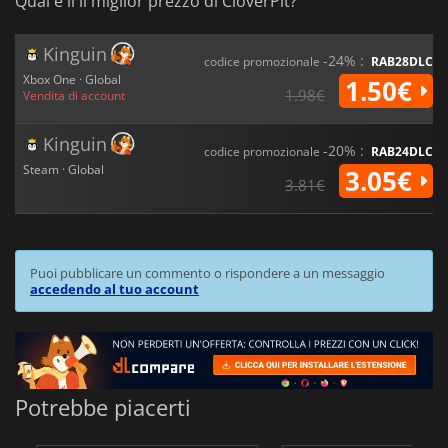
Qual è il il miglior prezzo di CloverPit?
Kinguin
-24% :
codice promozionale
RAB28DLC
Xbox One · Global
1.50€
1.98€
Vendita di account
Kinguin
-20% :
codice promozionale
RAB24DLC
Steam · Global
3.05€
3.81€
Puoi pubblicare un commento o rispondere a un messaggio
accedendo al tuo account
Potrebbe piacerti