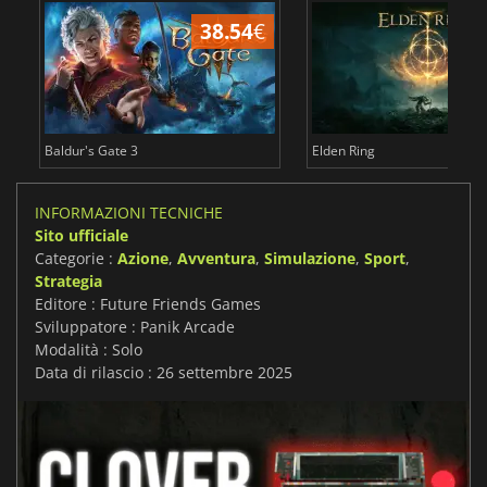
38.54
€
2
Baldur's Gate 3
Elden Ring
INFORMAZIONI TECNICHE
Sito ufficiale
Categorie :
Azione
,
Avventura
,
Simulazione
,
Sport
,
Strategia
Editore : Future Friends Games
Sviluppatore : Panik Arcade
Modalità : Solo
Data di rilascio : 26 settembre 2025