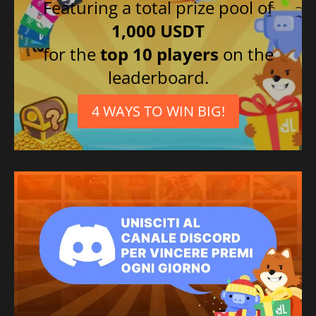
Featuring a total prize pool of
1,000 USDT
for the
top 10 players
on the
leaderboard.
4 WAYS TO WIN BIG!