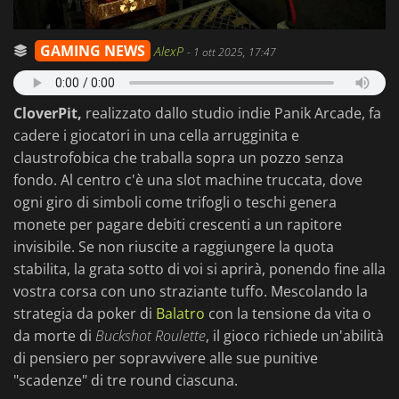
GAMING NEWS
AlexP
-
1 ott 2025, 17:47
CloverPit,
realizzato dallo studio indie Panik Arcade, fa
cadere i giocatori in una cella arrugginita e
claustrofobica che traballa sopra un pozzo senza
fondo. Al centro c'è una slot machine truccata, dove
ogni giro di simboli come trifogli o teschi genera
monete per pagare debiti crescenti a un rapitore
invisibile. Se non riuscite a raggiungere la quota
stabilita, la grata sotto di voi si aprirà, ponendo fine alla
vostra corsa con uno straziante tuffo. Mescolando la
strategia da poker di
Balatro
con la tensione da vita o
da morte di
Buckshot Roulette
, il gioco richiede un'abilità
di pensiero per sopravvivere alle sue punitive
"scadenze" di tre round ciascuna.