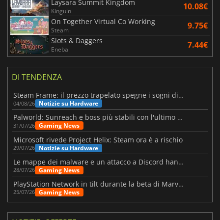
Laysara Summit Kingdom
10.08€
Kinguin
On Together Virtual Co Working
9.75€
Steam
Slots & Daggers
7.44€
Eneba
DI TENDENZA
Steam Frame: il prezzo trapelato spegne i sogni di un VR economico
Notizie su Hardware
04/08/26
Palworld: Sunreach e boss più stabili con l'ultimo update
Gaming News
31/07/26
Microsoft rivede Project Helix: Steam ora è a rischio
Notizie su Hardware
29/07/26
Le mappe dei malware e un attacco a Discord hanno colpito Meccha Chameleon
Gaming News
28/07/26
PlayStation Network in tilt durante la beta di Marvel Tōkon
Gaming News
25/07/26