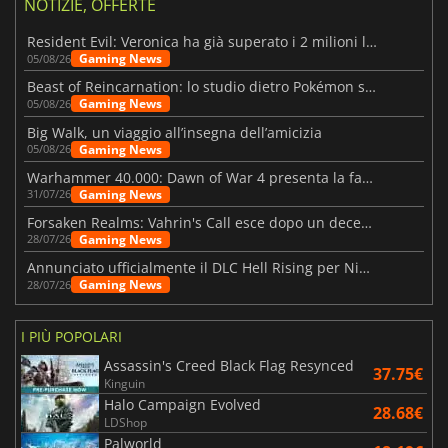
NOTIZIE, OFFERTE
Resident Evil: Veronica ha già superato i 2 milioni liste dei desideri
Gaming News
05/08/26
Beast of Reincarnation: lo studio dietro Pokémon su una nuova strada
Gaming News
05/08/26
Big Walk, un viaggio all’insegna dell’amicizia
Gaming News
05/08/26
Warhammer 40.000: Dawn of War 4 presenta la fazione dei Necron
Gaming News
31/07/26
Forsaken Realms: Vahrin's Call esce dopo un decennio di sviluppo
Gaming News
28/07/26
Annunciato ufficialmente il DLC Hell Rising per Nioh 3
Gaming News
28/07/26
I PIÙ POPOLARI
Assassin's Creed Black Flag Resynced
37.75€
Kinguin
Halo Campaign Evolved
28.68€
LDShop
Palworld