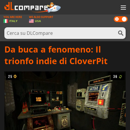
YOU ARE HERE
WE ALSO SUPPORT
Dark
GIOCHI
ITALY
USA
mode
PREPAGATE
SOFTWARE
Da buca a fenomeno: Il
REWARDS
trionfo indie di CloverPit
HARDWARE
NOTIZIE
ACCEDI O REGISTRATI