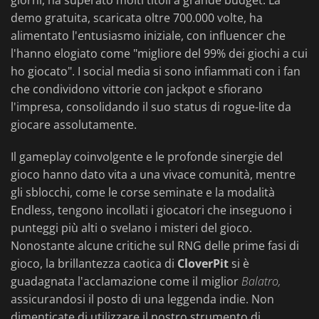
giorni, ha superato molti titoli a grande budget. La
demo gratuita, scaricata oltre 700.000 volte, ha
alimentato l'entusiasmo iniziale, con influencer che
l'hanno elogiato come "migliore del 99% dei giochi a cui
ho giocato". I social media si sono infiammati con i fan
che condividono vittorie con jackpot e sfiorano
l'impresa, consolidando il suo status di rogue-lite da
giocare assolutamente.
Il gameplay coinvolgente e le profonde sinergie del
gioco hanno dato vita a una vivace comunità, mentre
gli sblocchi, come le corse seminate e la modalità
Endless, tengono incollati i giocatori che inseguono i
punteggi più alti o svelano i misteri del gioco.
Nonostante alcune critiche sul RNG delle prime fasi di
gioco, la brillantezza caotica di
CloverPit
si è
guadagnata l'acclamazione come il miglior
Balatro,
assicurandosi il posto di una leggenda indie. Non
dimenticate di utilizzare il nostro strumento di