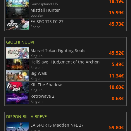
18.19€
Gamesplanet US
Mistfall Hunter
15.99€
LootBar
EA SPORTS FC 27
45.73€
Eneba
GIOCHI NUOVI
Marvel Tokon Fighting Souls
45.52€
Kinguin
HellSlave II Judgment of the Archon
5.49€
Kinguin
Big Walk
11.34€
Kinguin
Kill The Shadow
10.60€
Kinguin
Retrowave 2
0.68€
Kinguin
DISPONIBILI A BREVE
EA SPORTS Madden NFL 27
59.80€
Eneba