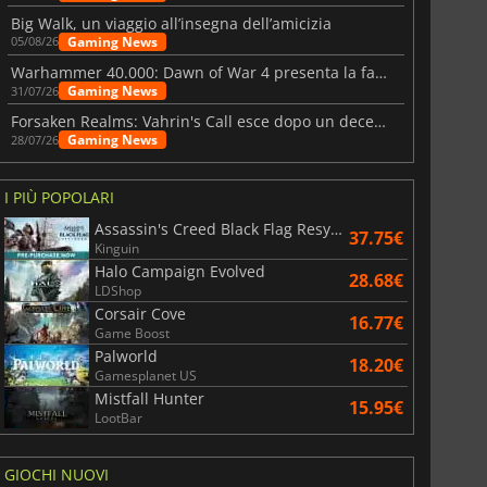
Big Walk, un viaggio all’insegna dell’amicizia
Gaming News
05/08/26
Warhammer 40.000: Dawn of War 4 presenta la fazione dei Necron
Gaming News
31/07/26
Forsaken Realms: Vahrin's Call esce dopo un decennio di sviluppo
Gaming News
28/07/26
I PIÙ POPOLARI
Assassin's Creed Black Flag Resynced
37.75€
Kinguin
Halo Campaign Evolved
28.68€
LDShop
Corsair Cove
16.77€
Game Boost
Palworld
18.20€
Gamesplanet US
Mistfall Hunter
15.95€
LootBar
GIOCHI NUOVI