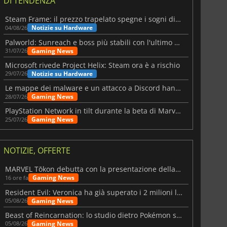
DI TENDENZA
Steam Frame: il prezzo trapelato spegne i sogni di un VR economico
Notizie su Hardware
04/08/26
Palworld: Sunreach e boss più stabili con l'ultimo update
Gaming News
31/07/26
Microsoft rivede Project Helix: Steam ora è a rischio
Notizie su Hardware
29/07/26
Le mappe dei malware e un attacco a Discord hanno colpito Meccha Chameleon
Gaming News
28/07/26
PlayStation Network in tilt durante la beta di Marvel Tōkon
Gaming News
25/07/26
NOTIZIE, OFFERTE
MARVEL Tōkon debutta con la presentazione della roadmap per il primo anno
Gaming News
16 ore fa
Resident Evil: Veronica ha già superato i 2 milioni liste dei desideri
Gaming News
05/08/26
Beast of Reincarnation: lo studio dietro Pokémon su una nuova strada
Gaming News
05/08/26