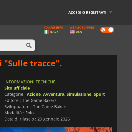
ACCEDI O REGISTRATI
YOU ARE HERE
WE ALSO SUPPORT
Dark
ITALY
USA
mode
 "Sulle tracce".
INFORMAZIONI TECNICHE
Sito ufficiale
Categorie :
Azione
,
Avventura
,
Simulazione
,
Sport
Editore : The Game Bakers
Sviluppatore : The Game Bakers
Modalità : Solo
Data di rilascio : 29 gennaio 2026