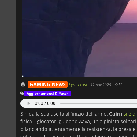
GAMING NEWS
Fyra Frost
-
12 apr 2026, 19:12
Aggiornamenti & Patch
Sin dalla sua uscita all'inizio dell'anno,
Cairn
si è d
fisica. I giocatori guidano Aava, un alpinista solitar
bilanciando attentamente la resistenza, la presa e l
sulla pianificazione ha fatto guadagnare al gioco 