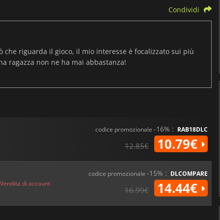
Condividi
ò che riguarda il gioco, il mio interesse è focalizzato sui più
una ragazza non ne ha mai abbastanza!
-16% :
codice promozionale
RAB18DLC
10.79€
12.85€
-15% :
codice promozionale
DLCOMPARE
Vendita di account
14.44€
16.99€