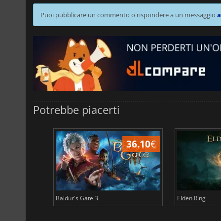
Puoi pubblicare un commento o rispondere a un messaggio
a
Potrebbe piacerti
45.02
€
36.10
€
Baldur's Gate 3
Elden Ring