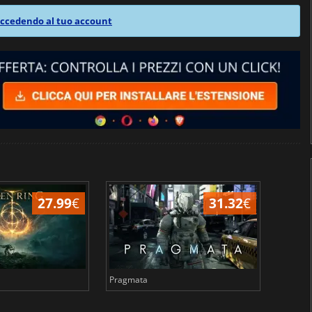
ccedendo al tuo account
27.99
€
31.32
€
Pragmata
Total 