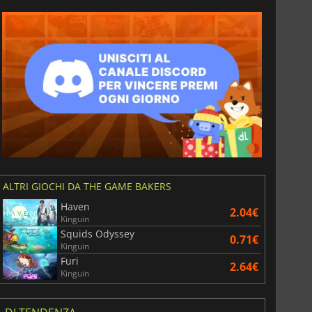
ALTRI GIOCHI DA THE GAME BAKERS
Haven
2.04€
Kinguin
Squids Odyssey
0.71€
Kinguin
Furi
2.64€
Kinguin