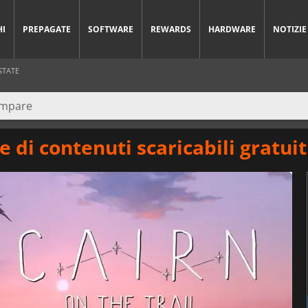
HI
PREPAGATE
SOFTWARE
REWARDS
HARDWARE
NOTIZIE
STATE
e di contenuti scaricabili gratuiti