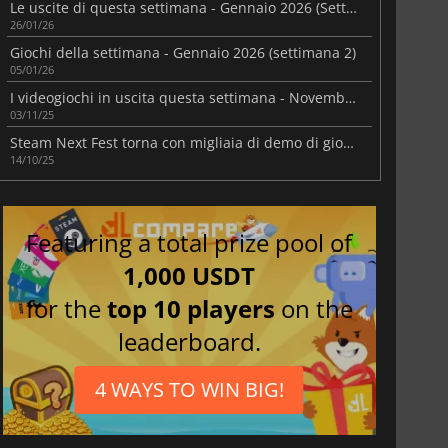
Le uscite di questa settimana - Gennaio 2026 (Settimana 5)
26/01/26
Giochi della settimana - Gennaio 2026 (settimana 2)
05/01/26
I videogiochi in uscita questa settimana - Novembre 2025 (Settimana 45)
03/11/25
Steam Next Fest torna con migliaia di demo di giochi in uscita
14/10/25
Featuring a total prize pool of
1,000 USDT
for the
top 10 players
on the
leaderboard.
4 WAYS TO WIN BIG!