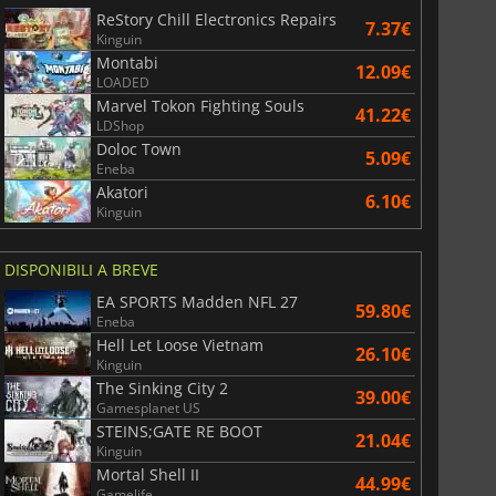
ReStory Chill Electronics Repairs
7.37€
Kinguin
Montabi
12.09€
LOADED
Marvel Tokon Fighting Souls
41.22€
LDShop
Doloc Town
5.09€
Eneba
Akatori
6.10€
Kinguin
DISPONIBILI A BREVE
EA SPORTS Madden NFL 27
59.80€
6.75
€
15.48
€
Eneba
Hell Let Loose Vietnam
26.10€
Kinguin
The Sinking City 2
39.00€
Gamesplanet US
STEINS;GATE RE BOOT
21.04€
War WARHAMMER 3
Lies Of P
Kinguin
Mortal Shell II
44.99€
Gamelife