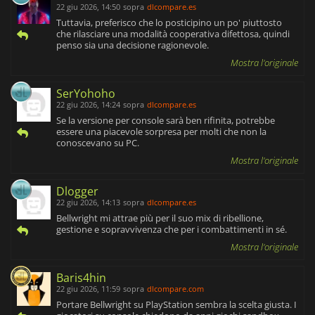
22 giu 2026, 14:50
sopra
dlcompare.es
Tuttavia, preferisco che lo posticipino un po' piuttosto
che rilasciare una modalità cooperativa difettosa, quindi
penso sia una decisione ragionevole.
Mostra l'originale
SerYohoho
22 giu 2026, 14:24
sopra
dlcompare.es
Se la versione per console sarà ben rifinita, potrebbe
essere una piacevole sorpresa per molti che non la
conoscevano su PC.
Mostra l'originale
Dlogger
22 giu 2026, 14:13
sopra
dlcompare.es
Bellwright mi attrae più per il suo mix di ribellione,
gestione e sopravvivenza che per i combattimenti in sé.
Mostra l'originale
Baris4hin
22 giu 2026, 11:59
sopra
dlcompare.com
Portare Bellwright su PlayStation sembra la scelta giusta. I