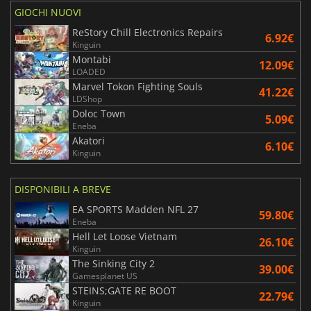
GIOCHI NUOVI
ReStory Chill Electronics Repairs
6.92€
Kinguin
Montabi
12.09€
LOADED
Marvel Tokon Fighting Souls
41.22€
LDShop
Doloc Town
5.09€
Eneba
Akatori
6.10€
Kinguin
DISPONIBILI A BREVE
EA SPORTS Madden NFL 27
59.80€
Eneba
Hell Let Loose Vietnam
26.10€
Kinguin
The Sinking City 2
39.00€
Gamesplanet US
STEINS;GATE RE BOOT
22.79€
Kinguin