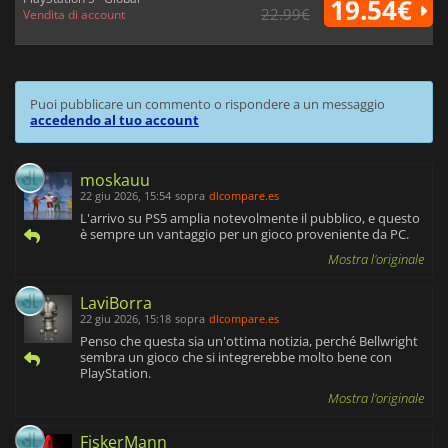
19.54€
22.99€
Vendita di account
Puoi pubblicare un commento o rispondere a un messaggio
accedendo al tuo account
moskauu
22 giu 2026, 15:54
sopra
dlcompare.es
L'arrivo su PS5 amplia notevolmente il pubblico, e questo
è sempre un vantaggio per un gioco proveniente da PC.
Mostra l'originale
LaviBorra
22 giu 2026, 15:18
sopra
dlcompare.es
Penso che questa sia un'ottima notizia, perché Bellwright
sembra un gioco che si integrerebbe molto bene con
PlayStation.
Mostra l'originale
FiskerMann