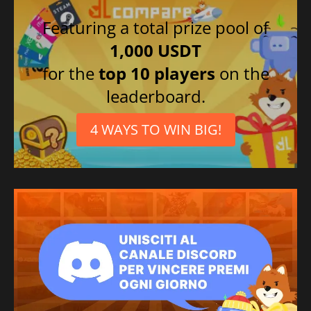
Featuring a total prize pool of
1,000 USDT
for the
top 10 players
on the
leaderboard.
4 WAYS TO WIN BIG!