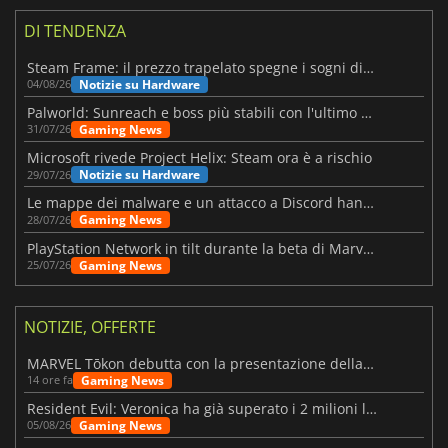
DI TENDENZA
Steam Frame: il prezzo trapelato spegne i sogni di un VR economico
Notizie su Hardware
04/08/26
Palworld: Sunreach e boss più stabili con l'ultimo update
Gaming News
31/07/26
Microsoft rivede Project Helix: Steam ora è a rischio
Notizie su Hardware
29/07/26
Le mappe dei malware e un attacco a Discord hanno colpito Meccha Chameleon
Gaming News
28/07/26
PlayStation Network in tilt durante la beta di Marvel Tōkon
Gaming News
25/07/26
NOTIZIE, OFFERTE
MARVEL Tōkon debutta con la presentazione della roadmap per il primo anno
Gaming News
14 ore fa
Resident Evil: Veronica ha già superato i 2 milioni liste dei desideri
Gaming News
05/08/26