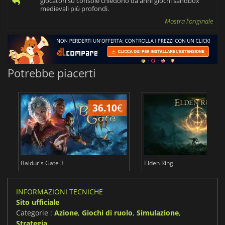
giocatori su console chiedono da anni giochi sandbox
medievali più profondi.
Mostra l'originale
Potrebbe piacerti
36.10
€
2
Baldur's Gate 3
Elden Ring
INFORMAZIONI TECNICHE
Sito ufficiale
Categorie :
Azione
,
Giochi di ruolo
,
Simulazione
,
Strategia