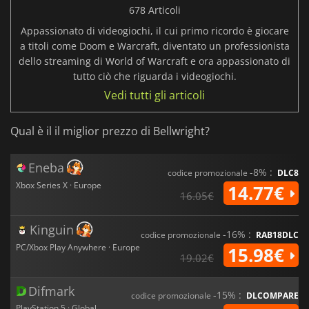
678 Articoli
Appassionato di videogiochi, il cui primo ricordo è giocare
a titoli come Doom e Warcraft, diventato un professionista
dello streaming di World of Warcraft e ora appassionato di
tutto ciò che riguarda i videogiochi.
Vedi tutti gli articoli
Qual è il il miglior prezzo di Bellwright?
Eneba
-8% :
codice promozionale
DLC8
Xbox Series X · Europe
14.77€
16.05€
Kinguin
-16% :
codice promozionale
RAB18DLC
PC/Xbox Play Anywhere · Europe
15.98€
19.02€
Difmark
-15% :
codice promozionale
DLCOMPARE
PlayStation 5 · Global