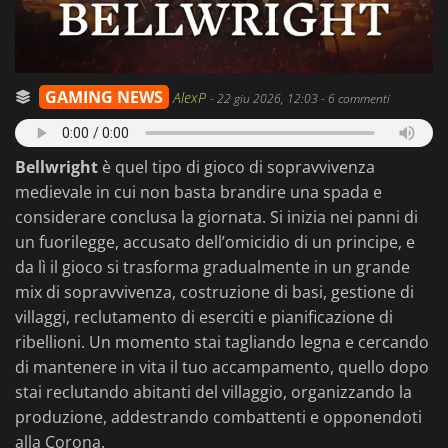
GAMING NEWS
AlexP
-
22 giu 2026, 12:03
- 6 commenti
Bellwright
è quel tipo di gioco di sopravvivenza
medievale in cui non basta brandire una spada e
considerare conclusa la giornata. Si inizia nei panni di
un fuorilegge, accusato dell’omicidio di un principe, e
da lì il gioco si trasforma gradualmente in un grande
mix di sopravvivenza, costruzione di basi, gestione di
villaggi, reclutamento di eserciti e pianificazione di
ribellioni. Un momento stai tagliando legna e cercando
di mantenere in vita il tuo accampamento, quello dopo
stai reclutando abitanti del villaggio, organizzando la
produzione, addestrando combattenti e opponendoti
alla Corona.