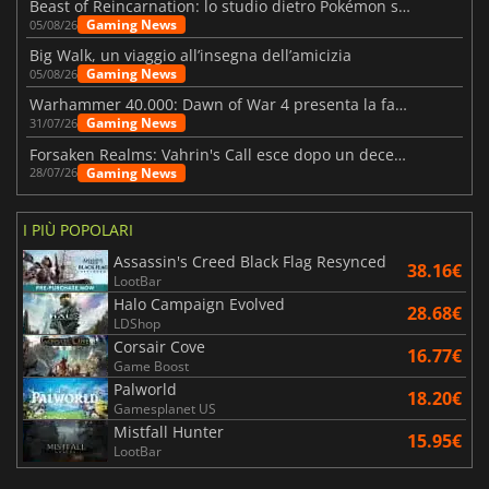
Beast of Reincarnation: lo studio dietro Pokémon su una nuova strada
Gaming News
05/08/26
Big Walk, un viaggio all’insegna dell’amicizia
Gaming News
05/08/26
Warhammer 40.000: Dawn of War 4 presenta la fazione dei Necron
Gaming News
31/07/26
Forsaken Realms: Vahrin's Call esce dopo un decennio di sviluppo
Gaming News
28/07/26
I PIÙ POPOLARI
Assassin's Creed Black Flag Resynced
38.16€
LootBar
Halo Campaign Evolved
28.68€
LDShop
Corsair Cove
16.77€
Game Boost
Palworld
18.20€
Gamesplanet US
Mistfall Hunter
15.95€
LootBar