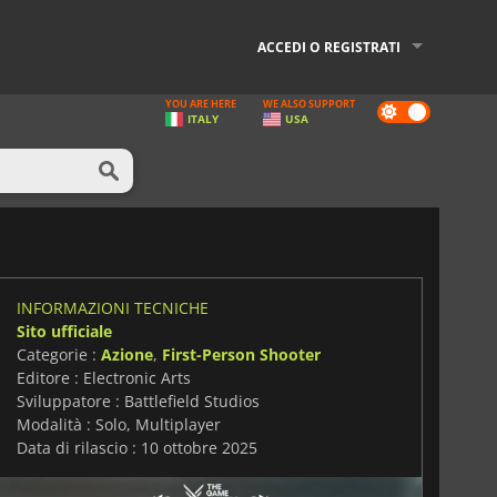
ACCEDI O REGISTRATI
YOU ARE HERE
WE ALSO SUPPORT
Dark
ITALY
USA
mode
INFORMAZIONI TECNICHE
Sito ufficiale
Categorie :
Azione
,
First-Person Shooter
Editore : Electronic Arts
Sviluppatore : Battlefield Studios
Modalità : Solo, Multiplayer
Data di rilascio : 10 ottobre 2025