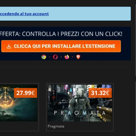
ccedendo al tuo account
27.99
€
31.32
€
Pragmata
Total 