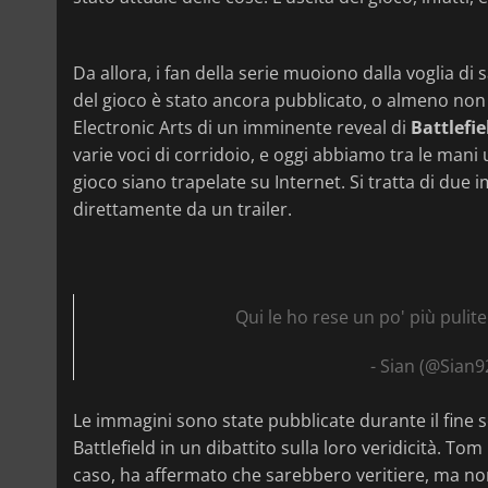
Da allora, i fan della serie muoiono dalla voglia di 
del gioco è stato ancora pubblicato, o almeno non s
Electronic Arts di un imminente reveal di
Battlefie
varie voci di corridoio, e oggi abbiamo tra le mani 
gioco siano trapelate su Internet. Si tratta di du
direttamente da un trailer.
Qui le ho rese un po' più pulite
- Sian (@Sian
Le immagini sono state pubblicate durante il fine s
Battlefield in un dibattito sulla loro veridicità. 
caso, ha affermato che sarebbero veritiere, ma no