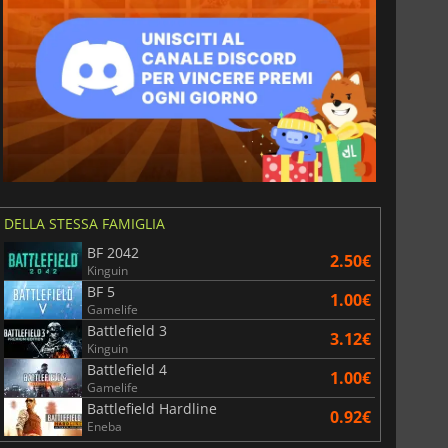
DELLA STESSA FAMIGLIA
BF 2042
2.50€
Kinguin
BF 5
1.00€
Gamelife
Battlefield 3
3.12€
Kinguin
Battlefield 4
1.00€
Gamelife
Battlefield Hardline
0.92€
Eneba