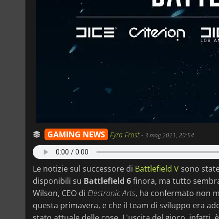
GAMING NEWS
Fyra Frost
-
3 mag 2021, 20:54
Le notizie sul successore di
Battlefield V
sono state
disponibili su
Battlefield 6
finora, ma tutto sembra
Wilson, CEO di
Electronic Arts
, ha confermato non 
questa primavera, e che il team di sviluppo era addi
stato attuale delle cose. L'uscita del gioco, infatti, 