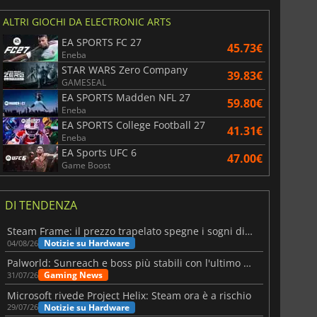
ALTRI GIOCHI DA ELECTRONIC ARTS
EA SPORTS FC 27
45.73€
Eneba
STAR WARS Zero Company
39.83€
GAMESEAL
EA SPORTS Madden NFL 27
59.80€
Eneba
EA SPORTS College Football 27
41.31€
Eneba
EA Sports UFC 6
47.00€
Game Boost
DI TENDENZA
6.75
€
15.48
€
Steam Frame: il prezzo trapelato spegne i sogni di un VR economico
Notizie su Hardware
04/08/26
Palworld: Sunreach e boss più stabili con l'ultimo update
Gaming News
31/07/26
War WARHAMMER 3
Lies Of P
Microsoft rivede Project Helix: Steam ora è a rischio
Notizie su Hardware
29/07/26