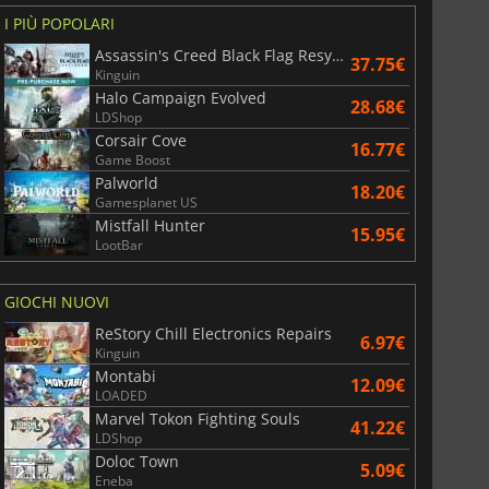
I PIÙ POPOLARI
Assassin's Creed Black Flag Resynced
37.75€
Kinguin
Halo Campaign Evolved
28.68€
LDShop
Corsair Cove
16.77€
Game Boost
Palworld
18.20€
Gamesplanet US
Mistfall Hunter
15.95€
LootBar
GIOCHI NUOVI
ReStory Chill Electronics Repairs
6.97€
Kinguin
Montabi
12.09€
LOADED
Marvel Tokon Fighting Souls
41.22€
LDShop
Doloc Town
5.09€
Eneba