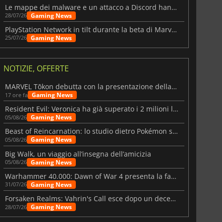
Le mappe dei malware e un attacco a Discord hanno colpito Meccha Chameleon
Gaming News
28/07/26
PlayStation Network in tilt durante la beta di Marvel Tōkon
Gaming News
25/07/26
NOTIZIE, OFFERTE
MARVEL Tōkon debutta con la presentazione della roadmap per il primo anno
Gaming News
17 ore fa
Resident Evil: Veronica ha già superato i 2 milioni liste dei desideri
Gaming News
05/08/26
Beast of Reincarnation: lo studio dietro Pokémon su una nuova strada
Gaming News
05/08/26
Big Walk, un viaggio all’insegna dell’amicizia
Gaming News
05/08/26
Warhammer 40.000: Dawn of War 4 presenta la fazione dei Necron
Gaming News
31/07/26
Forsaken Realms: Vahrin's Call esce dopo un decennio di sviluppo
Gaming News
28/07/26