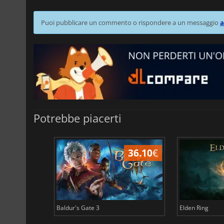
Puoi pubblicare un commento o rispondere a un messaggio
a
Potrebbe piacerti
32.47
€
36.10
€
Baldur's Gate 3
Elden Ring