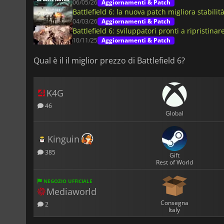
06/05/26
Aggiornamenti & Patch
Battlefield 6: la nuova patch migliora stabilità
04/03/26
Aggiornamenti & Patch
Battlefield 6: sviluppatori pronti a ripristinar
10/11/25
Aggiornamenti & Patch
Qual è il il miglior prezzo di Battlefield 6?
K4G
46
Global
Kinguin
385
Gift
Rest of World
NEGOZIO UFFICIALE
Mediaworld
Consegna
2
Italy