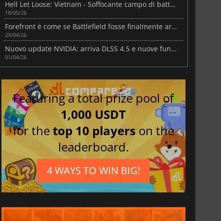
Hell Let Loose: Vietnam - Soffocante campo di battaglia nella giungla
18/05/26
Forefront è come se Battlefield fosse finalmente arrivato in VR
29/04/26
Nuovo update NVIDIA: arriva DLSS 4.5 e nuove funzionalità
01/04/26
Featuring a total prize pool of
1,000 USDT
for the
top 10 players
on the
leaderboard.
4 WAYS TO WIN BIG!