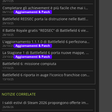
26/11/25
Completare gli achievement è più facile che mai in Battlefield 6
Aggiornamenti & Patch
06/11/25
Battlefield REDSEC porta la distruzione nelle Battle Royale
29/10/25
Il Battle Royale gratis "REDSEC" di Battlefield 6 viene lanciato oggi
28/10/25
L'aggiornamento 1.1.1.0 di Battlefield 6 perfeziona il gameplay principale
Aggiornamenti & Patch
26/10/25
La Stagione 1 di Battlefield 6 porta nuove mappe, modalità e armi
Aggiornamenti & Patch
23/10/25
Battlefield 6: missione compiuta
17/10/25
Battlefield 6 riporta in auge l'iconico franchise con record al lancio
13/10/25
NOTIZIE CORRELATE
I saldi estivi di Steam 2026 propongono offerte imperdibili su migliaia di giochi
26/06/26