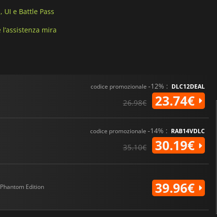
, UI e Battle Pass
e l’assistenza mira
-12% :
codice promozionale
DLC12DEAL
23.74€
26.98€
-14% :
codice promozionale
RAB14VDLC
30.19€
35.10€
39.96€
Phantom Edition