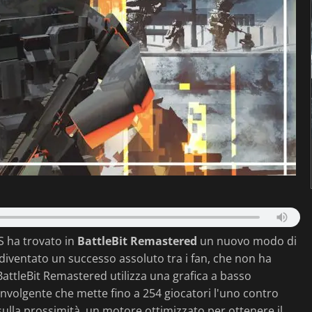
S ha trovato in
BattleBit Remastered
un nuovo modo di
 è diventato un successo assoluto tra i fan, che non ha
BattleBit Remastered utilizza una grafica a basso
involgente che mette fino a 254 giocatori l'uno contro
 sulla prossimità, un motore ottimizzato per ottenere il