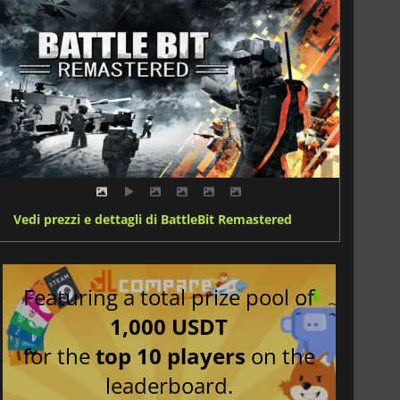
Vedi prezzi e dettagli di BattleBit Remastered
Featuring a total prize pool of
1,000 USDT
for the
top 10 players
on the
leaderboard.