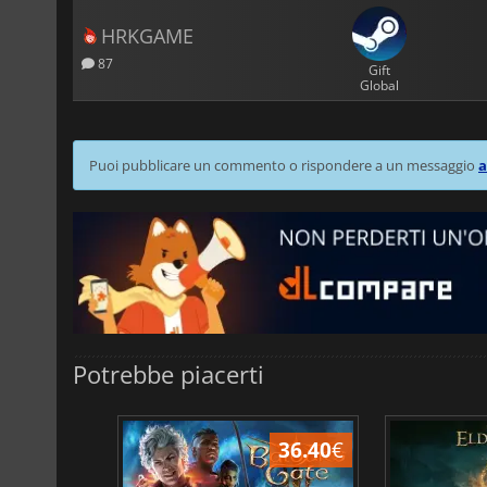
HRKGAME
87
Gift
Global
Puoi pubblicare un commento o rispondere a un messaggio
a
Potrebbe piacerti
45.17
€
36.40
€