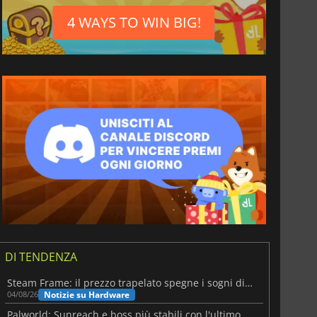
4 WAYS TO WIN BIG!
DI TENDENZA
Steam Frame: il prezzo trapelato spegne i sogni di un VR economico
Notizie su Hardware
04/08/26
Palworld: Sunreach e boss più stabili con l'ultimo update