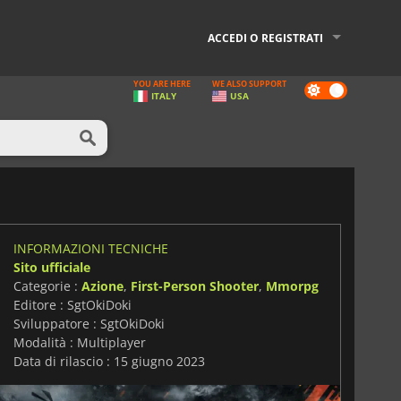
ACCEDI O REGISTRATI
YOU ARE HERE
WE ALSO SUPPORT
Dark
ITALY
USA
mode
INFORMAZIONI TECNICHE
Sito ufficiale
Categorie :
Azione
,
First-Person Shooter
,
Mmorpg
Editore : SgtOkiDoki
Sviluppatore : SgtOkiDoki
Modalità : Multiplayer
Data di rilascio : 15 giugno 2023