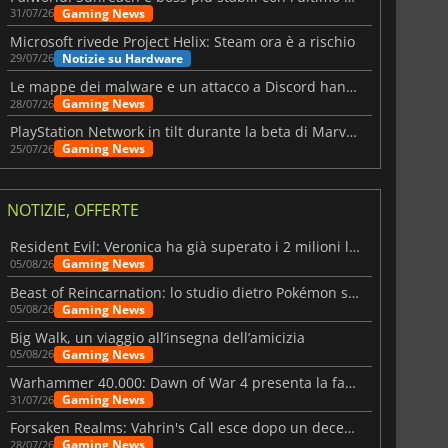
Gaming News
31/07/26
Microsoft rivede Project Helix: Steam ora è a rischio
Notizie su Hardware
29/07/26
Le mappe dei malware e un attacco a Discord hanno colpito Meccha Chameleon
Gaming News
28/07/26
PlayStation Network in tilt durante la beta di Marvel Tōkon
Gaming News
25/07/26
NOTIZIE, OFFERTE
Resident Evil: Veronica ha già superato i 2 milioni liste dei desideri
Gaming News
05/08/26
Beast of Reincarnation: lo studio dietro Pokémon su una nuova strada
Gaming News
05/08/26
Big Walk, un viaggio all’insegna dell’amicizia
Gaming News
05/08/26
Warhammer 40.000: Dawn of War 4 presenta la fazione dei Necron
Gaming News
31/07/26
Forsaken Realms: Vahrin's Call esce dopo un decennio di sviluppo
Gaming News
28/07/26