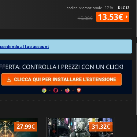
-12% :
codice promozionale
DLC12
13.53€
15.38€
ccedendo al tuo account
27.99
€
31.32
€