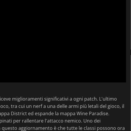
iceve miglioramenti significativi a ogni patch. L'ultimo
, tra cui un nerf a una delle armi più letali del gioco, il
mappa District ed espande la mappa Wine Paradise.
pinati per rallentare l'attacco nemico. Uno dei
on questo aggiornamento è che tutte le classi possono ora