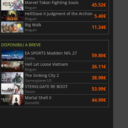
Marvel Tokon Fighting Souls
45.52€
Kinguin
HellSlave II Judgment of the Archon
5.40€
Kinguin
Big Walk
11.34€
Kinguin
DISPONIBILI A BREVE
EA SPORTS Madden NFL 27
59.80€
Eneba
Hell Let Loose Vietnam
26.11€
Kinguin
The Sinking City 2
38.98€
Gamesplanet US
STEINS;GATE RE BOOT
53.99€
Steam
Mortal Shell II
44.99€
Gamelife
6.77
€
15.48
€