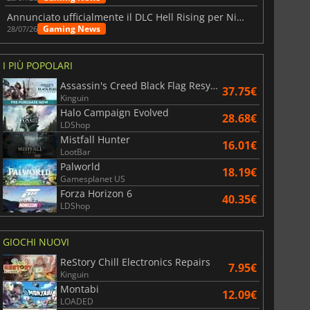
Annunciato ufficialmente il DLC Hell Rising per Nioh 3
Gaming News
28/07/26
I PIÙ POPOLARI
Assassin's Creed Black Flag Resynced
37.75€
Kinguin
Halo Campaign Evolved
28.68€
LDShop
Mistfall Hunter
16.01€
LootBar
Palworld
18.19€
Gamesplanet US
Forza Horizon 6
40.35€
LDShop
GIOCHI NUOVI
ReStory Chill Electronics Repairs
7.95€
Kinguin
Montabi
12.09€
LOADED