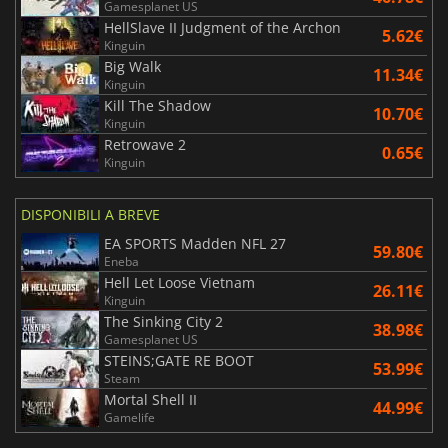
Gamesplanet US
HellSlave II Judgment of the Archon
5.62€
Kinguin
Big Walk
11.34€
Kinguin
Kill The Shadow
10.70€
Kinguin
Retrowave 2
0.65€
Kinguin
DISPONIBILI A BREVE
EA SPORTS Madden NFL 27
59.80€
Eneba
Hell Let Loose Vietnam
26.11€
Kinguin
The Sinking City 2
38.98€
Gamesplanet US
STEINS;GATE RE BOOT
53.99€
Steam
Mortal Shell II
44.99€
Gamelife