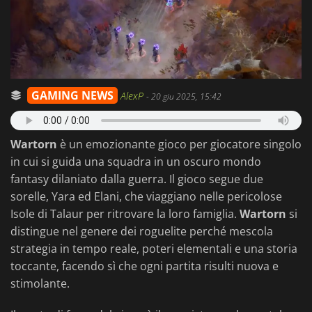
GAMING NEWS
AlexP
-
20 giu 2025, 15:42
Wartorn
è un emozionante gioco per giocatore singolo
in cui si guida una squadra in un oscuro mondo
fantasy dilaniato dalla guerra. Il gioco segue due
sorelle, Yara ed Elani, che viaggiano nelle pericolose
Isole di Talaur per ritrovare la loro famiglia.
Wartorn
si
distingue nel genere dei roguelite perché mescola
strategia in tempo reale, poteri elementali e una storia
toccante, facendo sì che ogni partita risulti nuova e
stimolante.