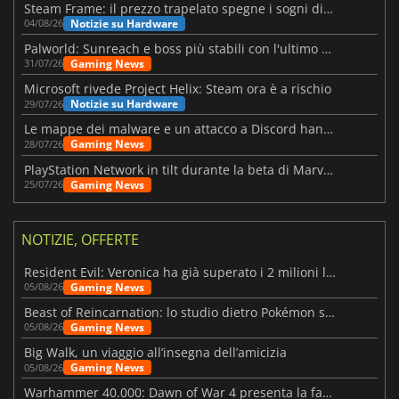
Steam Frame: il prezzo trapelato spegne i sogni di un VR economico
Notizie su Hardware
04/08/26
Palworld: Sunreach e boss più stabili con l'ultimo update
Gaming News
31/07/26
Microsoft rivede Project Helix: Steam ora è a rischio
Notizie su Hardware
29/07/26
Le mappe dei malware e un attacco a Discord hanno colpito Meccha Chameleon
Gaming News
28/07/26
PlayStation Network in tilt durante la beta di Marvel Tōkon
Gaming News
25/07/26
NOTIZIE, OFFERTE
Resident Evil: Veronica ha già superato i 2 milioni liste dei desideri
Gaming News
05/08/26
Beast of Reincarnation: lo studio dietro Pokémon su una nuova strada
Gaming News
05/08/26
Big Walk, un viaggio all’insegna dell’amicizia
Gaming News
05/08/26
Warhammer 40.000: Dawn of War 4 presenta la fazione dei Necron