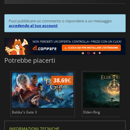
Puoi pubblicare un commento o rispondere a un messaggio
accedendo al tuo account
Potrebbe piacerti
38.69
€
2
Baldur's Gate 3
Elden Ring
INFORMAZIONI TECNICHE