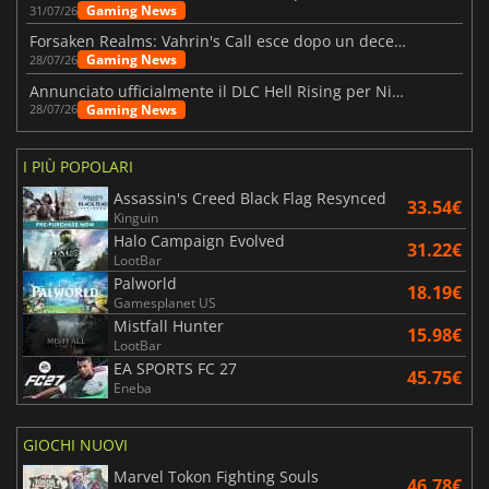
Gaming News
31/07/26
Forsaken Realms: Vahrin's Call esce dopo un decennio di sviluppo
Gaming News
28/07/26
Annunciato ufficialmente il DLC Hell Rising per Nioh 3
Gaming News
28/07/26
I PIÙ POPOLARI
Assassin's Creed Black Flag Resynced
33.54€
Kinguin
Halo Campaign Evolved
31.22€
LootBar
Palworld
18.19€
Gamesplanet US
Mistfall Hunter
15.98€
LootBar
EA SPORTS FC 27
45.75€
Eneba
GIOCHI NUOVI
Marvel Tokon Fighting Souls
46.78€