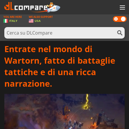
YOU ARE HERE
WE ALSO SUPPORT
Dark
GIOCHI
ITALY
USA
mode
PREPAGATE
SOFTWARE
Entrate nel mondo di
REWARDS
Wartorn, fatto di battaglie
HARDWARE
tattiche e di una ricca
NOTIZIE
narrazione.
ACCEDI O REGISTRATI