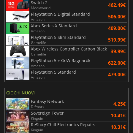
Switch 2
462.49€
Mediaworld
PlayStation 5 Digital Standard
506.00€
Amazon
Xbox Series X Standard
409.00€
Amazon
PlayStation 5 Slim Standard
519.99€
Gamelife
Xbox Wireless Controller Carbon Black
39.99€
Gamelife
PlayStation 5 + GoW Ragnarök
622.00€
Amazon
PlayStation 5 Standard
479.00€
Amazon
GIOCHI NUOVI
Fantasy Network
4.25€
Difmark
Sovereign Tower
10.41€
Kinguin
ReStory Chill Electronics Repairs
10.31€
Kinguin