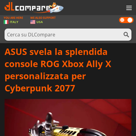
YOU ARE HERE
WE ALSO SUPPORT
Dark
GIOCHI
ITALY
USA
mode
PREPAGATE
SOFTWARE
ASUS svela la splendida
REWARDS
console ROG Xbox Ally X
HARDWARE
personalizzata per
NOTIZIE
Cyberpunk 2077
ACCEDI O REGISTRATI