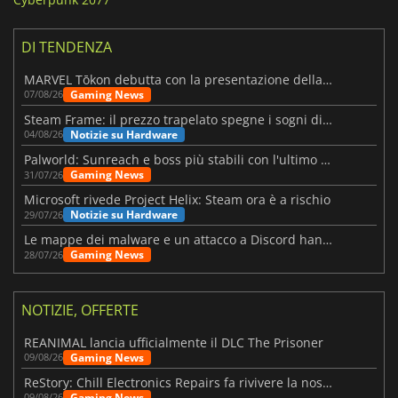
DI TENDENZA
MARVEL Tōkon debutta con la presentazione della roadmap per il primo anno
Gaming News
07/08/26
Steam Frame: il prezzo trapelato spegne i sogni di un VR economico
Notizie su Hardware
04/08/26
Palworld: Sunreach e boss più stabili con l'ultimo update
Gaming News
31/07/26
Microsoft rivede Project Helix: Steam ora è a rischio
Notizie su Hardware
29/07/26
Le mappe dei malware e un attacco a Discord hanno colpito Meccha Chameleon
Gaming News
28/07/26
NOTIZIE, OFFERTE
REANIMAL lancia ufficialmente il DLC The Prisoner
Gaming News
09/08/26
ReStory: Chill Electronics Repairs fa rivivere la nostalgia degli anni 2000
Gaming News
09/08/26