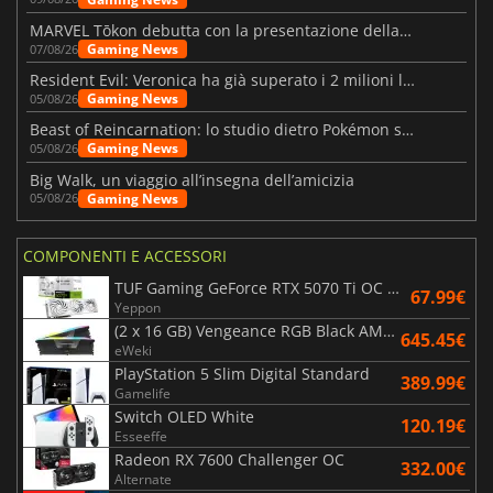
MARVEL Tōkon debutta con la presentazione della roadmap per il primo anno
Gaming News
07/08/26
Resident Evil: Veronica ha già superato i 2 milioni liste dei desideri
Gaming News
05/08/26
Beast of Reincarnation: lo studio dietro Pokémon su una nuova strada
Gaming News
05/08/26
Big Walk, un viaggio all’insegna dell’amicizia
Gaming News
05/08/26
COMPONENTI E ACCESSORI
TUF Gaming GeForce RTX 5070 Ti OC White Edition 16GB
67.99€
Yeppon
(2 x 16 GB) Vengeance RGB Black AMD Expo 6000 MHz - CAS 30
645.45€
eWeki
PlayStation 5 Slim Digital Standard
389.99€
Gamelife
Switch OLED White
120.19€
Esseeffe
Radeon RX 7600 Challenger OC
332.00€
Alternate