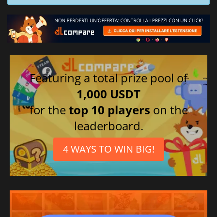
Featuring a total prize pool of
1,000 USDT
for the
top 10 players
on the
leaderboard.
4 WAYS TO WIN BIG!