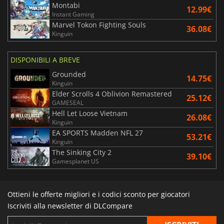
Montabi
12.99€
Instant Gaming
Marvel Tokon Fighting Souls
36.08€
Kinguin
DISPONIBILI A BREVE
Grounded
14.75€
Kinguin
Elder Scrolls 4 Oblivion Remastered
25.12€
GAMESEAL
Hell Let Loose Vietnam
26.08€
Kinguin
EA SPORTS Madden NFL 27
53.21€
Kinguin
The Sinking City 2
39.10€
Gamesplanet US
Ottieni le offerte migliori e i codici sconto per giocatori
Iscriviti alla newsletter di DLCompare