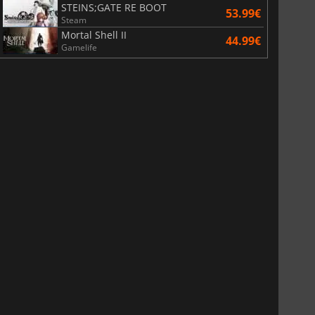
STEINS;GATE RE BOOT
53.99€
Steam
Mortal Shell II
44.99€
Gamelife