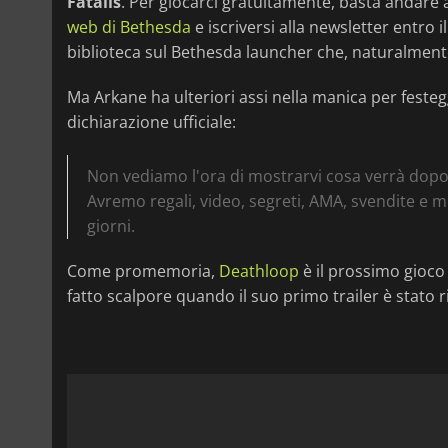
Fatalis
. Per giocarci gratuitamente, basta andare 
web di Bethesda
e iscriversi alla newsletter entro i
biblioteca sul Bethesda launcher che, naturalmente
Ma Arkane ha ulteriori assi nella manica per festeg
dichiarazione ufficiale:
Non vediamo l'ora di mostrarvi cosa verrà dopo, s
Avremo regali, video, segreti, AMA, svendite e m
giorni.
Come promemoria,
Deathloop
è il prossimo gioco
fatto scalpore quando il suo primo trailer è stato ri