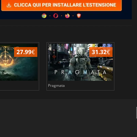
27.99
€
31.32
€
Pragmata
Total 