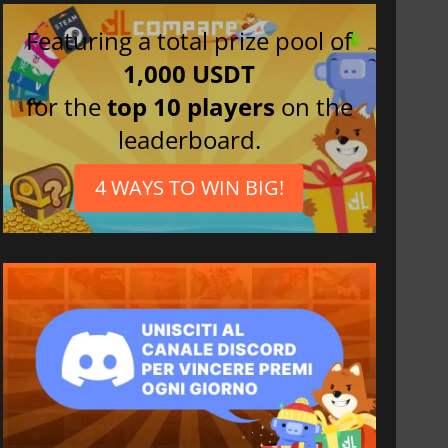
Featuring a total prize pool of
1,000 USDT
for the
top 10 players
on the
leaderboard.
4 WAYS TO WIN BIG!