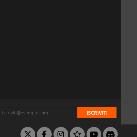
6.75
€
15.48
€
War WARHAMMER 3
Lies Of P