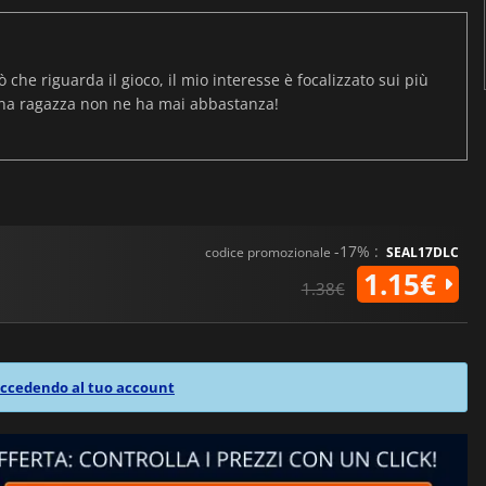
ò che riguarda il gioco, il mio interesse è focalizzato sui più
una ragazza non ne ha mai abbastanza!
-17% :
codice promozionale
SEAL17DLC
1.15€
1.38€
ccedendo al tuo account