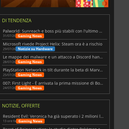
DI TENDENZA
Palworld: Sunreach e boss più stabili con l'ultimo update
Gaming News
31/07/26
Microsoft rivede Project Helix: Steam ora è a rischio
Notizie su Hardware
29/07/26
Le mappe dei malware e un attacco a Discord hanno colpito Meccha Chameleon
Gaming News
28/07/26
PlayStation Network in tilt durante la beta di Marvel Tōkon
Gaming News
25/07/26
007: First Light - È arrivata la prima missione di Bond dopo il lancio
Gaming News
24/07/26
NOTIZIE, OFFERTE
Resident Evil: Veronica ha già superato i 2 milioni liste dei desideri
Gaming News
13 ore fa