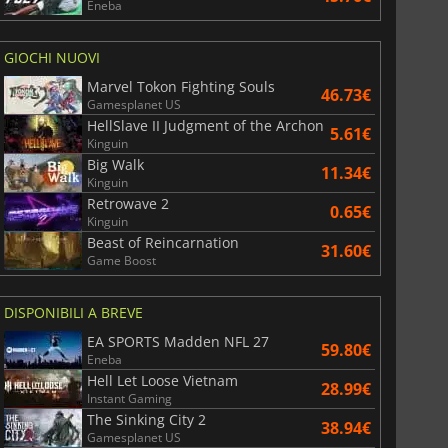
Eneba
GIOCHI NUOVI
Marvel Tokon Fighting Souls
46.73€
Gamesplanet US
HellSlave II Judgment of the Archon
5.61€
Kinguin
Big Walk
11.34€
Kinguin
Retrowave 2
0.65€
Kinguin
Beast of Reincarnation
31.60€
Game Boost
DISPONIBILI A BREVE
EA SPORTS Madden NFL 27
59.80€
Eneba
Hell Let Loose Vietnam
28.99€
Instant Gaming
The Sinking City 2
38.94€
Gamesplanet US