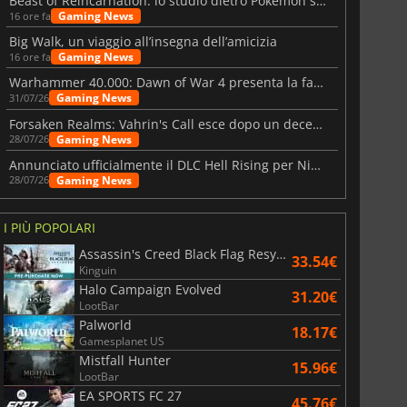
Beast of Reincarnation: lo studio dietro Pokémon su una nuova strada
Gaming News
16 ore fa
Big Walk, un viaggio all’insegna dell’amicizia
Gaming News
16 ore fa
Warhammer 40.000: Dawn of War 4 presenta la fazione dei Necron
Gaming News
31/07/26
Forsaken Realms: Vahrin's Call esce dopo un decennio di sviluppo
Gaming News
28/07/26
Annunciato ufficialmente il DLC Hell Rising per Nioh 3
Gaming News
28/07/26
I PIÙ POPOLARI
Assassin's Creed Black Flag Resynced
33.54€
Kinguin
Halo Campaign Evolved
31.20€
LootBar
Palworld
18.17€
Gamesplanet US
Mistfall Hunter
15.96€
LootBar
EA SPORTS FC 27
45.76€