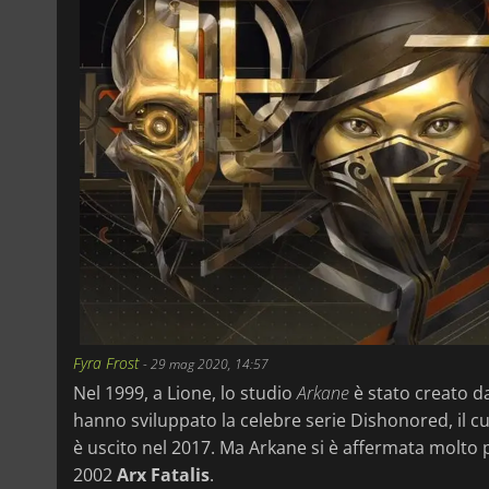
Fyra Frost
-
29 mag 2020, 14:57
Nel 1999, a Lione, lo studio
Arkane
è stato creato da
hanno sviluppato la celebre serie Dishonored, il c
è uscito nel 2017. Ma Arkane si è affermata molto p
2002
Arx Fatalis
.