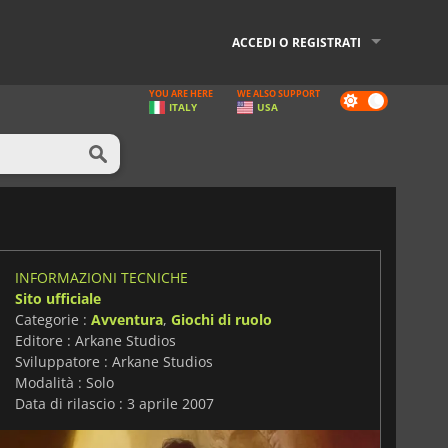
ACCEDI O REGISTRATI
YOU ARE HERE
WE ALSO SUPPORT
Dark
ITALY
USA
mode
INFORMAZIONI TECNICHE
Sito ufficiale
Categorie :
Avventura
,
Giochi di ruolo
Editore : Arkane Studios
Sviluppatore : Arkane Studios
Modalità : Solo
Data di rilascio : 3 aprile 2007