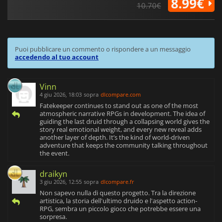
8.99€
10.70€
Puoi pubblicare un commento o rispondere a un messaggio
accedendo al tuo account
Vinn
4 giu 2026, 18:03
sopra
dlcompare.com
Fatekeeper continues to stand out as one of the most
atmospheric narrative RPGs in development. The idea of
guiding the last druid through a collapsing world gives the
story real emotional weight, and every new reveal adds
another layer of depth. It’s the kind of world‑driven
adventure that keeps the community talking throughout
the event.
draikyn
3 giu 2026, 12:55
sopra
dlcompare.fr
Non sapevo nulla di questo progetto. Tra la direzione
artistica, la storia dell'ultimo druido e l'aspetto action-
RPG, sembra un piccolo gioco che potrebbe essere una
sorpresa.