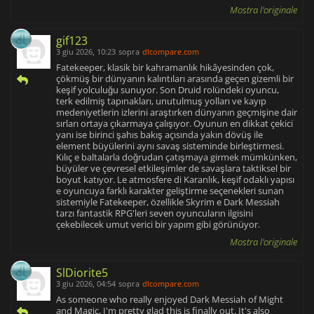
Mostra l'originale
gif123
3 giu 2026, 10:23
sopra
dlcompare.com
Fatekeeper, klasik bir kahramanlık hikâyesinden çok,
çökmüş bir dünyanın kalıntıları arasında geçen gizemli bir
keşif yolculuğu sunuyor. Son Druid rolündeki oyuncu,
terk edilmiş tapınakları, unutulmuş yolları ve kayıp
medeniyetlerin izlerini araştırken dünyanın geçmişine dair
sırları ortaya çıkarmaya çalışıyor. Oyunun en dikkat çekici
yanı ise birinci şahıs bakış açısında yakın dövüş ile
element büyülerini aynı savaş sisteminde birleştirmesi.
Kılıç e baltalarla doğrudan çatışmaya girmek mümkünken,
büyüler ve çevresel etkileşimler de savaşlara taktiksel bir
boyut katıyor. Le atmosfere di Karanlık, keşif odaklı yapısı
e oyuncuya farklı karakter geliştirme seçenekleri sunan
sistemiyle Fatekeeper, özellikle Skyrim e Dark Messiah
tarzı fantastik RPG'leri seven oyuncuların ilgisini
çekebilecek umut verici bir yapım gibi görünüyor.
Mostra l'originale
SlDiorite5
3 giu 2026, 04:54
sopra
dlcompare.com
As someone who really enjoyed Dark Messiah of Might
and Magic, I'm pretty glad this is finally out. It's also