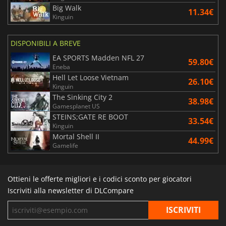
Big Walk
11.34€
Kinguin
DISPONIBILI A BREVE
EA SPORTS Madden NFL 27
59.80€
Eneba
Hell Let Loose Vietnam
26.10€
Kinguin
The Sinking City 2
38.98€
Gamesplanet US
STEINS;GATE RE BOOT
33.54€
Kinguin
Mortal Shell II
44.99€
Gamelife
Ottieni le offerte migliori e i codici sconto per giocatori
Iscriviti alla newsletter di DLCompare