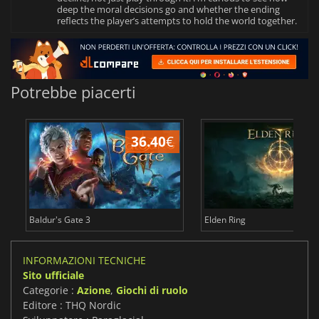
deep the moral decisions go and whether the ending
reflects the player’s attempts to hold the world together.
Potrebbe piacerti
36.40
€
2
Baldur's Gate 3
Elden Ring
INFORMAZIONI TECNICHE
Sito ufficiale
Categorie :
Azione
,
Giochi di ruolo
Editore : THQ Nordic