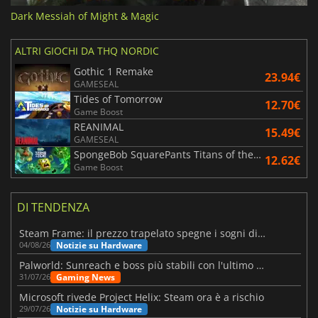
Dark Messiah of Might & Magic
ALTRI GIOCHI DA THQ NORDIC
Gothic 1 Remake
23.94€
GAMESEAL
Tides of Tomorrow
12.70€
Game Boost
REANIMAL
15.49€
GAMESEAL
SpongeBob SquarePants Titans of the Tide
12.62€
Game Boost
DI TENDENZA
Steam Frame: il prezzo trapelato spegne i sogni di un VR economico
Notizie su Hardware
04/08/26
Palworld: Sunreach e boss più stabili con l'ultimo update
Gaming News
31/07/26
Microsoft rivede Project Helix: Steam ora è a rischio
Notizie su Hardware
29/07/26