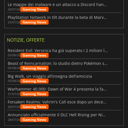
Le mappe dei malware e un attacco a Discord hanno colpito Meccha Chameleon
Gaming News
28/07/26
PlayStation Network in tilt durante la beta di Marvel Tōkon
Gaming News
25/07/26
NOTIZIE, OFFERTE
Resident Evil: Veronica ha già superato i 2 milioni liste dei desideri
Gaming News
05/08/26
Beast of Reincarnation: lo studio dietro Pokémon su una nuova strada
Gaming News
05/08/26
Big Walk, un viaggio all’insegna dell’amicizia
Gaming News
05/08/26
Warhammer 40.000: Dawn of War 4 presenta la fazione dei Necron
Gaming News
31/07/26
Forsaken Realms: Vahrin's Call esce dopo un decennio di sviluppo
Gaming News
28/07/26
Annunciato ufficialmente il DLC Hell Rising per Nioh 3
Gaming News
28/07/26