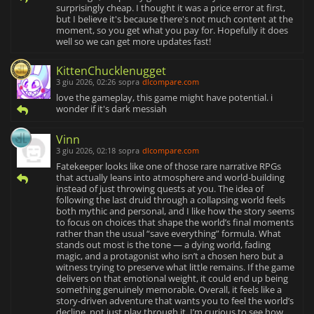
surprisingly cheap. I thought it was a price error at first,
but I believe it's because there's not much content at the
moment, so you get what you pay for. Hopefully it does
well so we can get more updates fast!
KittenChucklenugget
3 giu 2026, 02:26
sopra
dlcompare.com
love the gameplay, this game might have potential. i
wonder if it's dark messiah
Vinn
3 giu 2026, 02:18
sopra
dlcompare.com
Fatekeeper looks like one of those rare narrative RPGs
that actually leans into atmosphere and world‑building
instead of just throwing quests at you. The idea of
following the last druid through a collapsing world feels
both mythic and personal, and I like how the story seems
to focus on choices that shape the world’s final moments
rather than the usual “save everything” formula. What
stands out most is the tone — a dying world, fading
magic, and a protagonist who isn’t a chosen hero but a
witness trying to preserve what little remains. If the game
delivers on that emotional weight, it could end up being
something genuinely memorable. Overall, it feels like a
story-driven adventure that wants you to feel the world’s
decline, not just play through it. I’m curious to see how