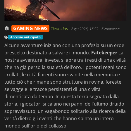
GAMING NEWS
Cleonidas
-
2 giu 2026, 16:52
- 6 commenti
Accesso anticipato
Alcune avventure iniziano con una profezia su un eroe
prescelto destinato a salvare il mondo.
Fatekeeper
La
nostra avventura, invece, si apre tra i resti di una civiltà
che ha già perso la sua età dell'oro. I potenti regni sono
crollati, le città fiorenti sono svanite nella memoria e
tutto ciò che rimane sono strutture in rovina, foreste
selvagge e le tracce persistenti di una civiltà
dimenticata da tempo. In questa terra segnata dalla
storia, i giocatori si calano nei panni dell'ultimo druido
sopravvissuto, un vagabondo solitario alla ricerca della
verità dietro gli eventi che hanno spinto un intero
mondo sull'orlo del collasso.