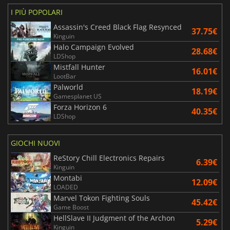
I PIÙ POPOLARI
Assassin's Creed Black Flag Resynced
37.75€
Kinguin
Halo Campaign Evolved
28.68€
LDShop
Mistfall Hunter
16.01€
LootBar
Palworld
18.19€
Gamesplanet US
Forza Horizon 6
40.35€
LDShop
GIOCHI NUOVI
ReStory Chill Electronics Repairs
6.39€
Kinguin
Montabi
12.09€
LOADED
Marvel Tokon Fighting Souls
45.42€
Game Boost
HellSlave II Judgment of the Archon
5.29€
Kinguin