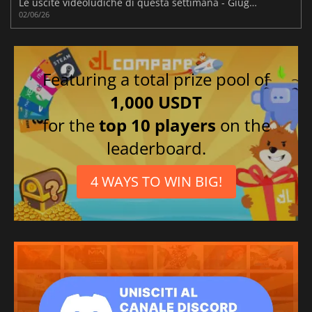
Le uscite videoludiche di questa settimana - Giugno 2026 (Settimana 23)
02/06/26
Featuring a total prize pool of
1,000 USDT
for the
top 10 players
on the
leaderboard.
4 WAYS TO WIN BIG!