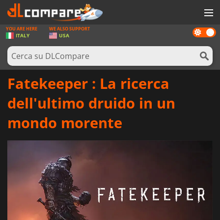
YOU ARE HERE
WE ALSO SUPPORT
Dark
GIOCHI
ITALY
USA
mode
PREPAGATE
SOFTWARE
Fatekeeper : La ricerca
REWARDS
dell'ultimo druido in un
HARDWARE
mondo morente
NOTIZIE
ACCEDI O REGISTRATI