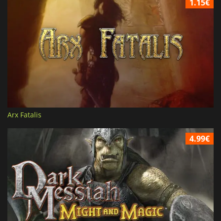
1.15€
Arx Fatalis
4.99€