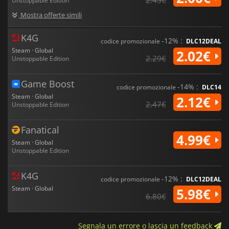
Unstoppable Edition
Mostra offerte simili
K4G
-12% :
codice promozionale
DLC12DEAL
Steam · Global
2.02€
2.29€
Unstoppable Edition
Game Boost
-14% :
codice promozionale
DLC14
Steam · Global
2.12€
2.47€
Unstoppable Edition
Fanatical
4.99€
Steam · Global
Unstoppable Edition
K4G
-12% :
codice promozionale
DLC12DEAL
Steam · Global
5.98€
6.80€
Segnala un errore o lascia un feedback