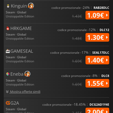
Kinguin
-24% :
codice promozionale
RAB28DLC
Steam · Global
1.09€
1.43€
Unstoppable Edition
HRKGAME
-12% :
codice promozionale
DLC12
Steam · Global
1.30€
1.48€
Unstoppable Edition
GAMESEAL
-17% :
codice promozionale
SEAL17DLC
Steam · Global
1.40€
1.69€
Unstoppable Edition
Eneba
-8% :
codice promozionale
DLC8
Steam · Global
1.55€
1.69€
Unstoppable Edition
Mostra offerte simili
G2A
-18.45% :
codice promozionale
DCG2AD1Y4E
Steam · Global
2.00€
2.45€