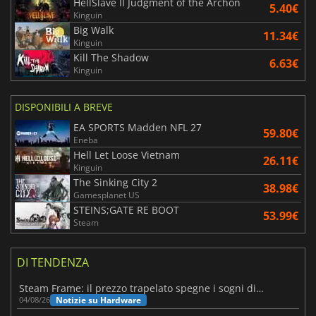
HellSlave II Judgment of the Archon
5.40€
Kinguin
Big Walk
11.34€
Kinguin
Kill The Shadow
6.63€
Kinguin
DISPONIBILI A BREVE
EA SPORTS Madden NFL 27
59.80€
Eneba
Hell Let Loose Vietnam
26.11€
Kinguin
The Sinking City 2
38.98€
Gamesplanet US
STEINS;GATE RE BOOT
53.99€
Steam
DI TENDENZA
Steam Frame: il prezzo trapelato spegne i sogni di un VR economico
Notizie su Hardware
04/08/26