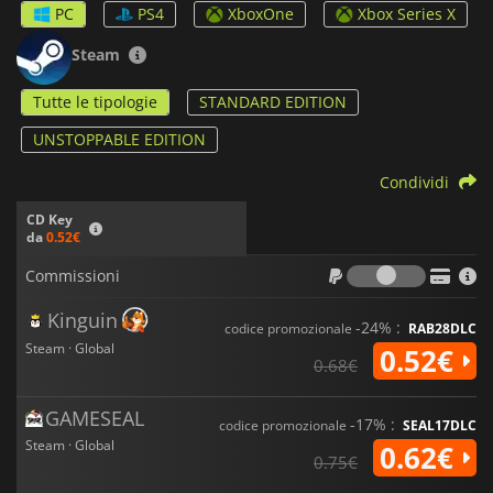
PC
PS4
XboxOne
Xbox Series X
Steam
Tutte le tipologie
STANDARD EDITION
UNSTOPPABLE EDITION
Condividi
CD Key
da
0.52€
Commiss
Commissioni
Kinguin
-24% :
codice promozionale
RAB28DLC
Steam · Global
0.52€
0.68€
GAMESEAL
-17% :
codice promozionale
SEAL17DLC
Steam · Global
0.62€
0.75€