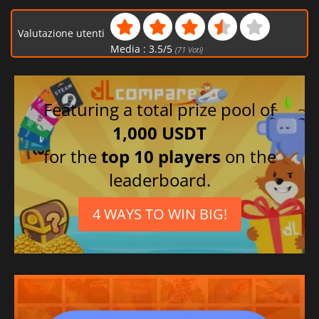
Valutazione utenti
Media :
3.5
/
5
(
71
Voti)
Featuring a total prize pool of
1,000 USDT
for the
top 10 players
on the
leaderboard.
4 WAYS TO WIN BIG!