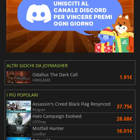
ALTRI GIOCHI DA JOYMASHER
Odallus The Dark Call
1.91€
HRKGAME
I PIÙ POPOLARI
Assassin's Creed Black Flag Resynced
37.75€
Kinguin
Halo Campaign Evolved
28.68€
LDShop
Mistfall Hunter
16.01€
LootBar