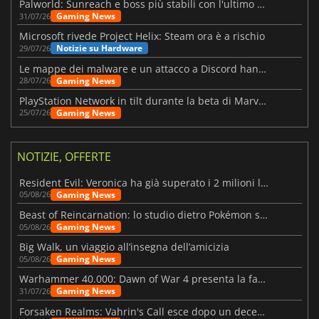
Palworld: Sunreach e boss più stabili con l'ultimo update
Gaming News
31/07/26
Microsoft rivede Project Helix: Steam ora è a rischio
Notizie su Hardware
29/07/26
Le mappe dei malware e un attacco a Discord hanno colpito Meccha Chameleon
Gaming News
28/07/26
PlayStation Network in tilt durante la beta di Marvel Tōkon
Gaming News
25/07/26
NOTIZIE, OFFERTE
Resident Evil: Veronica ha già superato i 2 milioni liste dei desideri
Gaming News
05/08/26
Beast of Reincarnation: lo studio dietro Pokémon su una nuova strada
Gaming News
05/08/26
Big Walk, un viaggio all’insegna dell’amicizia
Gaming News
05/08/26
Warhammer 40.000: Dawn of War 4 presenta la fazione dei Necron
Gaming News
31/07/26
Forsaken Realms: Vahrin's Call esce dopo un decennio di sviluppo