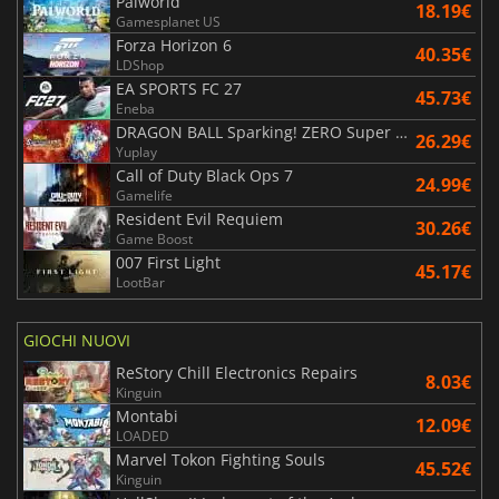
Palworld
18.19€
Gamesplanet US
Forza Horizon 6
40.35€
LDShop
EA SPORTS FC 27
45.73€
Eneba
DRAGON BALL Sparking! ZERO Super Limit Breaking NEO
26.29€
Yuplay
Call of Duty Black Ops 7
24.99€
Gamelife
Resident Evil Requiem
30.26€
Game Boost
007 First Light
45.17€
LootBar
GIOCHI NUOVI
ReStory Chill Electronics Repairs
8.03€
Kinguin
Montabi
12.09€
LOADED
Marvel Tokon Fighting Souls
45.52€
Kinguin