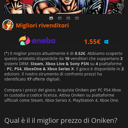
0.52
€
Migliori rivenditori
1.55
€
0.62
€
(*) Il miglior prezzo attualmente è di
0.52€
. Abbiamo scoperto
questo prodotto disponibile da
10
venditori che supportano
3
sistemi DRM:
Steam, Xbox Live & Sony PSN
su
4
piattaforme
-
PC, PS4, XboxOne & Xbox Series X
. Il gioco è disponibile in
2
edizioni. Il nostro strumento di confronto prezzi ha
identificato
17
offerte digitali.
Compara i prezzi del gioco. Acquista Oniken per PC PS4 Xbox
in custodia o codice licenza. Attiva Oniken su piattaforme
ufficiali come Steam, Xbox Series X, PlayStation 4, Xbox One.
Qual è il il miglior prezzo di Oniken?