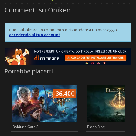
Commenti su Oniken
Puoi pubblicare un commento o rispondere a un messaggio
accedendo al tuo account
Potrebbe piacerti
36.40
€
2
Baldur's Gate 3
Elden Ring