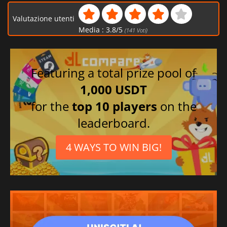
Valutazione utenti
Media :
3.8
/
5
(
141
Voti)
Featuring a total prize pool of
1,000 USDT
for the
top 10 players
on the
leaderboard.
4 WAYS TO WIN BIG!