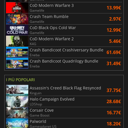
CoD Modern Warfare 3
13.99€
Gamelife
Crash Team Rumble
2.97€
Gamelife
CoD Black Ops Cold War
12.99€
Gamelife
CoD Modern Warfare 2
5.46€
K4G
Crash Bandicoot Crashiversary Bundle
61.69€
Eneba
Crash Bandicoot Quadrilogy Bundle
31.49€
Eneba
I PIÙ POPOLARI
Assassin's Creed Black Flag Resynced
37.75€
Kinguin
Halo Campaign Evolved
28.68€
LDShop
Corsair Cove
16.77€
Game Boost
Palworld
18.20€
Gamesplanet US