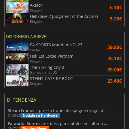
Akatori
6.10€
Kinguin
HellSlave 2 Judgment of the Archon
5.25€
Kinguin
DISPONIBILI A BREVE
EA SPORTS Madden NFL 27
59.80€
Eneba
Hell Let Loose Vietnam
26.10€
Kinguin
The Sinking City 2
39.00€
Gamesplanet US
STEINS;GATE RE BOOT
23.60€
Kinguin
DI TENDENZA
Steam Frame: il prezzo trapelato spegne i sogni di un VR economico
Notizie su Hardware
04/08/26
Palworld: Sunreach e boss più stabili con l'ultimo update
Gaming News
31/07/26