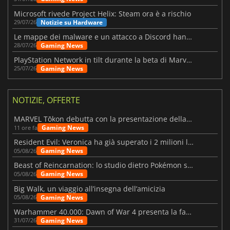
Microsoft rivede Project Helix: Steam ora è a rischio
Notizie su Hardware
29/07/26
Le mappe dei malware e un attacco a Discord hanno colpito Meccha Chameleon
Gaming News
28/07/26
PlayStation Network in tilt durante la beta di Marvel Tōkon
Gaming News
25/07/26
NOTIZIE, OFFERTE
MARVEL Tōkon debutta con la presentazione della roadmap per il primo anno
Gaming News
11 ore fa
Resident Evil: Veronica ha già superato i 2 milioni liste dei desideri
Gaming News
05/08/26
Beast of Reincarnation: lo studio dietro Pokémon su una nuova strada
Gaming News
05/08/26
Big Walk, un viaggio all’insegna dell’amicizia
Gaming News
05/08/26
Warhammer 40.000: Dawn of War 4 presenta la fazione dei Necron
Gaming News
31/07/26