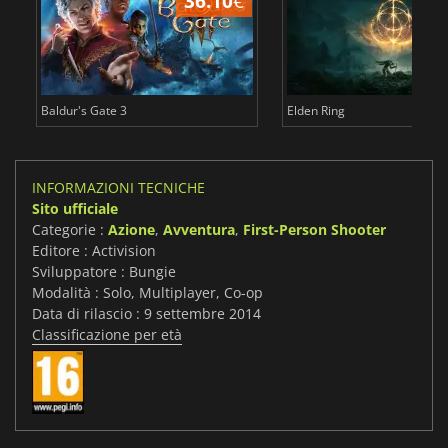
36.10
€
2
Baldur's Gate 3
Elden Ring
INFORMAZIONI TECNICHE
Sito ufficiale
Categorie :
Azione
,
Avventura
,
First-Person Shooter
Editore : Activision
Sviluppatore : Bungie
Modalità : Solo, Multiplayer, Co-op
Data di rilascio : 9 settembre 2014
Classificazione per età