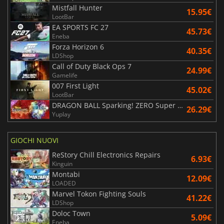
Mistfall Hunter
15.95€
LootBar
EA SPORTS FC 27
45.73€
Eneba
Forza Horizon 6
40.35€
LDShop
Call of Duty Black Ops 7
24.99€
Gamelife
007 First Light
45.02€
LootBar
DRAGON BALL Sparking! ZERO Super Limit Breaking NEO
26.29€
Yuplay
GIOCHI NUOVI
ReStory Chill Electronics Repairs
6.93€
Kinguin
Montabi
12.09€
LOADED
Marvel Tokon Fighting Souls
41.22€
LDShop
Doloc Town
5.09€
Eneba