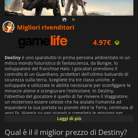
Migliori rivenditori
4.97
€
Destiny
è uno sparatutto in prima persona ambientato in un
mitico mondo futuristico di fantascienza, da Bungie, lo
sviluppatore del franchise Halo. I giocatori prendono il
controllo di un Guardiano, protettori dell'ultimo baluardo di
sicurezza sulla terra. Scegliete tra tre classi uniche, e
sviluppate e utilizzate le abilità necessarie per sconfiggere le
minacce aliene e scongiurare l'estinzione. In Destiny,
l'obiettivo del giocatore è quello di far rivivere il Viaggiatore,
un misterioso essere celeste che ha aiutato l'umanità ad
espandere la sua portata su pianeti oltre la Terra, centinaia di
anni fa. Viaggia su vari pianeti e completa le missioni per
progredire verso l'obiettivo previsto. Scegliete una delle tre
Leggi di più
classi uniche nel vostro viaggio attraverso la galassia in
Destiny. I cacciatori sono agili e feroci avversari in
Qual è il il miglior prezzo di Destiny?
combattimento. I Warlocks esercitano una vasta capacità