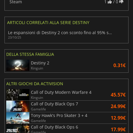
Steam
1
/ 0
ARTICOLI CORRELATI ALLA SERIE DESTINY
Le espansioni di Destiny 2 con sconto fino al 95% su Green Man Gaming
23/10/25
DELLA STESSA FAMIGLIA
Destiny 2
0.31€
Kinguin
ALTRI GIOCHI DA ACTIVISION
Call of Duty Modern Warfare 4
45.57€
Kinguin
Call of Duty Black Ops 7
24.99€
Gamelife
Tony Hawk's Pro Skater 3 + 4
12.99€
Gamelife
Call of Duty Black Ops 6
17.99€
Gamelife