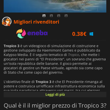
0.29
€
Migliori rivenditori
0.38
€
0.99
€
Tropico 3
è un videogioco di simulazione di costruzione e
gestione sviluppato da Haemimont Games e pubblicato da
Kalypso Media. È il seguito tematico di
Tropico
, che mette i
giocatori nei panni di "El Presidente", un sovrano che governa
un'isola repubblica delle banane. Il gioco permette ai
giocatori di gestire un Paese virtuale, agendo sia come capo
di Stato che come capo del governo.
L'obiettivo finale di
Tropico 3
è che El Presidente rimanga al
potere e costruisca un'efficace infrastruttura economica sulla
sua isola paradisiaca attraverso vari mezzi, tra cui elezioni
Leggi di più
legali ogni sei anni, voti truccati o il mantenimento del
controllo assoluto attraverso colpi di stato militari. I giocatori
Qual è il il miglior prezzo di Tropico 3?
possono scegliere tra venti diversi tipi di cittadini, come
contadini, lavoratori industriali e professionisti, che devono