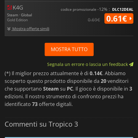
K4G
-12% :
codice promozionale
DLC12DEAL
Steam · Global
0.61€
0.69€
Gold Edition
Mostra offerte simili
MOSTRA TUTTO
Segnala un errore o lascia un feedback
(*) Il miglior prezzo attualmente è di
0.14€
. Abbiamo
scoperto questo prodotto disponibile da
20
venditori
che supportano
Steam
su
PC
. Il gioco è disponibile in
3
edizioni. Il nostro strumento di confronto prezzi ha
identificato
73
offerte digitali.
Commenti su Tropico 3