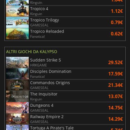
Kinguin
Tropico 4
1.12€
Kinguin
Tropico Trilogy
0.79€
GAMESEAL
Tropico Reloaded
0.62€
Fanatical
ALTRI GIOCHI DA KALYPSO
Sudden Strike 5
29.52€
HRKGAME
Disciples Domination
17.59€
Fanatical
Commandos Origins
21.34€
GAMESEAL
The Inquisitor
13.07€
Kinguin
Dungeons 4
14.75€
GAMESEAL
Railway Empire 2
14.29€
GAMESEAL
Tortuga A Pirate's Tale