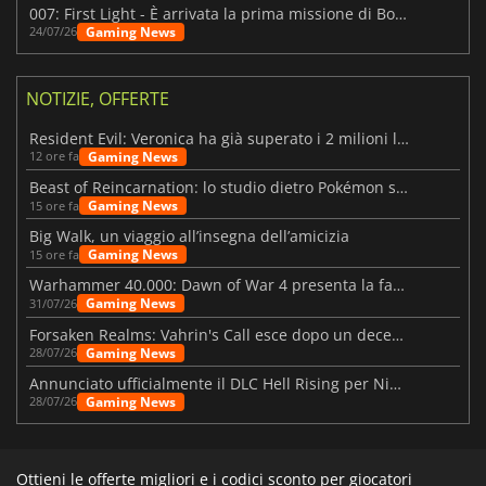
007: First Light - È arrivata la prima missione di Bond dopo il lancio
Gaming News
24/07/26
NOTIZIE, OFFERTE
Resident Evil: Veronica ha già superato i 2 milioni liste dei desideri
Gaming News
12 ore fa
Beast of Reincarnation: lo studio dietro Pokémon su una nuova strada
Gaming News
15 ore fa
Big Walk, un viaggio all’insegna dell’amicizia
Gaming News
15 ore fa
Warhammer 40.000: Dawn of War 4 presenta la fazione dei Necron
Gaming News
31/07/26
Forsaken Realms: Vahrin's Call esce dopo un decennio di sviluppo
Gaming News
28/07/26
Annunciato ufficialmente il DLC Hell Rising per Nioh 3
Gaming News
28/07/26
Ottieni le offerte migliori e i codici sconto per giocatori