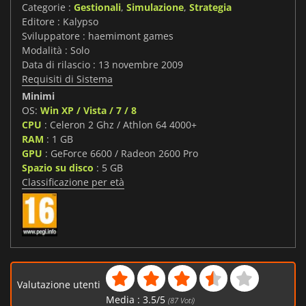
Categorie :
Gestionali
,
Simulazione
,
Strategia
Editore : Kalypso
Sviluppatore : haemimont games
Modalità : Solo
Data di rilascio : 13 novembre 2009
Requisiti di Sistema
Minimi
OS:
Win XP / Vista / 7 / 8
CPU
: Celeron 2 Ghz / Athlon 64 4000+
RAM
: 1 GB
GPU
: GeForce 6600 / Radeon 2600 Pro
Spazio su disco
: 5 GB
Classificazione per età
Valutazione utenti
Media :
3.5
/
5
(
87
Voti)