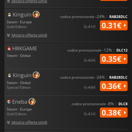
Mostra offerte simili
Kinguin
-24% :
codice promozionale
RAB28DLC
Steam · Europe
0.31€
0.41€
Gold Edition
Mostra offerte simili
HRKGAME
-12% :
codice promozionale
DLC12
Steam · Global
0.35€
0.40€
Kinguin
-24% :
codice promozionale
RAB28DLC
Steam · Global
0.36€
0.48€
Special Edition
Eneba
-8% :
codice promozionale
DLC8
Steam · Europe
0.38€
0.41€
Gold Edition
Mostra offerte simili