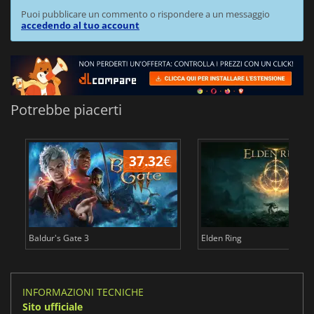
Puoi pubblicare un commento o rispondere a un messaggio
accedendo al tuo account
Potrebbe piacerti
37.32
€
2
Baldur's Gate 3
Elden Ring
INFORMAZIONI TECNICHE
Sito ufficiale