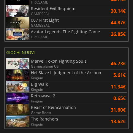
HRKGAME
Resident Evil Requiem
30.14€
GAMESEAL
007 First Light
44.87€
GAMESEAL
Avatar Legends The Fighting Game
26.85€
HRKGAME
GIOCHI NUOVI
Marvel Tokon Fighting Souls
46.73€
Gamesplanet US
HellSlave II Judgment of the Archon
5.61€
Kinguin
Big Walk
11.34€
Kinguin
Retrowave 2
0.65€
Kinguin
Beast of Reincarnation
31.60€
Game Boost
The Ranchers
13.62€
Kinguin