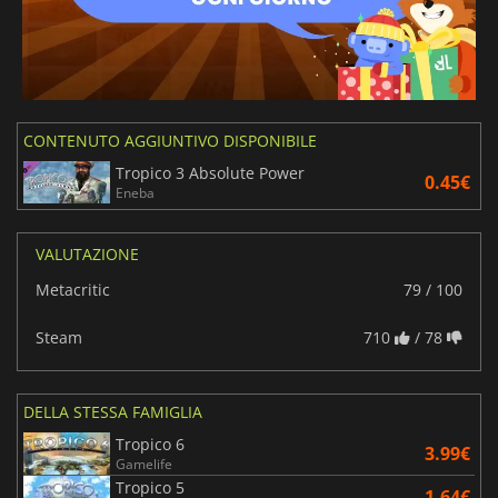
CONTENUTO AGGIUNTIVO DISPONIBILE
Tropico 3 Absolute Power
0.45€
Eneba
VALUTAZIONE
Metacritic
79 / 100
Steam
710
/ 78
DELLA STESSA FAMIGLIA
Tropico 6
3.99€
Gamelife
Tropico 5
1.64€