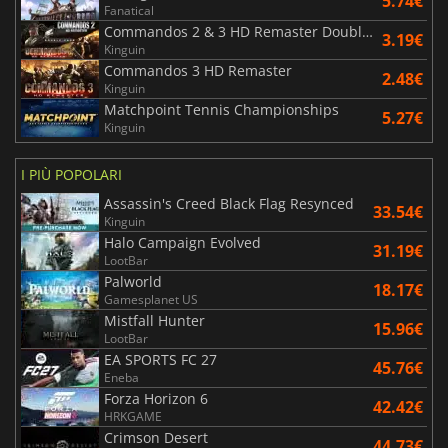
5.74€
Fanatical
Commandos 2 & 3 HD Remaster Double Pack
3.19€
Kinguin
Commandos 3 HD Remaster
2.48€
Kinguin
Matchpoint Tennis Championships
5.27€
Kinguin
I PIÙ POPOLARI
Assassin's Creed Black Flag Resynced
33.54€
Kinguin
Halo Campaign Evolved
31.19€
LootBar
Palworld
18.17€
Gamesplanet US
Mistfall Hunter
15.96€
LootBar
EA SPORTS FC 27
45.76€
Eneba
Forza Horizon 6
42.42€
HRKGAME
Crimson Desert
44.73€