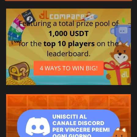
Featuring a total prize pool of
1,000 USDT
for the
top 10 players
on the
leaderboard.
4 WAYS TO WIN BIG!