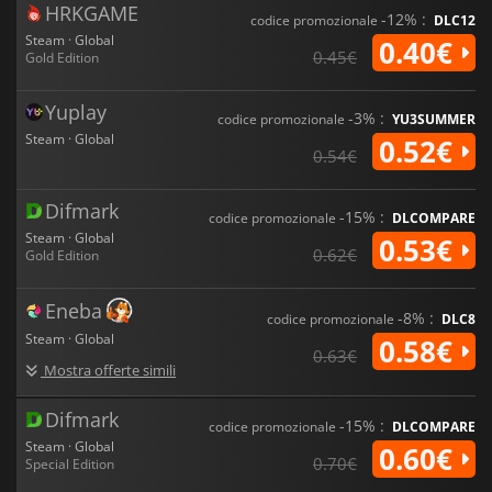
HRKGAME
-12% :
codice promozionale
DLC12
Steam · Global
0.40€
0.45€
Gold Edition
Yuplay
-3% :
codice promozionale
YU3SUMMER
Steam · Global
0.52€
0.54€
Difmark
-15% :
codice promozionale
DLCOMPARE
Steam · Global
0.53€
0.62€
Gold Edition
Eneba
-8% :
codice promozionale
DLC8
Steam · Global
0.58€
0.63€
Mostra offerte simili
Difmark
-15% :
codice promozionale
DLCOMPARE
Steam · Global
0.60€
0.70€
Special Edition