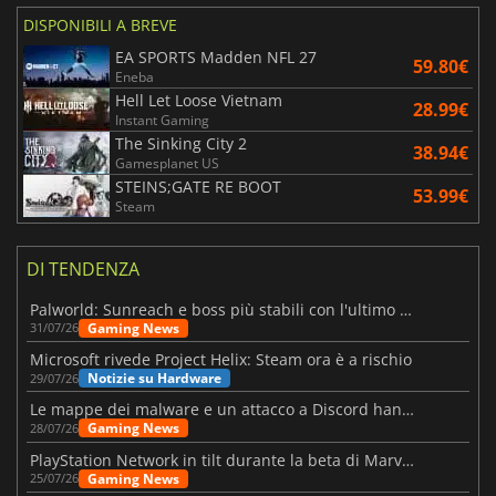
DISPONIBILI A BREVE
EA SPORTS Madden NFL 27
59.80€
Eneba
Hell Let Loose Vietnam
28.99€
Instant Gaming
The Sinking City 2
38.94€
Gamesplanet US
STEINS;GATE RE BOOT
53.99€
Steam
DI TENDENZA
Palworld: Sunreach e boss più stabili con l'ultimo update
Gaming News
31/07/26
Microsoft rivede Project Helix: Steam ora è a rischio
Notizie su Hardware
29/07/26
Le mappe dei malware e un attacco a Discord hanno colpito Meccha Chameleon
Gaming News
28/07/26
PlayStation Network in tilt durante la beta di Marvel Tōkon
Gaming News
25/07/26