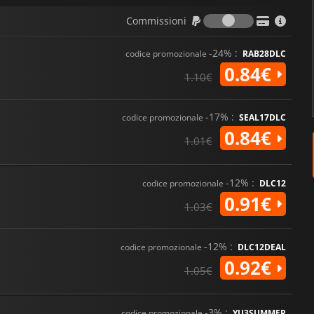
Commission
Commissioni
-24% :
codice promozionale
RAB28DLC
0.84€
1.10€
-17% :
codice promozionale
SEAL17DLC
0.84€
1.01€
-12% :
codice promozionale
DLC12
0.91€
1.03€
-12% :
codice promozionale
DLC12DEAL
0.92€
1.05€
-3% :
codice promozionale
YU3SUMMER