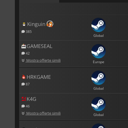
Kinguin
385
Global
GAMESEAL
42
Mostra offerte simili
Europe
HRKGAME
87
Global
K4G
46
Mostra offerte simili
Global