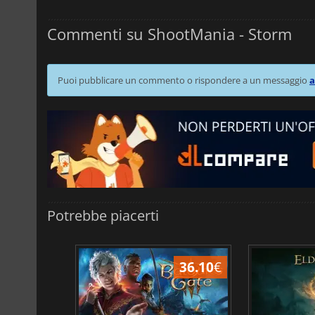
Commenti su ShootMania - Storm
Puoi pubblicare un commento o rispondere a un messaggio
a
Potrebbe piacerti
45.02
€
36.10
€