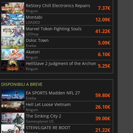
ReStory Chill Electronics Repairs
7.37€
Kinguin
War WARHAMMER 3
Lies Of P
Montabi
12.09€
LOADED
Marvel Tokon Fighting Souls
41.22€
LDShop
Doloc Town
5.09€
Eneba
Akatori
6.10€
Kinguin
HellSlave 2 Judgment of the Archon
5.25€
Kinguin
DISPONIBILI A BREVE
EA SPORTS Madden NFL 27
59.80€
Eneba
Hell Let Loose Vietnam
26.10€
Kinguin
The Sinking City 2
39.00€
Gamesplanet US
STEINS;GATE RE BOOT
21.22€
Kinguin