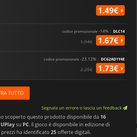
1.49€
-14% :
codice promozionale
DLC14
1.67€
1.94€
-23.12% :
codice promozionale
DCG2AD1Y4E
1.73€
2.25€
RA TUTTO
Segnala un errore o lascia un feedback
mo scoperto questo prodotto disponibile da
16
 UPlay
su
PC
. Il gioco è disponibile in edizione di
 prezzi ha identificato
25
offerte digitali.