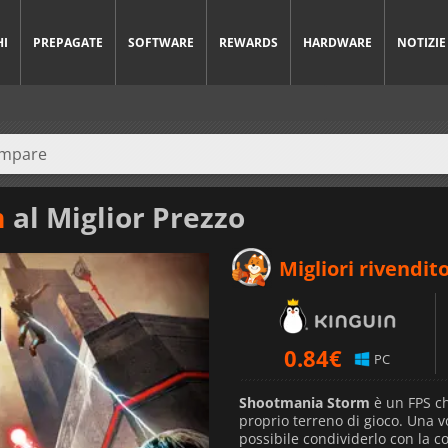
HI
PREPAGATE
SOFTWARE
REWARDS
HARDWARE
NOTIZIE
m
al Miglior Prezzo
Migliori rivendito
0.84
€
PC
Shootmania Storm
è un FPS che
proprio terreno di gioco. Una v
possibile condividerlo con la 