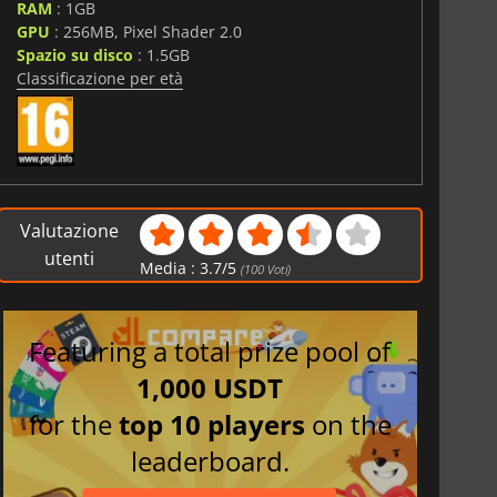
RAM
: 1GB
i
GPU
: 256MB, Pixel Shader 2.0
Spazio su disco
: 1.5GB
Classificazione per età
Valutazione
utenti
Media :
3.7
/
5
(
100
Voti)
Featuring a total prize pool of
1,000 USDT
for the
top 10 players
on the
leaderboard.