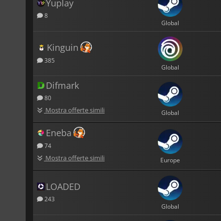
Yuplay
8
Global
Kinguin
385
Global
Difmark
80
Mostra offerte simili
Global
Eneba
74
Mostra offerte simili
Europe
LOADED
243
Global