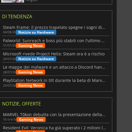
DI TENDENZA
Steam Frame: il prezzo trapelato spegne i sogni di un VR economico
Notizie su Hardware
04/08/26
Palworld: Sunreach e boss più stabili con l'ultimo update
Gaming News
31/07/26
Microsoft rivede Project Helix: Steam ora è a rischio
Notizie su Hardware
29/07/26
Le mappe dei malware e un attacco a Discord hanno colpito Meccha Chameleon
Gaming News
28/07/26
PlayStation Network in tilt durante la beta di Marvel Tōkon
Gaming News
25/07/26
NOTIZIE, OFFERTE
MARVEL Tōkon debutta con la presentazione della roadmap per il primo anno
Gaming News
16 ore fa
Resident Evil: Veronica ha già superato i 2 milioni liste dei desideri