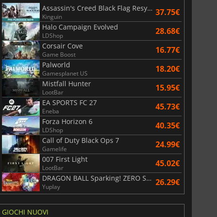
Assassin's Creed Black Flag Resynced
37.75€
Kinguin
Halo Campaign Evolved
28.68€
LDShop
Corsair Cove
16.77€
Game Boost
Palworld
18.20€
Gamesplanet US
Mistfall Hunter
15.95€
LootBar
EA SPORTS FC 27
45.73€
Eneba
Forza Horizon 6
40.35€
LDShop
Call of Duty Black Ops 7
24.99€
Gamelife
007 First Light
45.02€
LootBar
DRAGON BALL Sparking! ZERO Super Limit Breaking NEO
26.29€
6.75
€
15.48
€
Yuplay
GIOCHI NUOVI