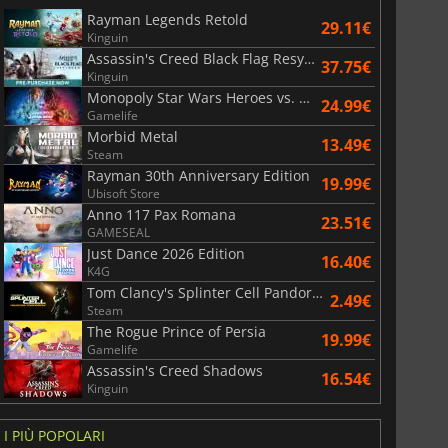
Rayman Legends Retold
29.11€
Kinguin
Assassin's Creed Black Flag Resynced
37.75€
Kinguin
Monopoly Star Wars Heroes vs. Villains
24.99€
Gamelife
Morbid Metal
13.49€
Steam
Rayman 30th Anniversary Edition
19.99€
Ubisoft Store
Anno 117 Pax Romana
23.51€
GAMESEAL
Just Dance 2026 Edition
16.40€
K4G
Tom Clancy's Splinter Cell Pandora Tomorrow
2.49€
Steam
The Rogue Prince of Persia
19.99€
Gamelife
Assassin's Creed Shadows
16.54€
Kinguin
I PIÙ POPOLARI