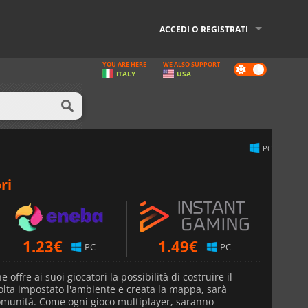
ACCEDI O REGISTRATI
YOU ARE HERE
WE ALSO SUPPORT
Dark
ITALY
USA
mode
PC
ri
1.23
€
1.49
€
PC
PC
 offre ai suoi giocatori la possibilità di costruire il
olta impostato l'ambiente e creata la mappa, sarà
comunità. Come ogni gioco multiplayer, saranno