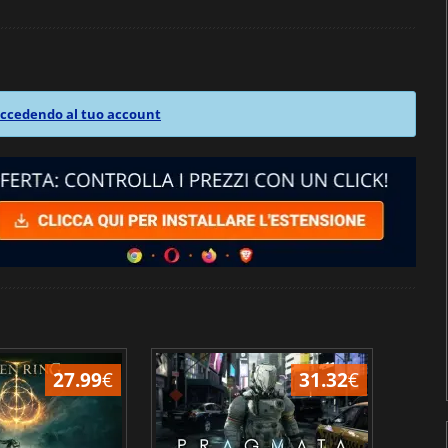
ccedendo al tuo account
27.99
€
31.32
€