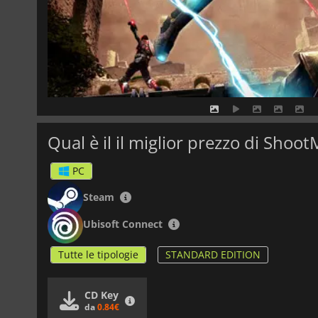
Qual è il il miglior prezzo di Shoo
PC
Steam
Ubisoft Connect
Tutte le tipologie
STANDARD EDITION
CD Key
da
0.84€