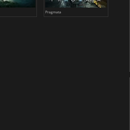
Pragmata
Total 