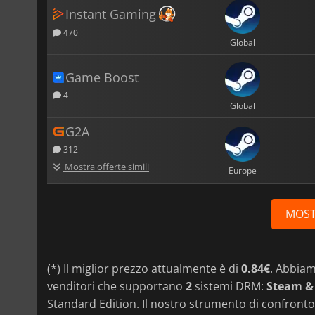
Instant Gaming
470
Global
Game Boost
4
Global
G2A
312
Mostra offerte simili
Europe
MOST
(*) Il miglior prezzo attualmente è di
0.84€
. Abbia
venditori che supportano
2
sistemi DRM:
Steam &
Standard Edition. Il nostro strumento di confronto