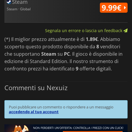
Steam
9.99€
Steam · Global
Segnala un errore o lascia un feedback
(*) Il miglior prezzo attualmente è di
1.89€
. Abbiamo
scoperto questo prodotto disponibile da
8
venditori
che supportano
Steam
su
PC
. Il gioco è disponibile in
edizione di Standard Edition. Il nostro strumento di
confronto prezzi ha identificato
9
offerte digitali.
Commenti su Nexuiz
Puoi pubblicare un commento o rispondere a un messaggio
accedendo al tuo account