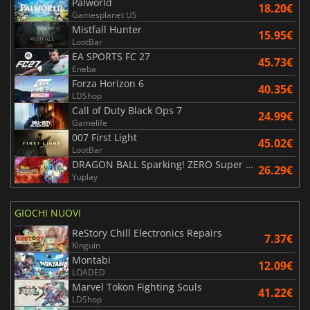
Palworld
18.20€
Gamesplanet US
Mistfall Hunter
15.95€
LootBar
EA SPORTS FC 27
45.73€
Eneba
Forza Horizon 6
40.35€
LDShop
Call of Duty Black Ops 7
24.99€
Gamelife
007 First Light
45.02€
LootBar
DRAGON BALL Sparking! ZERO Super Limit Breaking NEO
26.29€
Yuplay
GIOCHI NUOVI
ReStory Chill Electronics Repairs
7.37€
Kinguin
Montabi
12.09€
LOADED
Marvel Tokon Fighting Souls
41.22€
LDShop