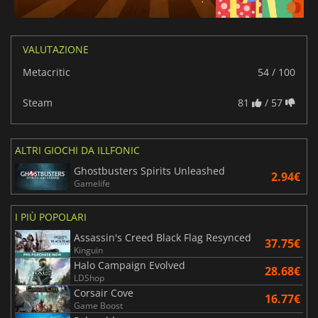
VALUTAZIONE
Metacritic
54 / 100
Steam
81
/ 57
ALTRI GIOCHI DA ILLFONIC
Ghostbusters Spirits Unleashed
2.94€
Gamelife
I PIÙ POPOLARI
Assassin's Creed Black Flag Resynced
37.75€
Kinguin
Halo Campaign Evolved
28.68€
LDShop
Corsair Cove
16.77€
Game Boost