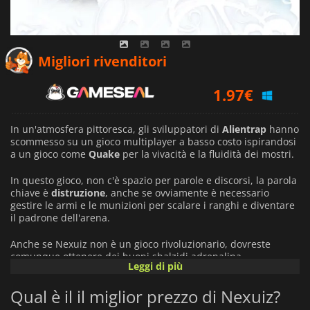
1.89
€
Migliori rivenditori
1.97
€
2.23
€
In un'atmosfera pittoresca, gli sviluppatori di
Alientrap
hanno
scommesso su un gioco multiplayer a basso costo ispirandosi
a un gioco come
Quake
per la vivacità e la fluidità dei mostri.
In questo gioco, non c'è spazio per parole e discorsi, la parola
chiave è
distruzione
, anche se ovviamente è necessario
gestire le armi e le munizioni per scalare i ranghi e diventare
il padrone dell'arena.
Anche se Nexuiz non è un gioco rivoluzionario, dovreste
comunque ottenere dei buoni sbalzidi adrenalina.
Leggi di più
Qual è il il miglior prezzo di Nexuiz?