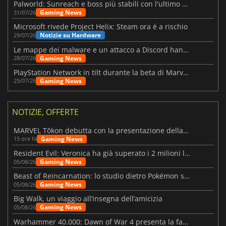
Palworld: Sunreach e boss più stabili con l'ultimo update
Gaming News
31/07/26
Microsoft rivede Project Helix: Steam ora è a rischio
Notizie su Hardware
29/07/26
Le mappe dei malware e un attacco a Discord hanno colpito Meccha Chameleon
Gaming News
28/07/26
PlayStation Network in tilt durante la beta di Marvel Tōkon
Gaming News
25/07/26
NOTIZIE, OFFERTE
MARVEL Tōkon debutta con la presentazione della roadmap per il primo anno
Gaming News
15 ore fa
Resident Evil: Veronica ha già superato i 2 milioni liste dei desideri
Gaming News
05/08/26
Beast of Reincarnation: lo studio dietro Pokémon su una nuova strada
Gaming News
05/08/26
Big Walk, un viaggio all’insegna dell’amicizia
Gaming News
05/08/26
Warhammer 40.000: Dawn of War 4 presenta la fazione dei Necron