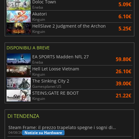
Doloc Town
5.09€
Eneba
Akatori
6.10€
Kinguin
HellSlave 2 Judgment of the Archon
5.25€
Kinguin
DISPONIBILI A BREVE
EA SPORTS Madden NFL 27
59.80€
Eneba
Hell Let Loose Vietnam
26.10€
Kinguin
The Sinking City 2
39.00€
Gamesplanet US
STEINS;GATE RE BOOT
21.22€
Kinguin
DI TENDENZA
Steam Frame: il prezzo trapelato spegne i sogni di un VR economico
Notizie su Hardware
04/08/26