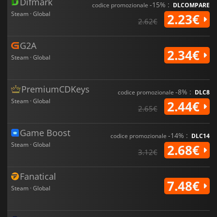
Difmark
-15% :
codice promozionale
DLCOMPARE
Steam · Global
2.23€
2.62€
G2A
2.34€
Steam · Global
PremiumCDKeys
-8% :
codice promozionale
DLC8
Steam · Global
2.44€
2.65€
Game Boost
-14% :
codice promozionale
DLC14
Steam · Global
2.68€
3.12€
Fanatical
7.48€
Steam · Global