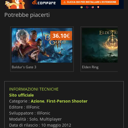
Potrebbe piacerti
36.10
€
2
Baldur's Gate 3
Elden Ring
INFORMAZIONI TECNICHE
Sito ufficiale
Categorie :
Azione
,
First-Person Shooter
Editore : IllFonic
Sviluppatore : IllFonic
Modalità : Solo, Multiplayer
Data di rilascio : 10 maggio 2012