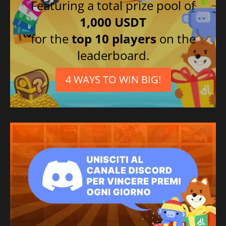
Featuring a total prize pool of
1,000 USDT
for the
top 10 players
on the
leaderboard.
4 WAYS TO WIN BIG!