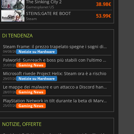
The Sinking City 2
38.98€
Gamesplanet US
STEINS;GATE RE BOOT
53.99€
Steam
DI TENDENZA
Steam Frame: il prezzo trapelato spegne i sogni di un VR economico
Notizie su Hardware
04/08/26
Palworld: Sunreach e boss più stabili con l'ultimo update
Gaming News
31/07/26
Microsoft rivede Project Helix: Steam ora è a rischio
Notizie su Hardware
29/07/26
Le mappe dei malware e un attacco a Discord hanno colpito Meccha Chameleon
Gaming News
28/07/26
PlayStation Network in tilt durante la beta di Marvel Tōkon
Gaming News
25/07/26
NOTIZIE, OFFERTE