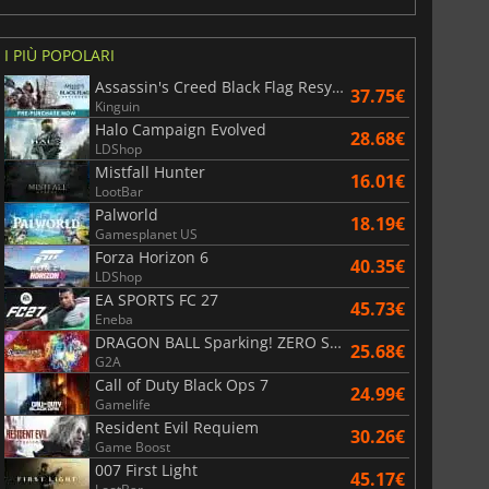
I PIÙ POPOLARI
Assassin's Creed Black Flag Resynced
37.75€
Kinguin
Halo Campaign Evolved
28.68€
LDShop
Mistfall Hunter
16.01€
LootBar
Palworld
18.19€
Gamesplanet US
Forza Horizon 6
40.35€
LDShop
EA SPORTS FC 27
45.73€
Eneba
DRAGON BALL Sparking! ZERO Super Limit Breaking NEO
25.68€
G2A
Call of Duty Black Ops 7
24.99€
Gamelife
Resident Evil Requiem
30.26€
Game Boost
007 First Light
45.17€