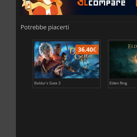
Potrebbe piacerti
45.17
€
36.40
€
Baldur's Gate 3
Elden Ring