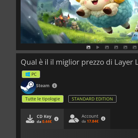
Qual è il il miglior prezzo di Layer
PC
Steam
Tutte le tipologie
STANDARD EDITION
Account
CD Key
da
17.84€
da
0.44€