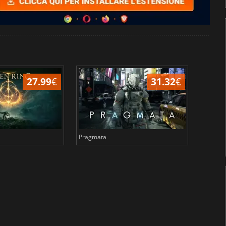
27.99
€
31.32
€
Pragmata
Total 