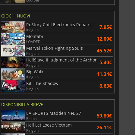
LootBar
GIOCHI NUOVI
ReStory Chill Electronics Repairs
7.95€
Kinguin
Montabi
12.09€
LOADED
6.77
€
15.48
€
Marvel Tokon Fighting Souls
45.52€
Kinguin
HellSlave II Judgment of the Archon
5.40€
Kinguin
Big Walk
11.34€
Kinguin
War WARHAMMER 3
Lies Of P
Kill The Shadow
6.63€
Kinguin
DISPONIBILI A BREVE
EA SPORTS Madden NFL 27
59.80€
Eneba
Hell Let Loose Vietnam
26.11€
Kinguin