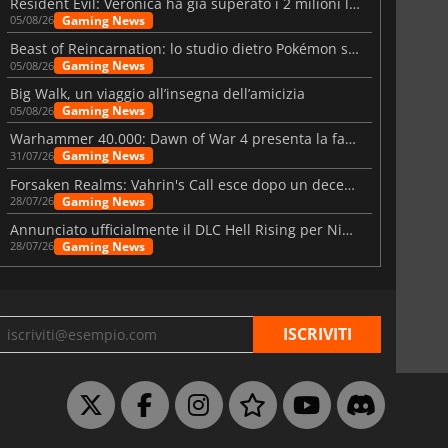
Resident Evil: Veronica ha già superato i 2 milioni liste dei desideri
Gaming News
05/08/26
Beast of Reincarnation: lo studio dietro Pokémon su una nuova strada
Gaming News
05/08/26
Big Walk, un viaggio all’insegna dell’amicizia
Gaming News
05/08/26
Warhammer 40.000: Dawn of War 4 presenta la fazione dei Necron
Gaming News
31/07/26
Forsaken Realms: Vahrin's Call esce dopo un decennio di sviluppo
Gaming News
28/07/26
Annunciato ufficialmente il DLC Hell Rising per Nioh 3
Gaming News
28/07/26