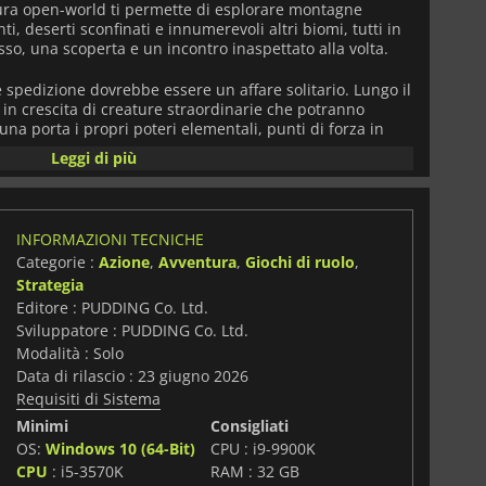
ura open-world ti permette di esplorare montagne
i, deserti sconfinati e innumerevoli altri biomi, tutti in
sso, una scoperta e un incontro inaspettato alla volta.
pedizione dovrebbe essere un affare solitario. Lungo il
t in crescita di creature straordinarie che potranno
na porta i propri poteri elementali, punti di forza in
'avventura, aiutandoti a raccogliere risorse, difenderti
Leggi di più
sfide che sarebbero impossibili da sole. Sono una parte
sopravvivenza.
ia la vera creatività. Raccogli materiali dal mondo che ti
INFORMAZIONI TECNICHE
zzature utili e costruisci una base fiorente da zero.
Categorie :
Azione
,
Avventura
,
Giochi di ruolo
,
ri, depositi, difese e tutto ciò di cui il tuo insediamento
Strategia
 avventurarti di nuovo nella natura selvaggia alla ricerca
.
Editore : PUDDING Co. Ltd.
Sviluppatore : PUDDING Co. Ltd.
nta strano. Antichi portali conducono a regioni
Modalità : Solo
e, mostri pericolosi e boss imponenti desiderosi di
Data di rilascio : 23 giugno 2026
tà. Ogni bioma offre nuove opportunità, sorprese e
Requisiti di Sistema
si oltre l'orizzonte, sia che tu stia dando la caccia a
a semplicemente curioso di sapere cosa si nasconde oltre
Minimi
Consigliati
OS:
Windows 10 (64-Bit)
CPU : i9-9900K
i
CPU
: i5-3570K
RAM : 32 GB