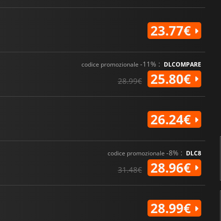
23.77€
-11% :
codice promozionale
DLCOMPARE
25.80€
28.99€
26.24€
-8% :
codice promozionale
DLC8
28.96€
31.48€
28.99€