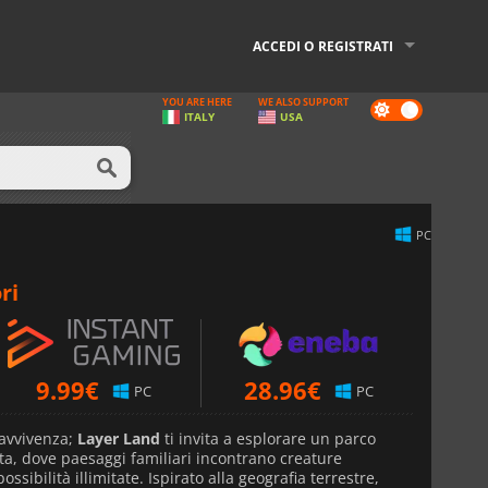
ACCEDI O REGISTRATI
YOU ARE HERE
WE ALSO SUPPORT
Dark
ITALY
USA
mode
PC
ri
9.99
€
28.96
€
PC
PC
ravvivenza;
Layer Land
ti invita a esplorare un parco
a, dove paesaggi familiari incontrano creature
ossibilità illimitate. Ispirato alla geografia terrestre,