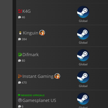
K4G
46
Global
Kinguin
384
Global
Difmark
80
Global
Instant Gaming
470
Global
NEGOZIO UFFICIALE
Gamesplanet US
6
Global