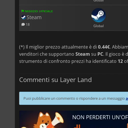
Global
NEGOZIO UFFICIALE
Steam
18
Global
(*) Il miglior prezzo attualmente è di
0.44€
. Abbia
venditori che supportano
Steam
su
PC
. Il gioco è
strumento di confronto prezzi ha identificato
12
of
Commenti su Layer Land
Puoi pubblicare un commento o rispondere a un messaggio
a