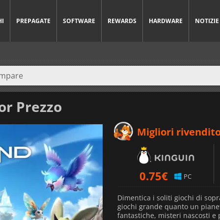
HI
PREPAGATE
SOFTWARE
REWARDS
HARDWARE
NOTIZIE
or Prezzo
Migliori rivendito
0.75
€
PC
Dimentica i soliti giochi di sop
giochi grande quanto un pianet
fantastiche, misteri nascosti e p