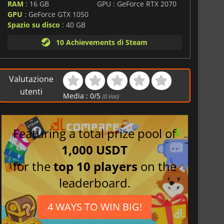
world, raccolta di creature, meccaniche di
RAM
: 16 GB
GPU : GeForce RTX 2070
andbox,
Layer Land
crea un'avventura in cui la curiosità è
GPU
: GeForce GTX 1050
Spazio su disco
: 40 GB
10 Achievements di Steam
Valutazione
utenti
Media :
0
/
5
(
0
Voti)
Featuring a total prize pool of
1,000 USDT
for the
top 10 players
on the
leaderboard.
4 WAYS TO WIN BIG!