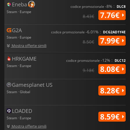
Eneba
-8% :
codice promozionale
DLC8
Steam · Europe
7.76€
8.43€
G2A
-6.01% :
codice promozionale
DCG2AD1Y4E
Steam · Europe
7.99€
8.50€
Mostra offerte simili
HRKGAME
-12% :
codice promozionale
DLC12
Steam · Europe
8.08€
9.18€
Gamesplanet US
8.28€
Steam · Global
LOADED
8.59€
Steam · Europe
Mostra offerte simili