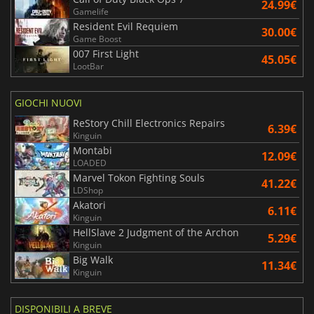
24.99€
Gamelife
Resident Evil Requiem
30.00€
Game Boost
007 First Light
45.05€
LootBar
GIOCHI NUOVI
ReStory Chill Electronics Repairs
6.39€
Kinguin
Montabi
12.09€
LOADED
Marvel Tokon Fighting Souls
41.22€
LDShop
Akatori
6.11€
Kinguin
HellSlave 2 Judgment of the Archon
5.29€
Kinguin
Big Walk
11.34€
Kinguin
DISPONIBILI A BREVE