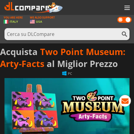
YOU ARE HERE
WE ALSO SUPPORT
Dark
GIOCHI
ITALY
USA
mode
PREPAGATE
SOFTWARE
Acquista
Two Point Museum:
REWARDS
Arty-Facts
al Miglior Prezzo
HARDWARE
PC
NOTIZIE
ACCEDI O REGISTRATI