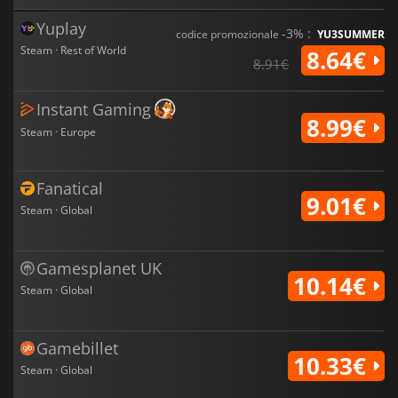
Yuplay
-3% :
codice promozionale
YU3SUMMER
Steam · Rest of World
8.64€
8.91€
Instant Gaming
8.99€
Steam · Europe
Fanatical
9.01€
Steam · Global
Gamesplanet UK
10.14€
Steam · Global
Gamebillet
10.33€
Steam · Global