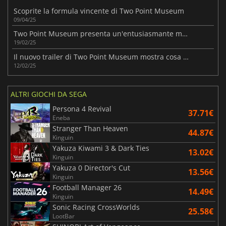
Scoprite la formula vincente di Two Point Museum
09/04/25
Two Point Museum presenta un'entusiasmante meccanica di gestione
19/02/25
Il nuovo trailer di Two Point Museum mostra cosa significa gestire un museo
12/02/25
ALTRI GIOCHI DA SEGA
Persona 4 Revival
37.71€
Eneba
Stranger Than Heaven
44.87€
Kinguin
Yakuza Kiwami 3 & Dark Ties
13.02€
Kinguin
Yakuza 0 Director's Cut
13.56€
Kinguin
Football Manager 26
14.49€
Kinguin
Sonic Racing CrossWorlds
25.58€
LootBar