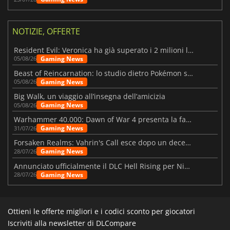
NOTIZIE, OFFERTE
Resident Evil: Veronica ha già superato i 2 milioni liste dei desideri
Gaming News
05/08/26
Beast of Reincarnation: lo studio dietro Pokémon su una nuova strada
Gaming News
05/08/26
Big Walk, un viaggio all’insegna dell’amicizia
Gaming News
05/08/26
Warhammer 40.000: Dawn of War 4 presenta la fazione dei Necron
Gaming News
31/07/26
Forsaken Realms: Vahrin's Call esce dopo un decennio di sviluppo
Gaming News
28/07/26
Annunciato ufficialmente il DLC Hell Rising per Nioh 3
Gaming News
28/07/26
Ottieni le offerte migliori e i codici sconto per giocatori
Iscriviti alla newsletter di DLCompare