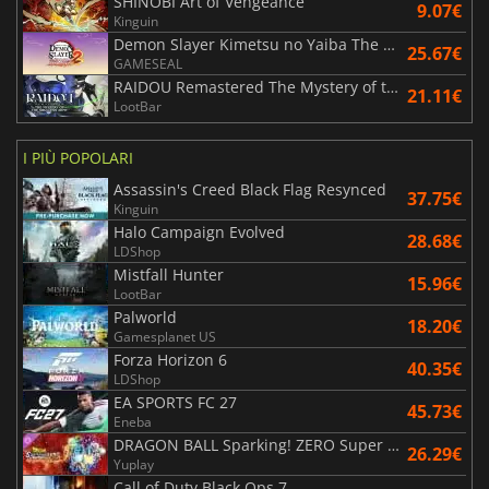
SHINOBI Art of Vengeance
9.07€
Kinguin
Demon Slayer Kimetsu no Yaiba The Hinokami Chronicles 2
25.67€
GAMESEAL
RAIDOU Remastered The Mystery of the Soulless Army
21.11€
LootBar
I PIÙ POPOLARI
Assassin's Creed Black Flag Resynced
37.75€
Kinguin
Halo Campaign Evolved
28.68€
LDShop
Mistfall Hunter
15.96€
LootBar
Palworld
18.20€
Gamesplanet US
Forza Horizon 6
40.35€
LDShop
EA SPORTS FC 27
45.73€
Eneba
DRAGON BALL Sparking! ZERO Super Limit Breaking NEO
26.29€
Yuplay
Call of Duty Black Ops 7