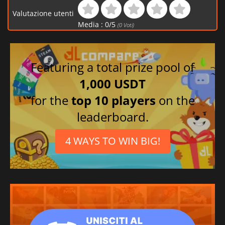
Valutazione utenti
Media :
0
/
5
(
0
Voti)
Featuring a total prize pool of
1,000 USDT
for the
top 10 players
on the
leaderboard.
4 WAYS TO WIN BIG!