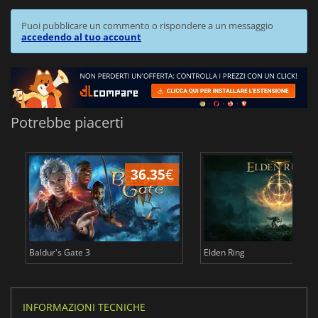
Puoi pubblicare un commento o rispondere a un messaggio
accedendo al tuo account
Potrebbe piacerti
36.35
€
2
Baldur's Gate 3
Elden Ring
INFORMAZIONI TECNICHE