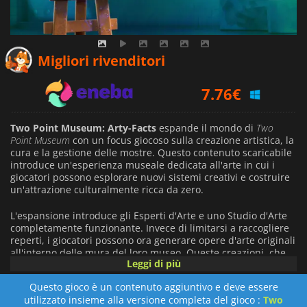
7.38
€
Migliori rivenditori
7.76
€
8.99
€
Two Point Museum: Arty-Facts
espande il mondo di
Two
Point Museum
con un focus giocoso sulla creazione artistica, la
cura e la gestione delle mostre. Questo contenuto scaricabile
introduce un'esperienza museale dedicata all'arte in cui i
giocatori possono esplorare nuovi sistemi creativi e costruire
un'attrazione culturalmente ricca da zero.
L'espansione introduce gli Esperti d'Arte e uno Studio d'Arte
completamente funzionante. Invece di limitarsi a raccogliere
reperti, i giocatori possono ora generare opere d'arte originali
all'interno delle mura del loro museo. Queste creazioni, che
Leggi di più
spaziano dalle sculture ai dipinti, sono influenzate dalle
scelte di gioco e sono progettate per suscitare varie reazioni
Questo gioco è un contenuto aggiuntivo e deve essere
emotive nei visitatori, rendendo la gestione del museo più
utilizzato insieme alla versione completa del gioco :
Two
dinamica e interattiva.