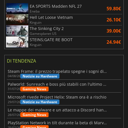
EA SPORTS Madden NFL 27
59.80€
Eneba
Hell Let Loose Vietnam
26.10€
Kinguin
The Sinking City 2
39.00€
Gamesplanet US
STEINS;GATE RE BOOT
24.94€
Kinguin
DI TENDENZA
Steam Frame: il prezzo trapelato spegne i sogni di un VR economico
Notizie su Hardware
04/08/26
Palworld: Sunreach e boss più stabili con l'ultimo update
Gaming News
31/07/26
Microsoft rivede Project Helix: Steam ora è a rischio
Notizie su Hardware
29/07/26
Le mappe dei malware e un attacco a Discord hanno colpito Meccha Chameleon
Gaming News
28/07/26
PlayStation Network in tilt durante la beta di Marvel Tōkon
Gaming News
25/07/26