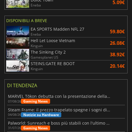
5.09€
Eneba
DISPONIBILI A BREVE
EA SPORTS Madden NFL 27
59.80€
Eneba
Hell Let Loose Vietnam
26.08€
Kinguin
The Sinking City 2
38.92€
Gamesplanet US
STEINS;GATE RE BOOT
20.14€
Kinguin
DI TENDENZA
MARVEL Tōkon debutta con la presentazione della roadmap per il primo anno
Gaming News
07/08/26
Steam Frame: il prezzo trapelato spegne i sogni di un VR economico
Notizie su Hardware
04/08/26
Palworld: Sunreach e boss più stabili con l'ultimo update
Gaming News
31/07/26