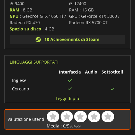
i5-9400
i5-12400
RAM
: 8 GB
RAM : 16 GB
GPU
: GeForce GTX 1050 Ti /
GPU : GeForce RTX 3060 /
Radeon RX 470
Radeon RX 5700 XT
Spazio su disco
: 4 GB
18 Achievements di Steam
LINGUAGGI SUPPORTATI
Interfaccia
Audio
Sottotitoli
Inglese
Coreano
Portoghese
Leggi di più
brasiliano
Spagnolo
Valutazione utenti
Tedesco
Media :
0
/
5
(
0
Voti)
Ucraino