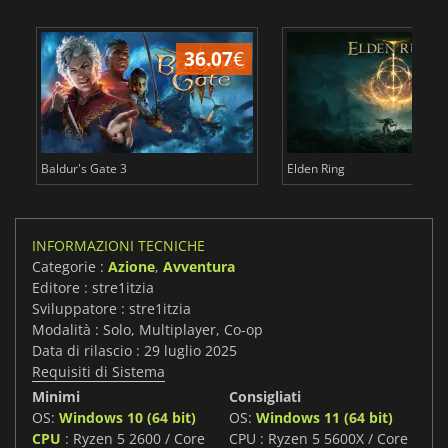
36.07
€
2
Baldur's Gate 3
Elden Ring
INFORMAZIONI TECNICHE
Categorie :
Azione
,
Avventura
Editore : stre1itzia
Sviluppatore : stre1itzia
Modalità : Solo, Multiplayer, Co-op
Data di rilascio : 29 luglio 2025
Requisiti di Sistema
Minimi
Consigliati
OS:
Windows 10 (64 bit)
OS:
Windows 11 (64 bit)
CPU
: Ryzen 5 2600 / Core
CPU : Ryzen 5 5600X / Core