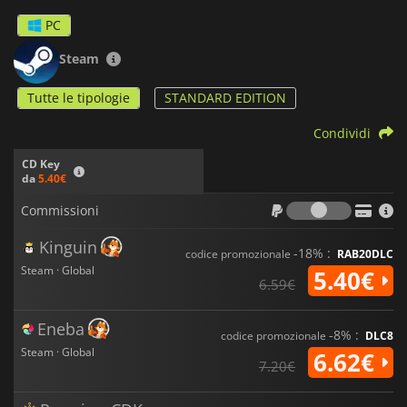
PC
Steam
Tutte le tipologie
STANDARD EDITION
Condividi
CD Key
da
5.40€
Commiss
Commissioni
Kinguin
-18% :
codice promozionale
RAB20DLC
Steam · Global
5.40€
6.59€
Eneba
-8% :
codice promozionale
DLC8
Steam · Global
6.62€
7.20€