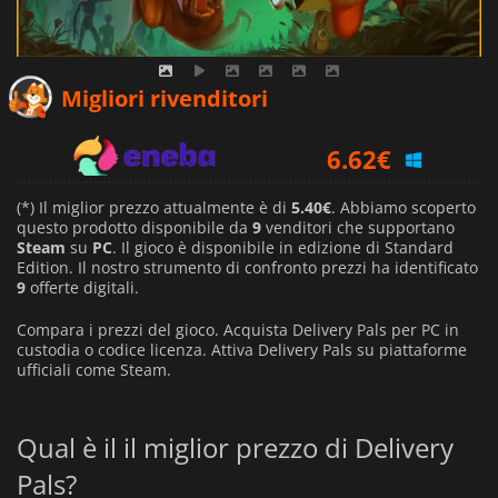
5.40
€
Migliori rivenditori
6.62
€
6.94
€
(*) Il miglior prezzo attualmente è di
5.40€
. Abbiamo scoperto
questo prodotto disponibile da
9
venditori che supportano
Steam
su
PC
. Il gioco è disponibile in edizione di Standard
Edition. Il nostro strumento di confronto prezzi ha identificato
9
offerte digitali.
Compara i prezzi del gioco. Acquista Delivery Pals per PC in
custodia o codice licenza. Attiva Delivery Pals su piattaforme
ufficiali come Steam.
Qual è il il miglior prezzo di Delivery
Pals?