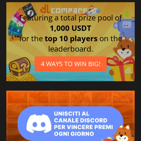
Giapponese
Cinese semplificato
Featuring a total prize pool of
Russo
1,000 USDT
for the
top 10 players
on the
leaderboard.
4 WAYS TO WIN BIG!