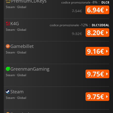
PremiumCDKeys
-8% :
codice promozionale
DLC8
Steam · Global
6.94€
7.54€
K4G
-12% :
codice promozionale
DLC12DEAL
Steam · Global
8.20€
9.32€
Gamebillet
9.16€
Steam · Global
GreenmanGaming
9.75€
Steam · Global
Steam
9.75€
Steam · Global