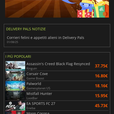
DELIVERY PALS NOTIZIE
Corrieri felini e appetiti alieni in Delivery Pals
01/08/25
I PIÙ POPOLARI
Assassin's Creed Black Flag Resynced
37.75€
Kinguin
Corsair Cove
16.80€
Game Boost
Palworld
18.16€
Gamesplanet US
Mistfall Hunter
15.95€
LootBar
EA SPORTS FC 27
45.73€
Eneba
Moon Corona