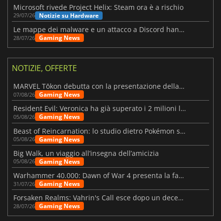
Microsoft rivede Project Helix: Steam ora è a rischio
Notizie su Hardware
29/07/26
Le mappe dei malware e un attacco a Discord hanno colpito Meccha Chameleon
Gaming News
28/07/26
NOTIZIE, OFFERTE
MARVEL Tōkon debutta con la presentazione della roadmap per il primo anno
Gaming News
07/08/26
Resident Evil: Veronica ha già superato i 2 milioni liste dei desideri
Gaming News
05/08/26
Beast of Reincarnation: lo studio dietro Pokémon su una nuova strada
Gaming News
05/08/26
Big Walk, un viaggio all’insegna dell’amicizia
Gaming News
05/08/26
Warhammer 40.000: Dawn of War 4 presenta la fazione dei Necron
Gaming News
31/07/26
Forsaken Realms: Vahrin's Call esce dopo un decennio di sviluppo
Gaming News
28/07/26