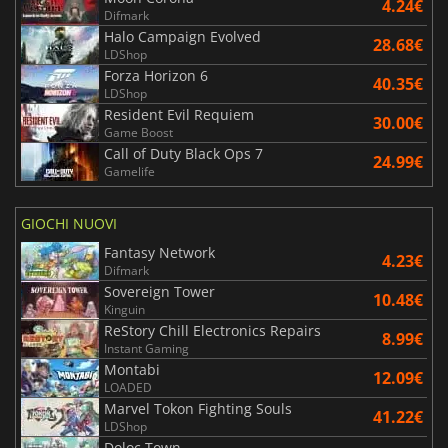
4.24€
Difmark
Halo Campaign Evolved
28.68€
LDShop
Forza Horizon 6
40.35€
LDShop
Resident Evil Requiem
30.00€
Game Boost
Call of Duty Black Ops 7
24.99€
Gamelife
GIOCHI NUOVI
Fantasy Network
4.23€
Difmark
Sovereign Tower
10.48€
Kinguin
ReStory Chill Electronics Repairs
8.99€
Instant Gaming
Montabi
12.09€
LOADED
Marvel Tokon Fighting Souls
41.22€
LDShop
Doloc Town