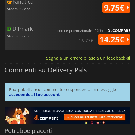
Fanatical
9.75€
Steam · Global
Difmark
-15% :
codice promozionale
DLCOMPARE
Steam · Global
14.25€
16.77€
Segnala un errore o lascia un feedback
Commenti su Delivery Pals
Puoi pubblicare un commento o rispondere a un messaggio
accedendo al tuo account
Potrebbe piacerti