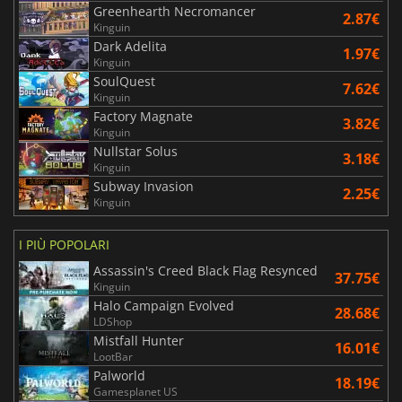
Greenhearth Necromancer
2.87€
Kinguin
Dark Adelita
1.97€
Kinguin
SoulQuest
7.62€
Kinguin
Factory Magnate
3.82€
Kinguin
Nullstar Solus
3.18€
Kinguin
Subway Invasion
2.25€
Kinguin
I PIÙ POPOLARI
Assassin's Creed Black Flag Resynced
37.75€
Kinguin
Halo Campaign Evolved
28.68€
LDShop
Mistfall Hunter
16.01€
LootBar
Palworld
18.19€
Gamesplanet US