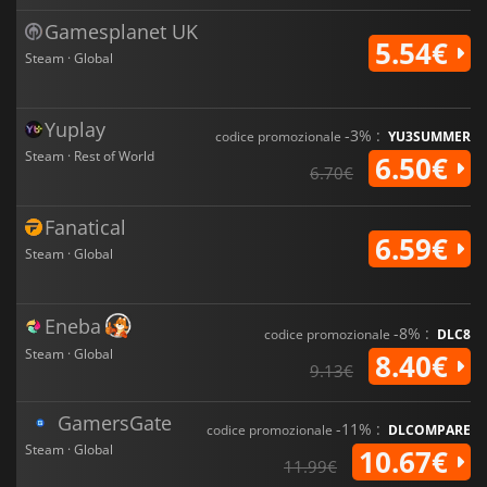
Gamesplanet UK
5.54€
Steam · Global
Yuplay
-3% :
codice promozionale
YU3SUMMER
Steam · Rest of World
6.50€
6.70€
Fanatical
6.59€
Steam · Global
Eneba
-8% :
codice promozionale
DLC8
Steam · Global
8.40€
9.13€
GamersGate
-11% :
codice promozionale
DLCOMPARE
Steam · Global
10.67€
11.99€