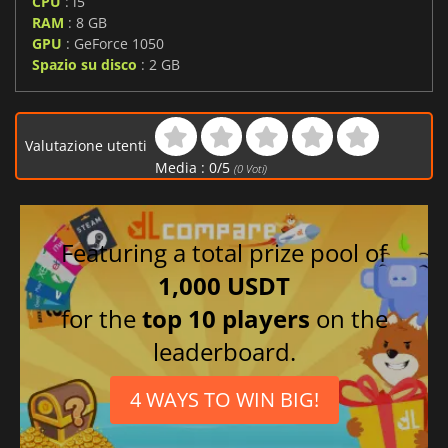
CPU
: i5
RAM
: 8 GB
GPU
: GeForce 1050
Spazio su disco
: 2 GB
Valutazione utenti
Media :
0
/
5
(
0
Voti)
Featuring a total prize pool of
1,000 USDT
for the
top 10 players
on the
leaderboard.
4 WAYS TO WIN BIG!