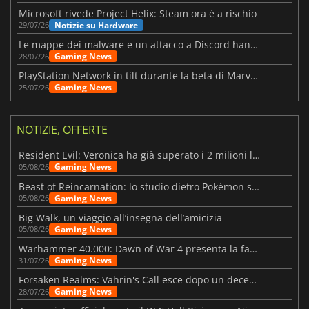
Microsoft rivede Project Helix: Steam ora è a rischio
Notizie su Hardware
29/07/26
Le mappe dei malware e un attacco a Discord hanno colpito Meccha Chameleon
Gaming News
28/07/26
PlayStation Network in tilt durante la beta di Marvel Tōkon
Gaming News
25/07/26
NOTIZIE, OFFERTE
Resident Evil: Veronica ha già superato i 2 milioni liste dei desideri
Gaming News
05/08/26
Beast of Reincarnation: lo studio dietro Pokémon su una nuova strada
Gaming News
05/08/26
Big Walk, un viaggio all’insegna dell’amicizia
Gaming News
05/08/26
Warhammer 40.000: Dawn of War 4 presenta la fazione dei Necron
Gaming News
31/07/26
Forsaken Realms: Vahrin's Call esce dopo un decennio di sviluppo
Gaming News
28/07/26