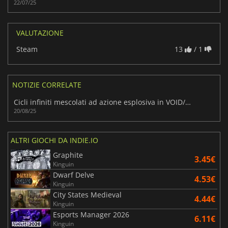
22/07/25
VALUTAZIONE
Steam
13
/ 1
NOTIZIE CORRELATE
Cicli infiniti mescolati ad azione esplosiva in VOID/BREAKER
20/08/25
ALTRI GIOCHI DA INDIE.IO
Graphite
3.45€
Kinguin
Dwarf Delve
4.53€
Kinguin
City States Medieval
4.44€
Kinguin
Esports Manager 2026
6.11€
Kinguin