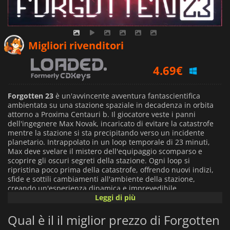
8.40
€
Migliori rivenditori
4.69
€
5.29
€
Forgotten 23
è un'avvincente avventura fantascientifica
ambientata su una stazione spaziale in decadenza in orbita
attorno a Proxima Centauri b. Il giocatore veste i panni
dell'ingegnere Max Novak, incaricato di evitare la catastrofe
mentre la stazione si sta precipitando verso un incidente
planetario. Intrappolato in un loop temporale di 23 minuti,
Max deve svelare il mistero dell'equipaggio scomparso e
scoprire gli oscuri segreti della stazione. Ogni loop si
ripristina poco prima della catastrofe, offrendo nuovi indizi,
sfide e sottili cambiamenti all'ambiente della stazione,
creando un'esperienza dinamica e imprevedibile.
Leggi di più
La narrazione coinvolgente del gioco intreccia intrighi,
Qual è il il miglior prezzo di Forgotten
tensione e profondità emotiva, esplorando le vite, le paure e i
segreti di otto ricercatori scomparsi. Ci si può fidare di Luna,