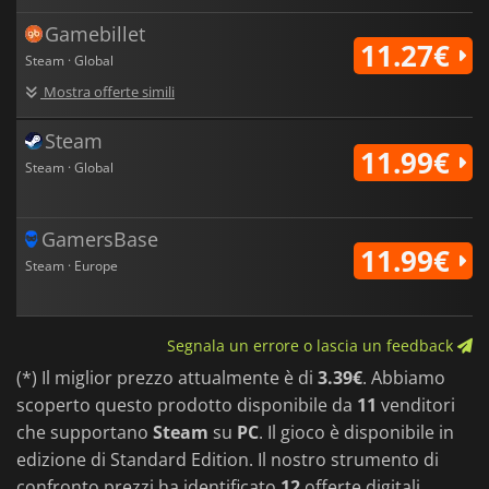
Gamebillet
11.27€
Steam · Global
Mostra offerte simili
Steam
11.99€
Steam · Global
GamersBase
11.99€
Steam · Europe
Segnala un errore o lascia un feedback
(*) Il miglior prezzo attualmente è di
3.39€
. Abbiamo
scoperto questo prodotto disponibile da
11
venditori
che supportano
Steam
su
PC
. Il gioco è disponibile in
edizione di Standard Edition. Il nostro strumento di
confronto prezzi ha identificato
12
offerte digitali.