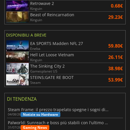
Retrowave 2
0.68€
Kinguin
Beast of Reincarnation
29.23€
Kinguin
DISPONIBILI A BREVE
EA SPORTS Madden NFL 27
59.80€
Eneba
Hell Let Loose Vietnam
26.11€
Kinguin
The Sinking City 2
38.98€
Gamesplanet US
STEINS;GATE RE BOOT
53.99€
Steam
DI TENDENZA
Steam Frame: il prezzo trapelato spegne i sogni di un VR economico
Notizie su Hardware
04/08/26
Palworld: Sunreach e boss più stabili con l'ultimo update
Gaming News
31/07/26