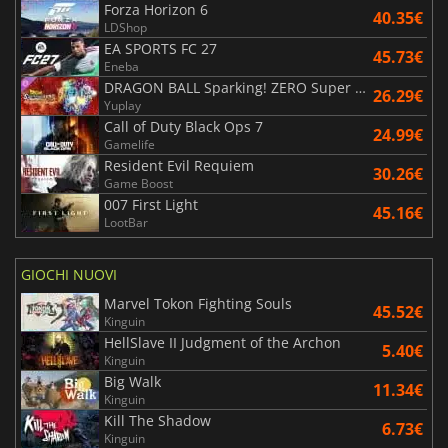
Forza Horizon 6
40.35€
LDShop
EA SPORTS FC 27
45.73€
Eneba
DRAGON BALL Sparking! ZERO Super Limit Breaking NEO
26.29€
Yuplay
Call of Duty Black Ops 7
24.99€
Gamelife
Resident Evil Requiem
30.26€
Game Boost
007 First Light
45.16€
LootBar
GIOCHI NUOVI
Marvel Tokon Fighting Souls
45.52€
Kinguin
HellSlave II Judgment of the Archon
5.40€
Kinguin
Big Walk
11.34€
Kinguin
Kill The Shadow
6.73€
Kinguin