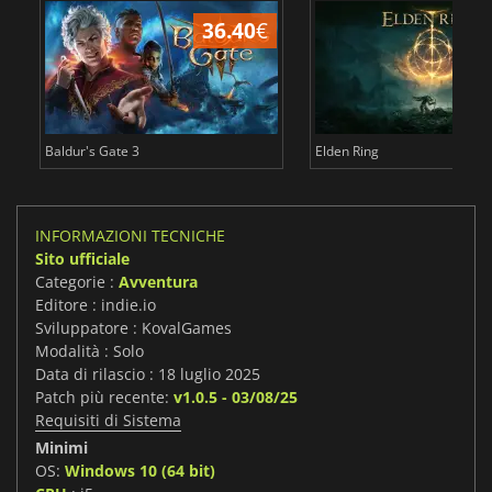
36.40
€
2
Baldur's Gate 3
Elden Ring
INFORMAZIONI TECNICHE
Sito ufficiale
Categorie :
Avventura
Editore : indie.io
Sviluppatore : KovalGames
Modalità : Solo
Data di rilascio : 18 luglio 2025
Patch più recente:
v1.0.5 - 03/08/25
Requisiti di Sistema
Minimi
OS:
Windows 10 (64 bit)