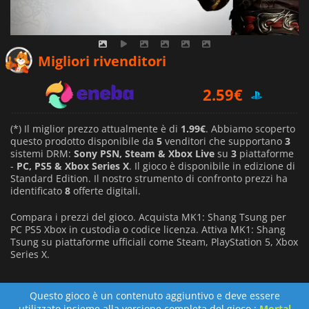
1.99
€
Migliori rivenditori
2.59
€
4.77
€
(*) Il miglior prezzo attualmente è di
1.99€
. Abbiamo scoperto
questo prodotto disponibile da
5
venditori che supportano
3
sistemi DRM:
Sony PSN, Steam & Xbox Live
su
3
piattaforme
-
PC, PS5 & Xbox Series X
. Il gioco è disponibile in edizione di
Standard Edition. Il nostro strumento di confronto prezzi ha
identificato
8
offerte digitali.
Compara i prezzi del gioco. Acquista MK1: Shang Tsung per
PC PS5 Xbox in custodia o codice licenza. Attiva MK1: Shang
Tsung su piattaforme ufficiali come Steam, PlayStation 5, Xbox
Series X.
Questo gioco è un contenuto aggiuntivo e deve essere
utilizzato insieme alla versione completa del gioco :
Mortal