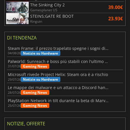
The Sinking City 2
39.00€
Gamesplanet US
STEINS;GATE RE BOOT
23.93€
Kinguin
DI TENDENZA
Steam Frame: il prezzo trapelato spegne i sogni di un VR economico
Notizie su Hardware
04/08/26
Palworld: Sunreach e boss più stabili con l'ultimo update
Gaming News
31/07/26
Microsoft rivede Project Helix: Steam ora è a rischio
Notizie su Hardware
29/07/26
Le mappe dei malware e un attacco a Discord hanno colpito Meccha Chameleon
Gaming News
28/07/26
PlayStation Network in tilt durante la beta di Marvel Tōkon
Gaming News
25/07/26
NOTIZIE, OFFERTE