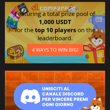
Featuring a total prize pool of
1,000 USDT
for the
top 10 players
on the
leaderboard.
4 WAYS TO WIN BIG!