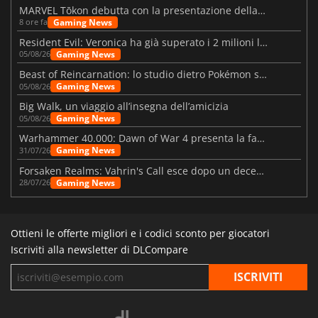
MARVEL Tōkon debutta con la presentazione della roadmap per il primo anno
Gaming News
8 ore fa
Resident Evil: Veronica ha già superato i 2 milioni liste dei desideri
Gaming News
05/08/26
Beast of Reincarnation: lo studio dietro Pokémon su una nuova strada
Gaming News
05/08/26
Big Walk, un viaggio all’insegna dell’amicizia
Gaming News
05/08/26
Warhammer 40.000: Dawn of War 4 presenta la fazione dei Necron
Gaming News
31/07/26
Forsaken Realms: Vahrin's Call esce dopo un decennio di sviluppo
Gaming News
28/07/26
Ottieni le offerte migliori e i codici sconto per giocatori
Iscriviti alla newsletter di DLCompare