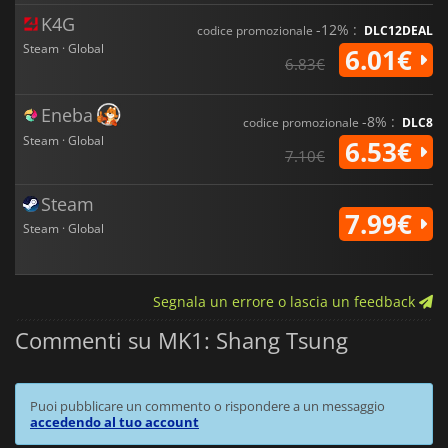
K4G
-12% :
codice promozionale
DLC12DEAL
Steam · Global
6.01€
6.83€
Eneba
-8% :
codice promozionale
DLC8
Steam · Global
6.53€
7.10€
Steam
7.99€
Steam · Global
Segnala un errore o lascia un feedback
Commenti su MK1: Shang Tsung
Puoi pubblicare un commento o rispondere a un messaggio
accedendo al tuo account