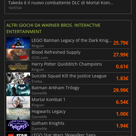
Takeda è il nuovo combattente DLC di Mortal Kombat 1
16/07/24
ALTRI GIOCHI DA WARNER BROS. INTERACTIVE
ENTERTAINMENT
LEGO Batman Legacy of the Dark Knight
25.79€
Kinguin
Blood Refreshed Supply
27.99€
GOG.com
Harry Potter Quidditch Champions
0.61€
Kinguin
Suicide Squad Kill the Justice League
1.83€
Eneba
Batman Arkham Trilogy
29.99€
Gamelife
Mortal Kombat 1
6.54€
Kinguin
Hogwarts Legacy
1.00€
Gamelife
Gotham Knights
1.94€
Gamelife
LEGO Star Wars Skywalker Saga