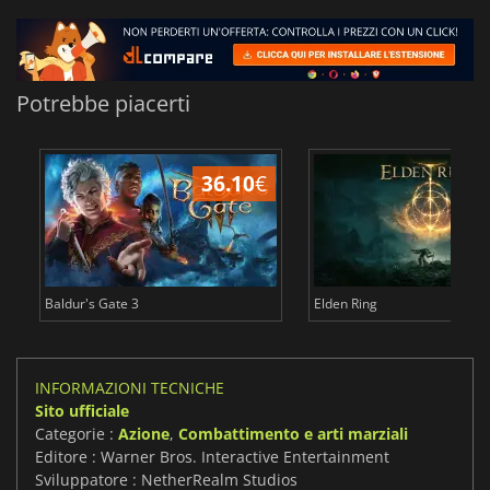
Potrebbe piacerti
36.10
€
2
Baldur's Gate 3
Elden Ring
INFORMAZIONI TECNICHE
Sito ufficiale
Categorie :
Azione
,
Combattimento e arti marziali
Editore : Warner Bros. Interactive Entertainment
Sviluppatore : NetherRealm Studios