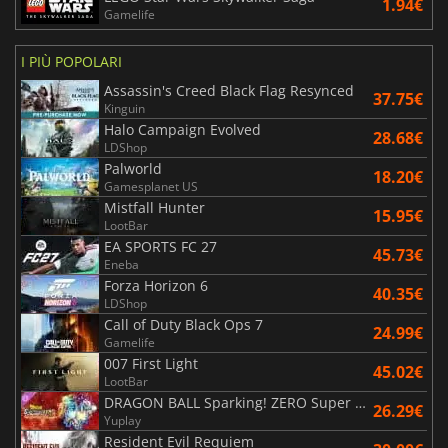
1.94€
Gamelife
I PIÙ POPOLARI
Assassin's Creed Black Flag Resynced
37.75€
Kinguin
Halo Campaign Evolved
28.68€
LDShop
Palworld
18.20€
Gamesplanet US
Mistfall Hunter
15.95€
LootBar
EA SPORTS FC 27
45.73€
Eneba
Forza Horizon 6
40.35€
LDShop
Call of Duty Black Ops 7
24.99€
Gamelife
007 First Light
45.02€
LootBar
DRAGON BALL Sparking! ZERO Super Limit Breaking NEO
26.29€
Yuplay
Resident Evil Requiem