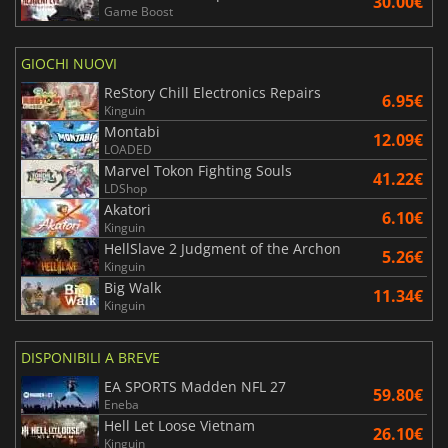
30.00€
Game Boost
GIOCHI NUOVI
ReStory Chill Electronics Repairs
6.95€
Kinguin
Montabi
12.09€
LOADED
Marvel Tokon Fighting Souls
41.22€
LDShop
Akatori
6.10€
Kinguin
HellSlave 2 Judgment of the Archon
5.26€
Kinguin
Big Walk
11.34€
Kinguin
DISPONIBILI A BREVE
EA SPORTS Madden NFL 27
59.80€
Eneba
Hell Let Loose Vietnam
26.10€
Kinguin