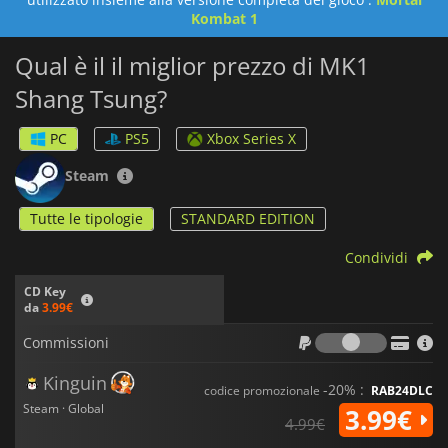
Kombat 1
Qual è il il miglior prezzo di MK1
Shang Tsung?
PC
PS5
Xbox Series X
Steam
Tutte le tipologie
STANDARD EDITION
Condividi
CD Key
da
3.99€
Commiss
Commissioni
Kinguin
-20% :
codice promozionale
RAB24DLC
Steam · Global
3.99€
4.99€