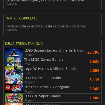
LEGO Batman: Legacy of the Dark Knight riceve un'ondata di elogi dopo il lancio
27/05/26
NOTIZIE CORRELATE
I videogiochi in uscita questa settimana - Settembre/Ottobre 2025 (Settimana 40)
29/09/25
DELLA STESSA FAMIGLIA
LEGO Batman Legacy of the Dark Knight
25.79€
Kinguin
The LEGO Games Bundle
6.63€
K4G
Lego DC Heroes & Villains Bundle
4.06€
G2A
LEGO Marvel Collection
8.11€
Kinguin
The Lego Movie 2 Videogame
0.36€
Kinguin
LEGO DC Super Villains
1.50€
Kinguin