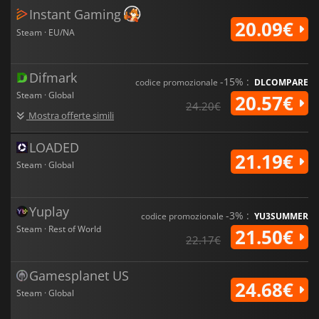
Instant Gaming
20.09€
Steam · EU/NA
Difmark
-15% :
codice promozionale
DLCOMPARE
Steam · Global
20.57€
24.20€
Mostra offerte simili
LOADED
21.19€
Steam · Global
Yuplay
-3% :
codice promozionale
YU3SUMMER
Steam · Rest of World
21.50€
22.17€
Gamesplanet US
24.68€
Steam · Global