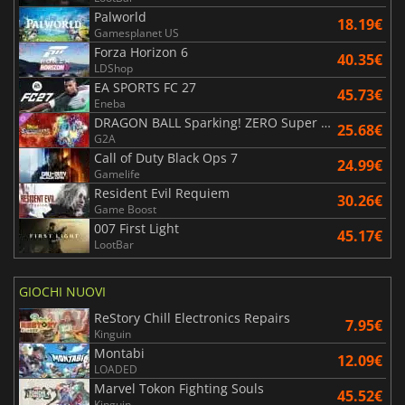
Palworld
18.19€
Gamesplanet US
Forza Horizon 6
40.35€
LDShop
EA SPORTS FC 27
45.73€
Eneba
DRAGON BALL Sparking! ZERO Super Limit Breaking NEO
25.68€
G2A
Call of Duty Black Ops 7
24.99€
Gamelife
Resident Evil Requiem
30.26€
Game Boost
007 First Light
45.17€
LootBar
GIOCHI NUOVI
ReStory Chill Electronics Repairs
7.95€
Kinguin
Montabi
12.09€
LOADED
Marvel Tokon Fighting Souls
45.52€
Kinguin