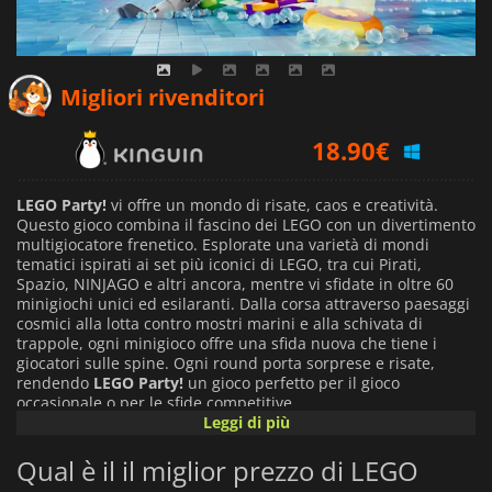
18.83
€
Migliori rivenditori
18.90
€
20.09
€
LEGO Party!
vi offre un mondo di risate, caos e creatività.
Questo gioco combina il fascino dei LEGO con un divertimento
multigiocatore frenetico. Esplorate una varietà di mondi
tematici ispirati ai set più iconici di LEGO, tra cui Pirati,
Spazio, NINJAGO e altri ancora, mentre vi sfidate in oltre 60
minigiochi unici ed esilaranti.
Dalla corsa attraverso paesaggi
cosmici alla lotta contro mostri marini e alla schivata di
trappole, ogni minigioco offre una sfida nuova che tiene i
giocatori sulle spine. Ogni round porta sorprese e risate,
rendendo
LEGO Party!
un gioco perfetto per il gioco
occasionale o per le sfide competitive.
Leggi di più
Godetevi l'emozione da soli o con gli amici, grazie alle solide
Qual è il il miglior prezzo di LEGO
opzioni multigiocatore locali e online. Fino a quattro giocatori
possono sfidarsi in una singola sessione, sia sul divano che