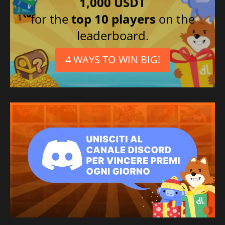
1,000 USDT
Danese
for the
top 10 players
on the
Spagnolo messicano
leaderboard.
Giapponese
4 WAYS TO WIN BIG!