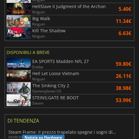
HellSlave II Judgment of the Archon
5.40€
Kinguin
Big Walk
11.34€
Kinguin
Kill The Shadow
6.63€
Kinguin
DISPONIBILI A BREVE
EA SPORTS Madden NFL 27
59.80€
Eneba
Hell Let Loose Vietnam
26.11€
Kinguin
The Sinking City 2
38.98€
Gamesplanet US
STEINS;GATE RE BOOT
53.99€
Steam
DI TENDENZA
Steam Frame: il prezzo trapelato spegne i sogni di un VR economico
Notizie su Hardware
04/08/26