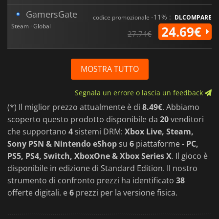
GamersGate
-11% :
codice promozionale
DLCOMPARE
Steam · Global
24.69€
27.74€
MOSTRA TUTTO
Segnala un errore o lascia un feedback
(*) Il miglior prezzo attualmente è di
8.49€
. Abbiamo
scoperto questo prodotto disponibile da
20
venditori
che supportano
4
sistemi DRM:
Xbox Live, Steam,
Sony PSN & Nintendo eShop
su
6
piattaforme -
PC,
PS5, PS4, Switch, XboxOne & Xbox Series X
. Il gioco è
disponibile in edizione di Standard Edition. Il nostro
strumento di confronto prezzi ha identificato
38
offerte digitali. e
6
prezzi per la versione fisica.