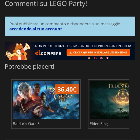
Commenti su LEGO Party!
Puoi pubblicare un commento o rispondere a un messaggio
accedendo al tuo account
Potrebbe piacerti
36.40
€
2
Baldur's Gate 3
Elden Ring