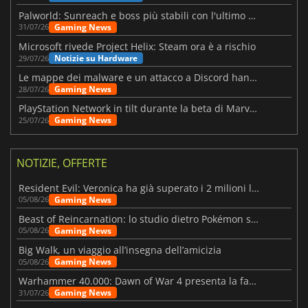
Palworld: Sunreach e boss più stabili con l'ultimo update
Gaming News
31/07/26
Microsoft rivede Project Helix: Steam ora è a rischio
Notizie su Hardware
29/07/26
Le mappe dei malware e un attacco a Discord hanno colpito Meccha Chameleon
Gaming News
28/07/26
PlayStation Network in tilt durante la beta di Marvel Tōkon
Gaming News
25/07/26
NOTIZIE, OFFERTE
Resident Evil: Veronica ha già superato i 2 milioni liste dei desideri
Gaming News
05/08/26
Beast of Reincarnation: lo studio dietro Pokémon su una nuova strada
Gaming News
05/08/26
Big Walk, un viaggio all’insegna dell’amicizia
Gaming News
05/08/26
Warhammer 40.000: Dawn of War 4 presenta la fazione dei Necron
Gaming News
31/07/26