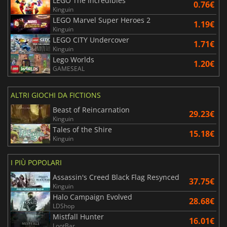
LEGO The Incredibles
0.76€
Kinguin
LEGO Marvel Super Heroes 2
1.19€
Kinguin
LEGO CITY Undercover
1.71€
Kinguin
Lego Worlds
1.20€
GAMESEAL
ALTRI GIOCHI DA FICTIONS
Beast of Reincarnation
29.23€
Kinguin
Tales of the Shire
15.18€
Kinguin
I PIÙ POPOLARI
Assassin's Creed Black Flag Resynced
37.75€
Kinguin
Halo Campaign Evolved
28.68€
LDShop
Mistfall Hunter
16.01€
LootBar