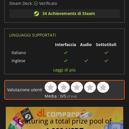
Steam Deck:
Verificato
34 Achievements di Steam
LINGUAGGI SUPPORTATI
Interfaccia
Audio
Sottotitoli
Italiano
Inglese
Spagnolo
Leggi di più
Cinese semplificato
Coreano
Valutazione utenti
Tedesco
Media :
0
/
5
(
0
Voti)
Francese
Olandese
Polacco
Featuring a total prize pool of
Cinese tradizionale