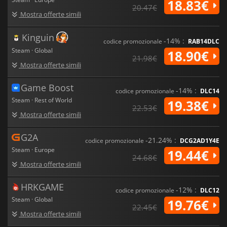
18.83€
20.47€
Mostra offerte simili
Kinguin
-14% :
codice promozionale
RAB14DLC
Steam · Global
18.90€
21.98€
Mostra offerte simili
Game Boost
-14% :
codice promozionale
DLC14
Steam · Rest of World
19.38€
22.53€
Mostra offerte simili
G2A
-21.24% :
codice promozionale
DCG2AD1Y4E
Steam · Europe
19.44€
24.68€
Mostra offerte simili
HRKGAME
-12% :
codice promozionale
DLC12
Steam · Global
19.76€
22.45€
Mostra offerte simili