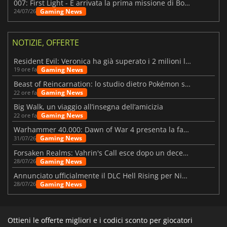
007: First Light - È arrivata la prima missione di Bond dopo il lancio
Gaming News
24/07/26
NOTIZIE, OFFERTE
Resident Evil: Veronica ha già superato i 2 milioni liste dei desideri
Gaming News
19 ore fa
Beast of Reincarnation: lo studio dietro Pokémon su una nuova strada
Gaming News
22 ore fa
Big Walk, un viaggio all’insegna dell’amicizia
Gaming News
22 ore fa
Warhammer 40.000: Dawn of War 4 presenta la fazione dei Necron
Gaming News
31/07/26
Forsaken Realms: Vahrin's Call esce dopo un decennio di sviluppo
Gaming News
28/07/26
Annunciato ufficialmente il DLC Hell Rising per Nioh 3
Gaming News
28/07/26
Ottieni le offerte migliori e i codici sconto per giocatori