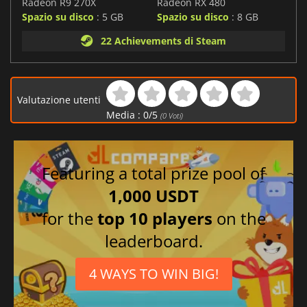
Radeon R9 270X
Radeon RX 480
Spazio su disco
: 5 GB
Spazio su disco
: 8 GB
22 Achievements di Steam
Valutazione utenti
Media :
0
/
5
(
0
Voti)
Featuring a total prize pool of
1,000 USDT
for the
top 10 players
on the
leaderboard.
4 WAYS TO WIN BIG!