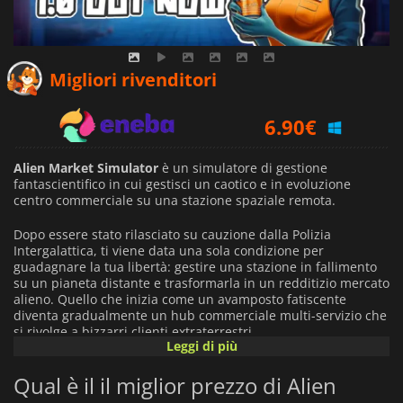
5.59
€
Migliori rivenditori
6.90
€
7.53
€
Alien Market Simulator
è un simulatore di gestione
fantascientifico in cui gestisci un caotico e in evoluzione
centro commerciale su una stazione spaziale remota.
Dopo essere stato rilasciato su cauzione dalla Polizia
Intergalattica, ti viene data una sola condizione per
guadagnare la tua libertà: gestire una stazione in fallimento
su un pianeta distante e trasformarla in un redditizio mercato
alieno. Quello che inizia come un avamposto fatiscente
diventa gradualmente un hub commerciale multi-servizio che
si rivolge a bizzarri clienti extraterrestri.
Leggi di più
Il gioco fonde gestione aziendale, ottimizzazione delle risorse
Qual è il il miglior prezzo di Alien
e costruzione di stazioni in stile sandbox. Ti occuperai delle
operazioni di vendita al dettaglio quotidiane come la