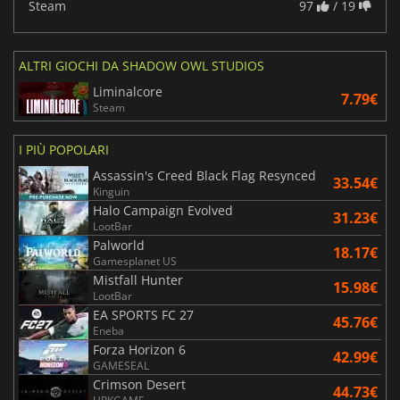
Steam
97
/ 19
ALTRI GIOCHI DA SHADOW OWL STUDIOS
Liminalcore
7.79€
Steam
I PIÙ POPOLARI
Assassin's Creed Black Flag Resynced
33.54€
Kinguin
Halo Campaign Evolved
31.23€
LootBar
Palworld
18.17€
Gamesplanet US
Mistfall Hunter
15.98€
LootBar
EA SPORTS FC 27
45.76€
Eneba
Forza Horizon 6
42.99€
GAMESEAL
Crimson Desert
44.73€