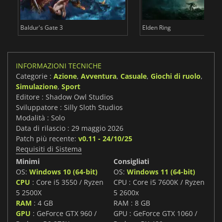
Baldur's Gate 3
Elden Ring
INFORMAZIONI TECNICHE
Categorie :
Azione
,
Avventura
,
Casuale
,
Giochi di ruolo
,
Simulazione
,
Sport
Editore : Shadow Owl Studios
Sviluppatore : Silly Sloth Studios
Modalità : Solo
Data di rilascio : 29 maggio 2026
Patch più recente:
v0.11 - 24/10/25
Requisiti di Sistema
Minimi
Consigliati
OS:
Windows 10 (64-bit)
OS:
Windows 11 (64-bit)
CPU
: Core i5 3550 / Ryzen
CPU : Core i5 7600K / Ryzen
5 2500X
5 2600x
RAM
: 4 GB
RAM : 8 GB
GPU
: GeForce GTX 960 /
GPU : GeForce GTX 1060 /