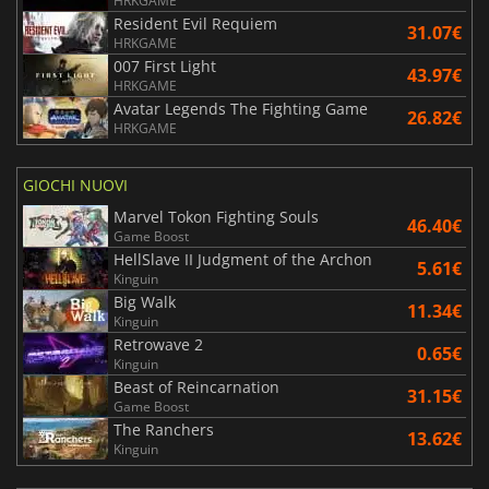
HRKGAME
Resident Evil Requiem
31.07€
HRKGAME
007 First Light
43.97€
HRKGAME
Avatar Legends The Fighting Game
26.82€
HRKGAME
GIOCHI NUOVI
Marvel Tokon Fighting Souls
46.40€
Game Boost
HellSlave II Judgment of the Archon
5.61€
Kinguin
Big Walk
11.34€
Kinguin
Retrowave 2
0.65€
Kinguin
Beast of Reincarnation
31.15€
Game Boost
The Ranchers
13.62€
Kinguin