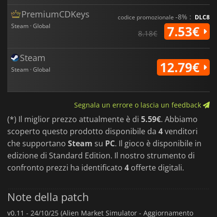
scalabilità di un'azienda nello spazio profondo, dove
commercio, caos e biologia aliena si scontrano.
PremiumCDKeys
-8% :
codice promozionale
DLC8
Steam · Global
7.53€
8.18€
Steam
12.79€
Steam · Global
Segnala un errore o lascia un feedback
(*) Il miglior prezzo attualmente è di
5.59€
. Abbiamo
scoperto questo prodotto disponibile da
4
venditori
che supportano
Steam
su
PC
. Il gioco è disponibile in
edizione di Standard Edition. Il nostro strumento di
confronto prezzi ha identificato
4
offerte digitali.
Note della patch
v0.11 -
24/10/25 (Alien Market Simulator - Aggiornamento