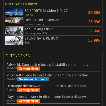
DISPONIBILI A BREVE
EA SPORTS Madden NFL 27
59.80€
Eneba
Hell Let Loose Vietnam
28.99€
Instant Gaming
The Sinking City 2
38.94€
Gamesplanet US
STEINS;GATE RE BOOT
53.99€
Steam
DI TENDENZA
Palworld: Sunreach e boss più stabili con l'ultimo update
Gaming News
31/07/26
Microsoft rivede Project Helix: Steam ora è a rischio
Notizie su Hardware
29/07/26
Le mappe dei malware e un attacco a Discord hanno colpito Meccha Chameleon
Gaming News
28/07/26
PlayStation Network in tilt durante la beta di Marvel Tōkon
Gaming News
25/07/26