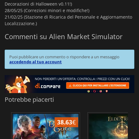
Decorazioni di Halloween v0.11!)
28/05/25 (Correzioni minori e modifiche!)
21/02/25 (Stazione di Ricarica del Personale e Aggiornamento
Localizzazione.)
Commenti su Alien Market Simulator
Puoi pubblicare un commento o rispondere a un messaggio
accedendo al tuo account
Potrebbe piacerti
38.63
€
2