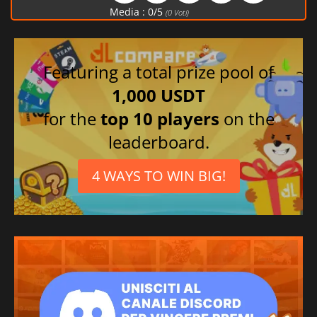
Media :
0
/
5
(
0
Voti)
Featuring a total prize pool of
1,000 USDT
for the
top 10 players
on the
leaderboard.
4 WAYS TO WIN BIG!