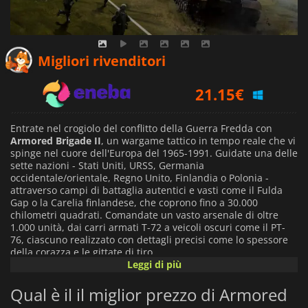
19.59
€
Migliori rivenditori
21.15
€
23.64
€
Entrate nel crogiolo del conflitto della Guerra Fredda con
Armored Brigade II
, un wargame tattico in tempo reale che vi
spinge nel cuore dell'Europa del 1965-1991. Guidate una delle
sette nazioni - Stati Uniti, URSS, Germania
occidentale/orientale, Regno Unito, Finlandia o Polonia -
attraverso campi di battaglia autentici e vasti come il Fulda
Gap o la Carelia finlandese, che coprono fino a 30.000
chilometri quadrati. Comandate un vasto arsenale di oltre
1.000 unità, dai carri armati T-72 a veicoli oscuri come il PT-
76, ciascuno realizzato con dettagli precisi come lo spessore
della corazza e le gittate di tiro.
Leggi di più
L'esperienza principale si basa su un sistema di comando
Qual è il il miglior prezzo di Armored
flessibile, che offre la possibilità di giocare in tempo reale o a
turni. Il meccanismo di comando, controllo e comunicazioni