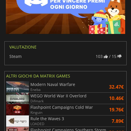
VALUTAZIONE
Steam
103
/ 15
ALTRI GIOCHI DA MATRIX GAMES
Modern Naval Warfare
32.47€
Eneba
WEGO World War II Overlord
10.46€
Difmark
Flashpoint Campaigns Cold War
19.76€
Kinguin
Rule the Waves 3
7.89€
LOADED
Flashpoint Campaigns Southern Storm