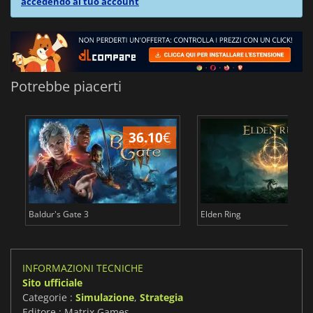
accedendo al tuo account
Potrebbe piacerti
36.10
€
2
Baldur's Gate 3
Elden Ring
INFORMAZIONI TECNICHE
Sito ufficiale
Categorie :
Simulazione
,
Strategia
Editore : Matrix Games