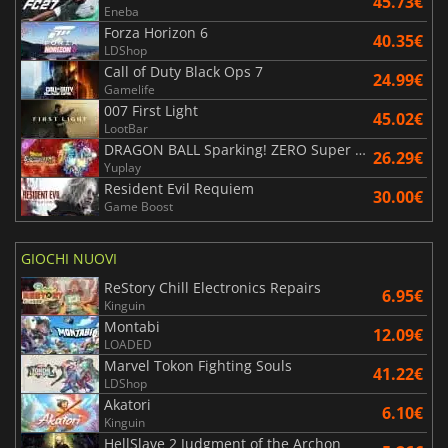
45.73€
Eneba
Forza Horizon 6
40.35€
LDShop
Call of Duty Black Ops 7
24.99€
Gamelife
007 First Light
45.02€
LootBar
DRAGON BALL Sparking! ZERO Super Limit Breaking NEO
26.29€
Yuplay
Resident Evil Requiem
30.00€
Game Boost
GIOCHI NUOVI
ReStory Chill Electronics Repairs
6.95€
Kinguin
Montabi
12.09€
LOADED
Marvel Tokon Fighting Souls
41.22€
LDShop
Akatori
6.10€
Kinguin
HellSlave 2 Judgment of the Archon