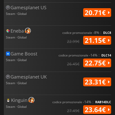
Gamesplanet US
20.71€
Steam · Global
Eneba
-8% :
codice promozionale
DLC8
Steam · Global
21.15€
22.99€
Game Boost
-14% :
codice promozionale
DLC14
Steam · Global
22.75€
26.45€
Gamesplanet UK
23.31€
Steam · Global
Kinguin
-14% :
codice promozionale
RAB14DLC
Steam · Global
23.64€
27.49€