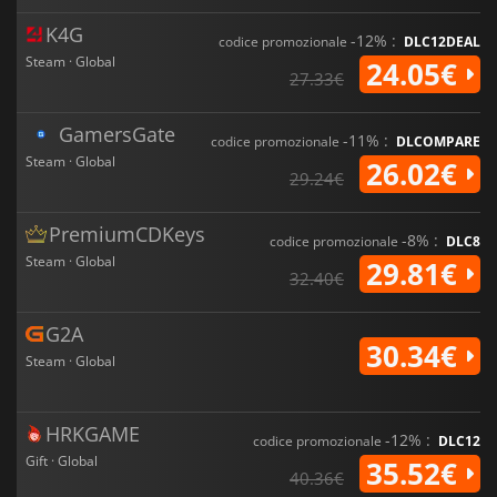
K4G
-12% :
codice promozionale
DLC12DEAL
Steam · Global
24.05€
27.33€
GamersGate
-11% :
codice promozionale
DLCOMPARE
Steam · Global
26.02€
29.24€
PremiumCDKeys
-8% :
codice promozionale
DLC8
Steam · Global
29.81€
32.40€
G2A
30.34€
Steam · Global
HRKGAME
-12% :
codice promozionale
DLC12
Gift · Global
35.52€
40.36€