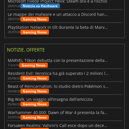
Microsoft rivede Project Helix: Steam ora è a rischio
Notizie su Hardware
29/07/26
Le mappe dei malware e un attacco a Discord hanno colpito Meccha Chameleon
Gaming News
28/07/26
PlayStation Network in tilt durante la beta di Marvel Tōkon
Gaming News
25/07/26
NOTIZIE, OFFERTE
MARVEL Tōkon debutta con la presentazione della roadmap per il primo anno
Gaming News
7 ore fa
Resident Evil: Veronica ha già superato i 2 milioni liste dei desideri
Gaming News
05/08/26
Beast of Reincarnation: lo studio dietro Pokémon su una nuova strada
Gaming News
05/08/26
Big Walk, un viaggio all’insegna dell’amicizia
Gaming News
05/08/26
Warhammer 40.000: Dawn of War 4 presenta la fazione dei Necron
Gaming News
31/07/26
Forsaken Realms: Vahrin's Call esce dopo un decennio di sviluppo