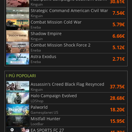
30.61€
Kinguin
Strategic Command American Civil War
7.54€
Kinguin
Combat Mission Cold War
5.79€
Eneba
Shadow Empire
6.66€
Kinguin
Combat Mission Shock Force 2
5.12€
Eneba
Astra Exodus
2.71€
Eneba
I PIÙ POPOLARI
Assassin's Creed Black Flag Resynced
37.75€
Kinguin
Halo Campaign Evolved
28.68€
LDShop
Palworld
18.20€
Gamesplanet US
Mistfall Hunter
15.95€
LootBar
EA SPORTS FC 27