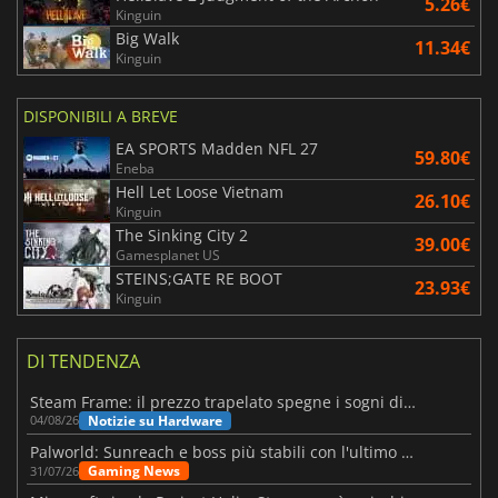
5.26€
Kinguin
Big Walk
11.34€
Kinguin
DISPONIBILI A BREVE
EA SPORTS Madden NFL 27
59.80€
Eneba
Hell Let Loose Vietnam
26.10€
Kinguin
The Sinking City 2
39.00€
Gamesplanet US
STEINS;GATE RE BOOT
23.93€
Kinguin
DI TENDENZA
Steam Frame: il prezzo trapelato spegne i sogni di un VR economico
Notizie su Hardware
04/08/26
Palworld: Sunreach e boss più stabili con l'ultimo update
Gaming News
31/07/26