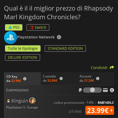
Qual è il il miglior prezzo di Rhapsody
Marl Kingdom Chronicles?
PS5
Switch
Playstation Network
Tutte le tipologie
STANDARD EDITION
DELUXE EDITION
Condividi
Custodia
Account
CD Key
da
52.06€
da
21.24€
da
23.99€
Commiss
Commissioni
Kinguin
-14% :
codice promozionale
RAB14DLC
PlayStation 5 · Europe
23.99€
27.90€