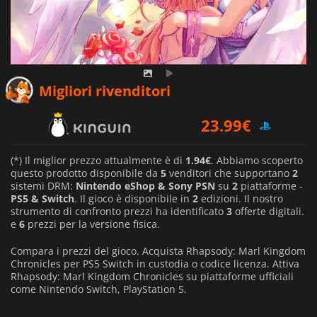
Migliori rivenditori
23.99
€
1.94
€
(*) Il miglior prezzo attualmente è di
1.94€
. Abbiamo scoperto
questo prodotto disponibile da
5
venditori che supportano
2
sistemi DRM:
Nintendo eShop & Sony PSN
su
2
piattaforme -
52.06
€
PS5 & Switch
. Il gioco è disponibile in
2
edizioni. Il nostro
strumento di confronto prezzi ha identificato
3
offerte digitali.
e
6
prezzi per la versione fisica.
Compara i prezzi del gioco. Acquista Rhapsody: Marl Kingdom
Chronicles per PS5 Switch in custodia o codice licenza. Attiva
Rhapsody: Marl Kingdom Chronicles su piattaforme ufficiali
come Nintendo Switch, PlayStation 5.