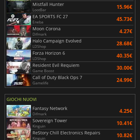
Mistfall Hunter
15.96€
LootBar
EA SPORTS FC 27
45.73€
Eneba
Moon Corona
4.27€
Difmark
Halo Campaign Evolved
28.68€
LDShop
Forza Horizon 6
40.35€
LDShop
Resident Evil Requiem
30.00€
Game Boost
Call of Duty Black Ops 7
24.99€
Gamelife
GIOCHI NUOVI
Fantasy Network
4.25€
Difmark
Sovereign Tower
10.41€
Kinguin
ReStory Chill Electronics Repairs
10.82€
Kinguin