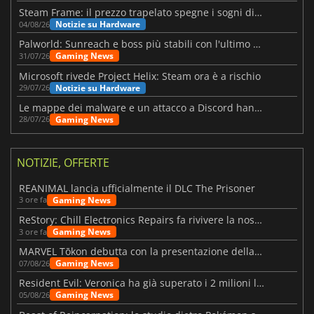
Steam Frame: il prezzo trapelato spegne i sogni di un VR economico
Notizie su Hardware
04/08/26
Palworld: Sunreach e boss più stabili con l'ultimo update
Gaming News
31/07/26
Microsoft rivede Project Helix: Steam ora è a rischio
Notizie su Hardware
29/07/26
Le mappe dei malware e un attacco a Discord hanno colpito Meccha Chameleon
Gaming News
28/07/26
NOTIZIE, OFFERTE
REANIMAL lancia ufficialmente il DLC The Prisoner
Gaming News
3 ore fa
ReStory: Chill Electronics Repairs fa rivivere la nostalgia degli anni 2000
Gaming News
3 ore fa
MARVEL Tōkon debutta con la presentazione della roadmap per il primo anno
Gaming News
07/08/26
Resident Evil: Veronica ha già superato i 2 milioni liste dei desideri
Gaming News
05/08/26