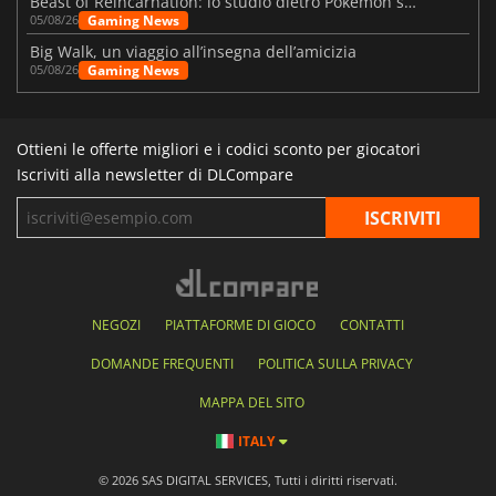
Beast of Reincarnation: lo studio dietro Pokémon su una nuova strada
Gaming News
05/08/26
Big Walk, un viaggio all’insegna dell’amicizia
Gaming News
05/08/26
Ottieni le offerte migliori e i codici sconto per giocatori
Iscriviti alla newsletter di DLCompare
NEGOZI
PIATTAFORME DI GIOCO
CONTATTI
DOMANDE FREQUENTI
POLITICA SULLA PRIVACY
MAPPA DEL SITO
ITALY
© 2026 SAS DIGITAL SERVICES, Tutti i diritti riservati.