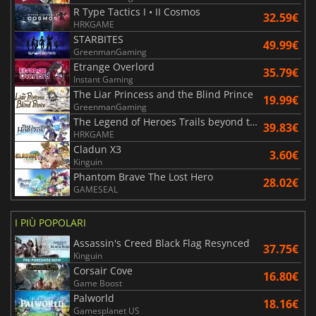
R Type Tactics I • II Cosmos
32.59€
HRKGAME
STARBITES
49.99€
GreenmanGaming
Etrange Overlord
35.79€
Instant Gaming
The Liar Princess and the Blind Prince
19.99€
GreenmanGaming
The Legend of Heroes Trails beyond the Horizon
39.83€
HRKGAME
Cladun X3
3.60€
Kinguin
Phantom Brave The Lost Hero
28.02€
GAMESEAL
I PIÙ POPOLARI
Assassin's Creed Black Flag Resynced
37.75€
Kinguin
Corsair Cove
16.80€
Game Boost
Palworld
18.16€
Gamesplanet US