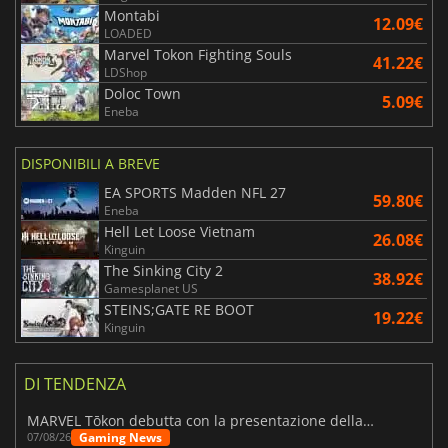
Montabi
12.09€
LOADED
Marvel Tokon Fighting Souls
41.22€
LDShop
Doloc Town
5.09€
Eneba
DISPONIBILI A BREVE
EA SPORTS Madden NFL 27
59.80€
Eneba
Hell Let Loose Vietnam
26.08€
Kinguin
The Sinking City 2
38.92€
Gamesplanet US
STEINS;GATE RE BOOT
19.22€
Kinguin
DI TENDENZA
MARVEL Tōkon debutta con la presentazione della roadmap per il primo anno
Gaming News
07/08/26