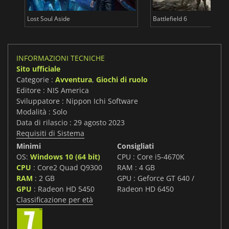
Lost Soul Aside
Battlefield 6
INFORMAZIONI TECNICHE
Sito ufficiale
Categorie :
Avventura
,
Giochi di ruolo
Editore : NIS America
Sviluppatore : Nippon Ichi Software
Modalità : Solo
Data di rilascio : 29 agosto 2023
Requisiti di Sistema
Minimi
Consigliati
OS:
Windows 10 (64 bit)
CPU : Core i5-4670K
CPU
: Core2 Quad Q9300
RAM : 4 GB
RAM
: 2 GB
GPU : Geforce GT 640 /
GPU
: Radeon HD 5450
Radeon HD 6450
Classificazione per età