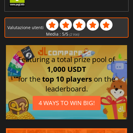
Valutazione utenti
Media :
5
/
5
(
2
Voti)
Featuring a total prize pool of
1,000 USDT
for the
top 10 players
on the
leaderboard.
4 WAYS TO WIN BIG!