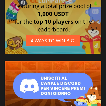
Featuring a total prize pool of
1,000 USDT
for the
top 10 players
on the
leaderboard.
4 WAYS TO WIN BIG!