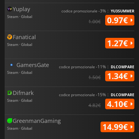
Yuplay
-3% :
codice promozionale
YU3SUMMER
Steam · Global
0.97€
1.00€
Fanatical
1.27€
Steam · Global
GamersGate
-11% :
codice promozionale
DLCOMPARE
Steam · Global
1.34€
1.50€
Difmark
-15% :
codice promozionale
DLCOMPARE
Steam · Global
4.10€
4.82€
GreenmanGaming
14.99€
Steam · Global