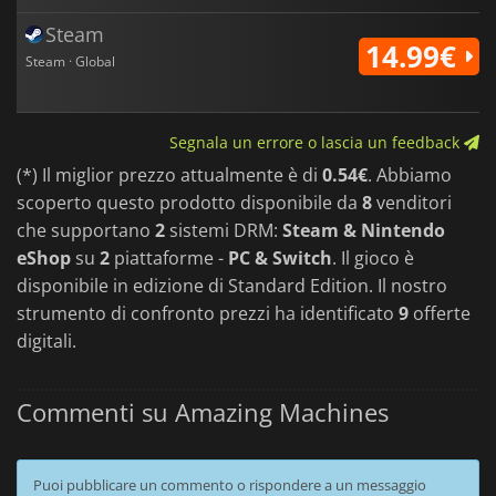
Steam
14.99€
Steam · Global
Segnala un errore o lascia un feedback
(*) Il miglior prezzo attualmente è di
0.54€
. Abbiamo
scoperto questo prodotto disponibile da
8
venditori
che supportano
2
sistemi DRM:
Steam & Nintendo
eShop
su
2
piattaforme -
PC & Switch
. Il gioco è
disponibile in edizione di Standard Edition. Il nostro
strumento di confronto prezzi ha identificato
9
offerte
digitali.
Commenti su Amazing Machines
Puoi pubblicare un commento o rispondere a un messaggio