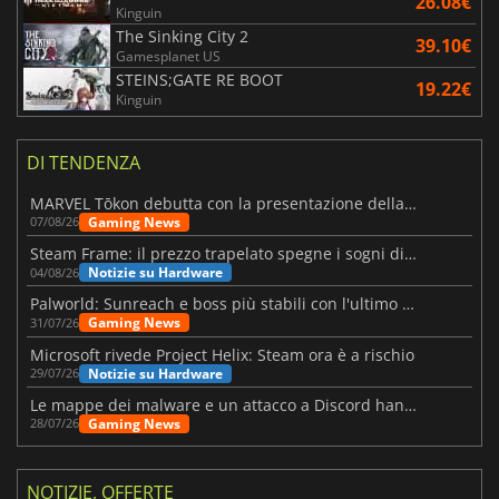
26.08€
Kinguin
The Sinking City 2
39.10€
Gamesplanet US
STEINS;GATE RE BOOT
19.22€
Kinguin
DI TENDENZA
MARVEL Tōkon debutta con la presentazione della roadmap per il primo anno
Gaming News
07/08/26
Steam Frame: il prezzo trapelato spegne i sogni di un VR economico
Notizie su Hardware
04/08/26
Palworld: Sunreach e boss più stabili con l'ultimo update
Gaming News
31/07/26
Microsoft rivede Project Helix: Steam ora è a rischio
Notizie su Hardware
29/07/26
Le mappe dei malware e un attacco a Discord hanno colpito Meccha Chameleon
Gaming News
28/07/26
NOTIZIE, OFFERTE