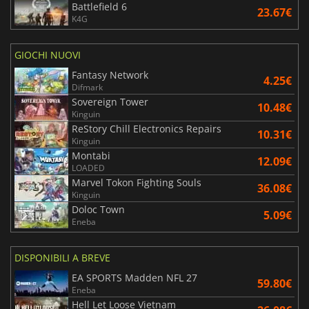
Battlefield 6
23.67€
K4G
GIOCHI NUOVI
Fantasy Network
4.25€
Difmark
Sovereign Tower
10.48€
Kinguin
ReStory Chill Electronics Repairs
10.31€
Kinguin
Montabi
12.09€
LOADED
Marvel Tokon Fighting Souls
36.08€
Kinguin
Doloc Town
5.09€
Eneba
DISPONIBILI A BREVE
EA SPORTS Madden NFL 27
59.80€
Eneba
Hell Let Loose Vietnam