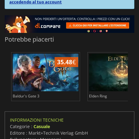
accedendo al tuo account
Potrebbe piacerti
35.48
€
2
Baldur's Gate 3
Elden Ring
INFORMAZIONI TECNICHE
Categorie :
Casuale
Editore : Markt+Technik Verlag GmbH