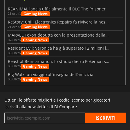
REANIMAL lancia ufficialmente il DLC The Prisoner
Gaming News
21 ore fa
ReStory: Chill Electronics Repairs fa rivivere la nostalgia degli anni 2000
Gaming News
21 ore fa
MARVEL Tōkon debutta con la presentazione della roadmap per il primo anno
Gaming News
07/08/26
Resident Evil: Veronica ha già superato i 2 milioni liste dei desideri
Gaming News
05/08/26
Beast of Reincarnation: lo studio dietro Pokémon su una nuova strada
Gaming News
05/08/26
Big Walk, un viaggio all’insegna dell’amicizia
Gaming News
05/08/26
Ottieni le offerte migliori e i codici sconto per giocatori
Iscriviti alla newsletter di DLCompare