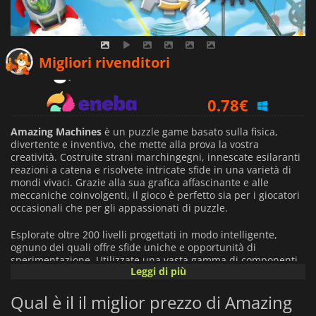
0.54
€
Migliori rivenditori
0.78
€
0.97
€
Amazing Machines
è un puzzle game basato sulla fisica,
divertente e inventivo, che mette alla prova la vostra
creatività. Costruite strani marchingegni, innescate esilaranti
reazioni a catena e risolvete intricate sfide in una varietà di
mondi vivaci. Grazie alla sua grafica affascinante e alle
meccaniche coinvolgenti, il gioco è perfetto sia per i giocatori
occasionali che per gli appassionati di puzzle.
Esplorate oltre 200 livelli progettati in modo intelligente,
ognuno dei quali offre sfide uniche e opportunità di
sperimentazione. Utilizzate una vasta gamma di componenti,
Leggi di più
da razzi e nastri trasportatori a macchine del vento e barili
esplosivi, per creare soluzioni ingegnose e vedere le vostre
Qual è il il miglior prezzo di Amazing
creazioni prendere vita in modi inaspettati.