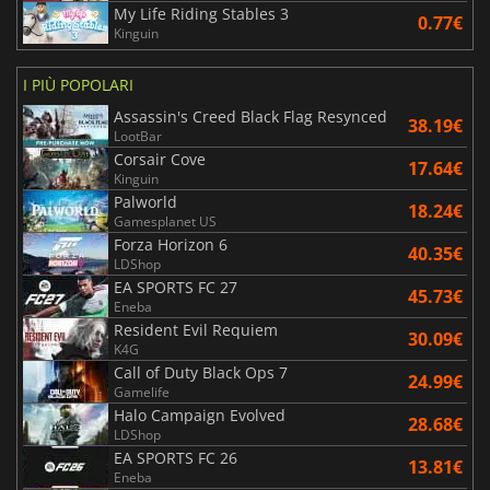
My Life Riding Stables 3
0.77€
Kinguin
I PIÙ POPOLARI
Assassin's Creed Black Flag Resynced
38.19€
LootBar
Corsair Cove
17.64€
Kinguin
Palworld
18.24€
Gamesplanet US
Forza Horizon 6
40.35€
LDShop
EA SPORTS FC 27
45.73€
Eneba
Resident Evil Requiem
30.09€
K4G
Call of Duty Black Ops 7
24.99€
Gamelife
Halo Campaign Evolved
28.68€
LDShop
EA SPORTS FC 26
13.81€
Eneba