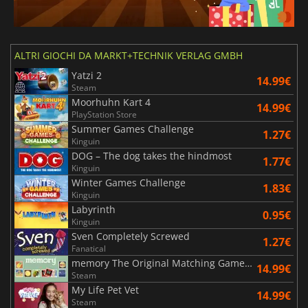
ALTRI GIOCHI DA MARKT+TECHNIK VERLAG GMBH
Yatzi 2
14.99€
Steam
Moorhuhn Kart 4
14.99€
PlayStation Store
Summer Games Challenge
1.27€
Kinguin
DOG – The dog takes the hindmost
1.77€
Kinguin
Winter Games Challenge
1.83€
Kinguin
Labyrinth
0.95€
Kinguin
Sven Completely Screwed
1.27€
Fanatical
memory The Original Matching Game from Ravensburger
14.99€
Steam
My Life Pet Vet
14.99€
Steam