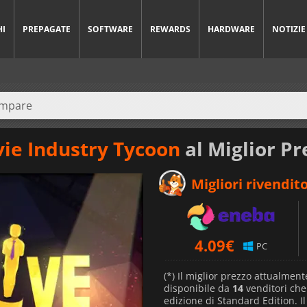
HI
PREPAGATE
SOFTWARE
REWARDS
HARDWARE
NOTIZIE
vie Industry Tycoon
al Miglior Pr
Migliori rivendito
4.09
€
PC
(*) Il miglior prezzo attualment
disponibile da
14
venditori ch
edizione di Standard Edition. I