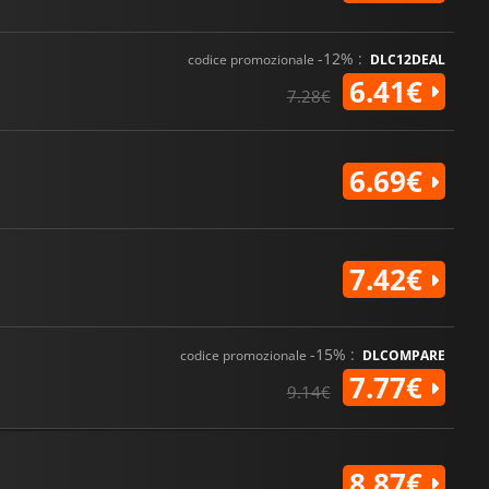
-12% :
codice promozionale
DLC12DEAL
6.41€
7.28€
6.69€
7.42€
-15% :
codice promozionale
DLCOMPARE
7.77€
9.14€
8.87€