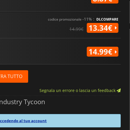
-11% :
codice promozionale
DLCOMPARE
13.34€
14.99€
14.99€
RA TUTTO
Segnala un errore o lascia un feedback
Industry Tycoon
ccedendo al tuo account