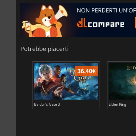
Potrebbe piacerti
45.16
€
36.40
€
Baldur's Gate 3
Elden Ring