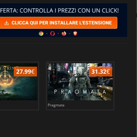
27.99
€
31.32
€
Pragmata
Total 