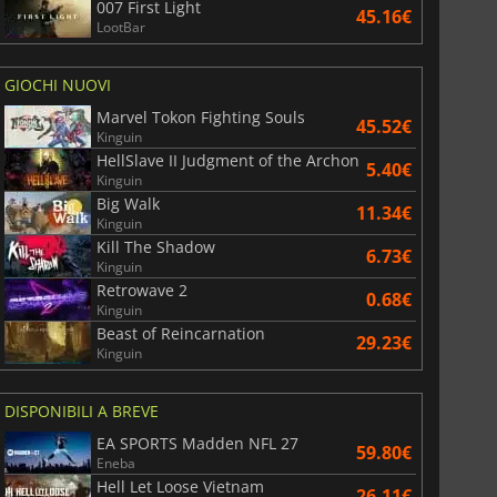
007 First Light
45.16€
LootBar
GIOCHI NUOVI
Marvel Tokon Fighting Souls
45.52€
Kinguin
HellSlave II Judgment of the Archon
5.40€
Kinguin
Big Walk
11.34€
Kinguin
Kill The Shadow
6.73€
Kinguin
Retrowave 2
0.68€
Kinguin
Beast of Reincarnation
29.23€
Kinguin
DISPONIBILI A BREVE
EA SPORTS Madden NFL 27
59.80€
Eneba
Hell Let Loose Vietnam
26.11€