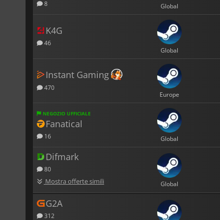
8
Global
K4G
46
Global
Instant Gaming
470
Europe
NEGOZIO UFFICIALE
Fanatical
16
Global
Difmark
80
Mostra offerte simili
Global
G2A
312