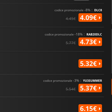
-8% :
codice promozionale
DLC8
4.09€
4.45€
-18% :
codice promozionale
RAB20DLC
4.73€
5.77€
5.32€
-3% :
codice promozionale
YU3SUMMER
5.37€
5.54€
6.15€