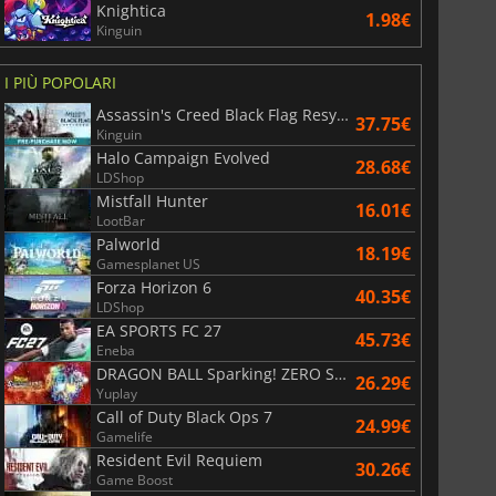
Knightica
1.98€
Kinguin
I PIÙ POPOLARI
Assassin's Creed Black Flag Resynced
37.75€
Kinguin
Halo Campaign Evolved
28.68€
LDShop
Mistfall Hunter
16.01€
LootBar
Palworld
18.19€
6.77
€
15.48
€
Gamesplanet US
Forza Horizon 6
40.35€
LDShop
EA SPORTS FC 27
45.73€
Eneba
DRAGON BALL Sparking! ZERO Super Limit Breaking NEO
War WARHAMMER 3
Lies Of P
26.29€
Yuplay
Call of Duty Black Ops 7
24.99€
Gamelife
Resident Evil Requiem
30.26€
Game Boost