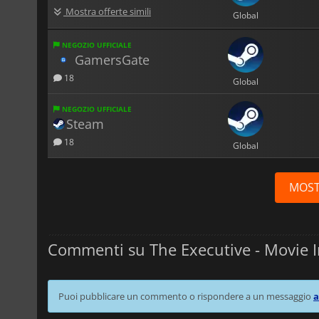
Mostra offerte simili
Global
NEGOZIO UFFICIALE
GamersGate
18
Global
NEGOZIO UFFICIALE
Steam
18
Global
MOST
Commenti su The Executive - Movie 
Puoi pubblicare un commento o rispondere a un messaggio
a