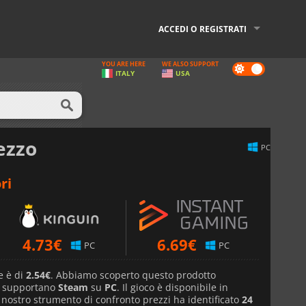
ACCEDI O REGISTRATI
YOU ARE HERE
WE ALSO SUPPORT
Dark
ITALY
USA
mode
ezzo
PC
ri
4.73
€
6.69
€
PC
PC
e è di
2.54€
. Abbiamo scoperto questo prodotto
e supportano
Steam
su
PC
. Il gioco è disponibile in
l nostro strumento di confronto prezzi ha identificato
24