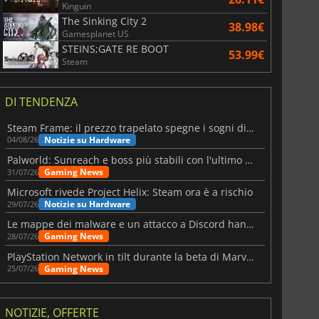
Kinguin
The Sinking City 2
38.98€
Gamesplanet US
STEINS;GATE RE BOOT
53.99€
Steam
DI TENDENZA
Steam Frame: il prezzo trapelato spegne i sogni di un VR economico
Notizie su Hardware
04/08/26
Palworld: Sunreach e boss più stabili con l'ultimo update
Gaming News
31/07/26
Microsoft rivede Project Helix: Steam ora è a rischio
Notizie su Hardware
29/07/26
Le mappe dei malware e un attacco a Discord hanno colpito Meccha Chameleon
Gaming News
28/07/26
PlayStation Network in tilt durante la beta di Marvel Tōkon
Gaming News
25/07/26
NOTIZIE, OFFERTE