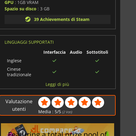
GPU
: 1GB VRAM
Spazio su disco
: 3 GB
39 Achievements di Steam
LINGUAGGI SUPPORTATI
Interfaccia
Audio
Sottotitoli
Inglese
Cinese
tradizionale
Turco
Leggi di più
Spagnolo
Coreano
Valutazione
Cinese
utenti
Media :
5
/
5
(
2
Voti)
semplificato
Portoghese
brasiliano
Featuring a total prize pool of