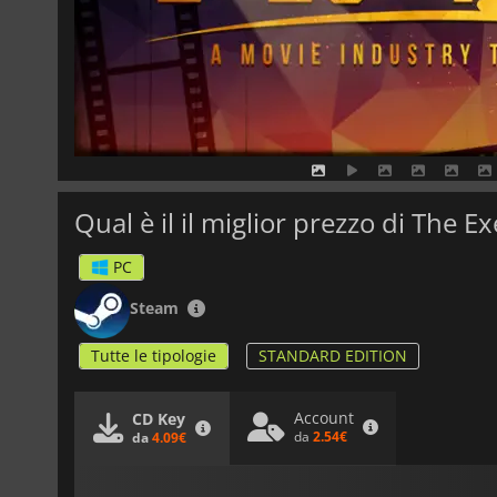
Qual è il il miglior prezzo di The 
PC
Steam
Tutte le tipologie
STANDARD EDITION
Account
CD Key
da
2.54€
da
4.09€