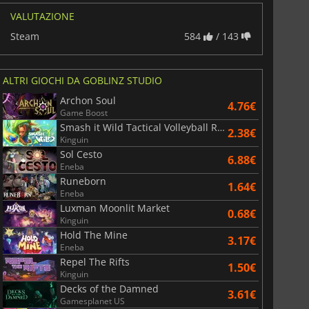
VALUTAZIONE
Steam
584
/ 143
ALTRI GIOCHI DA GOBLINZ STUDIO
Archon Soul
4.76€
Game Boost
Smash it Wild Tactical Volleyball Roguelike
2.38€
Kinguin
Sol Cesto
6.88€
Eneba
Runeborn
1.64€
Eneba
Luxman Moonlit Market
0.68€
Kinguin
Hold The Mine
3.17€
Eneba
Repel The Rifts
1.50€
Kinguin
Decks of the Damned
3.61€
Gamesplanet US