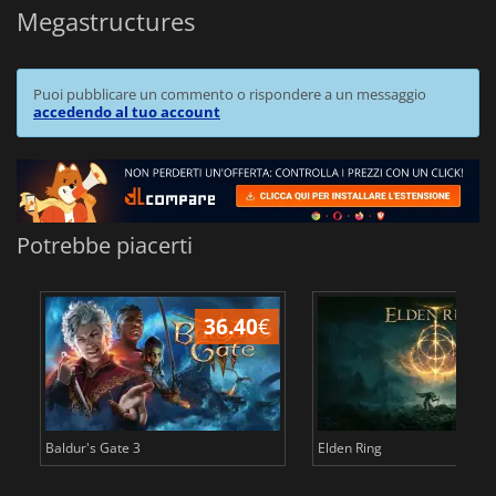
Megastructures
Puoi pubblicare un commento o rispondere a un messaggio
accedendo al tuo account
Potrebbe piacerti
36.40
€
2
Baldur's Gate 3
Elden Ring