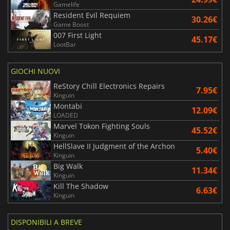
Gamelife
Resident Evil Requiem
30.26€
Game Boost
007 First Light
45.17€
LootBar
GIOCHI NUOVI
ReStory Chill Electronics Repairs
7.95€
Kinguin
Montabi
12.09€
LOADED
Marvel Tokon Fighting Souls
45.52€
Kinguin
HellSlave II Judgment of the Archon
5.40€
Kinguin
Big Walk
11.34€
Kinguin
Kill The Shadow
6.63€
Kinguin
DISPONIBILI A BREVE