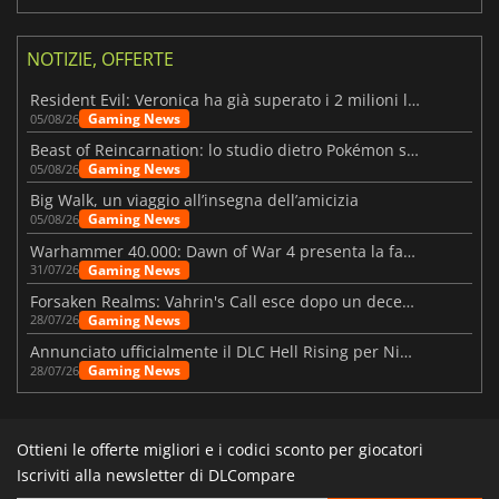
NOTIZIE, OFFERTE
Resident Evil: Veronica ha già superato i 2 milioni liste dei desideri
Gaming News
05/08/26
Beast of Reincarnation: lo studio dietro Pokémon su una nuova strada
Gaming News
05/08/26
Big Walk, un viaggio all’insegna dell’amicizia
Gaming News
05/08/26
Warhammer 40.000: Dawn of War 4 presenta la fazione dei Necron
Gaming News
31/07/26
Forsaken Realms: Vahrin's Call esce dopo un decennio di sviluppo
Gaming News
28/07/26
Annunciato ufficialmente il DLC Hell Rising per Nioh 3
Gaming News
28/07/26
Ottieni le offerte migliori e i codici sconto per giocatori
Iscriviti alla newsletter di DLCompare