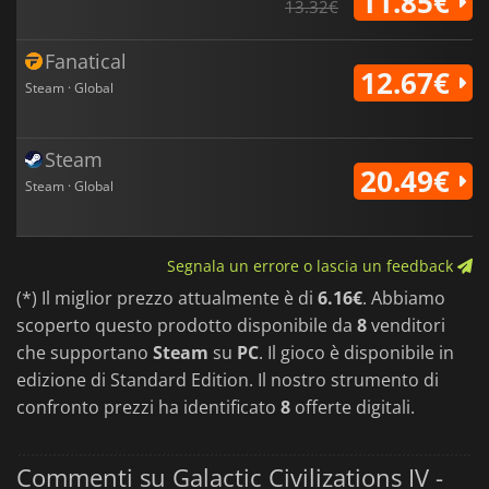
11.85€
13.32€
Fanatical
12.67€
Steam · Global
Steam
20.49€
Steam · Global
Segnala un errore o lascia un feedback
(*) Il miglior prezzo attualmente è di
6.16€
. Abbiamo
scoperto questo prodotto disponibile da
8
venditori
che supportano
Steam
su
PC
. Il gioco è disponibile in
edizione di Standard Edition. Il nostro strumento di
confronto prezzi ha identificato
8
offerte digitali.
Commenti su Galactic Civilizations IV -