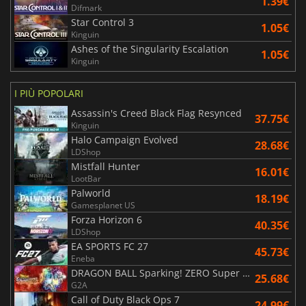
1.39€
Difmark
Star Control 3
1.05€
Kinguin
Ashes of the Singularity Escalation
1.05€
Kinguin
I PIÙ POPOLARI
Assassin's Creed Black Flag Resynced
37.75€
Kinguin
Halo Campaign Evolved
28.68€
LDShop
Mistfall Hunter
16.01€
LootBar
Palworld
18.19€
Gamesplanet US
Forza Horizon 6
40.35€
LDShop
EA SPORTS FC 27
45.73€
Eneba
DRAGON BALL Sparking! ZERO Super Limit Breaking NEO
25.68€
G2A
Call of Duty Black Ops 7
24.99€