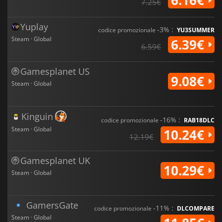
7.25€
Yuplay
-3% :
codice promozionale
YU3SUMMER
Steam · Global
6.39€
6.59€
Gamesplanet US
9.08€
Steam · Global
Kinguin
-16% :
codice promozionale
RAB18DLC
Steam · Global
10.24€
12.19€
Gamesplanet UK
10.29€
Steam · Global
GamersGate
-11% :
codice promozionale
DLCOMPARE
Steam · Global