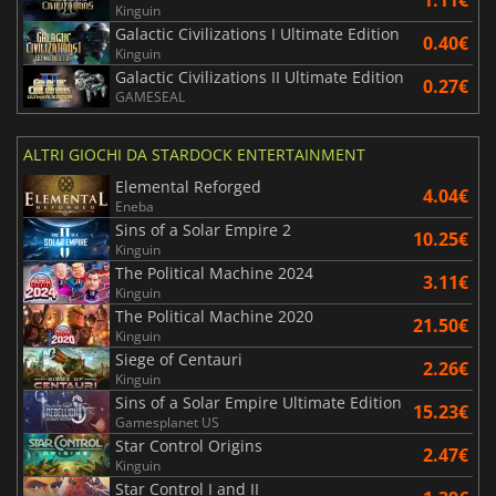
1.11€
Kinguin
Galactic Civilizations I Ultimate Edition
0.40€
Kinguin
Galactic Civilizations II Ultimate Edition
0.27€
GAMESEAL
ALTRI GIOCHI DA STARDOCK ENTERTAINMENT
Elemental Reforged
4.04€
Eneba
Sins of a Solar Empire 2
10.25€
Kinguin
The Political Machine 2024
3.11€
Kinguin
The Political Machine 2020
21.50€
Kinguin
Siege of Centauri
2.26€
Kinguin
Sins of a Solar Empire Ultimate Edition
15.23€
Gamesplanet US
Star Control Origins
2.47€
Kinguin
Star Control I and II