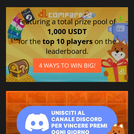
Featuring a total prize pool of
1,000 USDT
for the
top 10 players
on the
leaderboard.
4 WAYS TO WIN BIG!