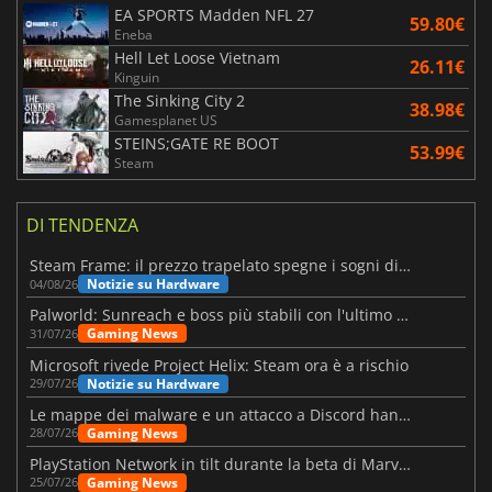
EA SPORTS Madden NFL 27
59.80€
Eneba
Hell Let Loose Vietnam
26.11€
Kinguin
The Sinking City 2
38.98€
Gamesplanet US
STEINS;GATE RE BOOT
53.99€
Steam
DI TENDENZA
Steam Frame: il prezzo trapelato spegne i sogni di un VR economico
Notizie su Hardware
04/08/26
Palworld: Sunreach e boss più stabili con l'ultimo update
Gaming News
31/07/26
Microsoft rivede Project Helix: Steam ora è a rischio
Notizie su Hardware
29/07/26
Le mappe dei malware e un attacco a Discord hanno colpito Meccha Chameleon
Gaming News
28/07/26
PlayStation Network in tilt durante la beta di Marvel Tōkon
Gaming News
25/07/26