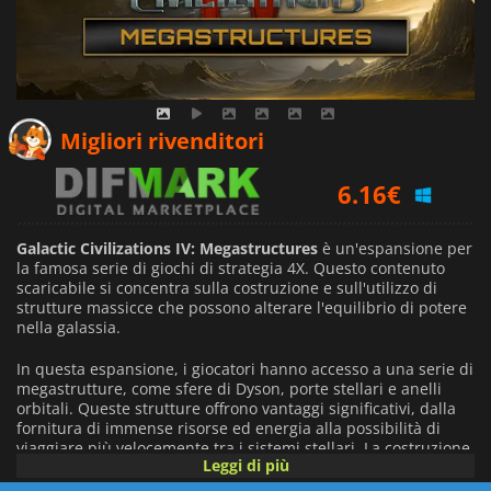
10.24
€
Migliori rivenditori
6.16
€
6.39
€
Galactic Civilizations IV: Megastructures
è un'espansione per
la famosa serie di giochi di strategia 4X. Questo contenuto
scaricabile si concentra sulla costruzione e sull'utilizzo di
strutture massicce che possono alterare l'equilibrio di potere
nella galassia.
In questa espansione, i giocatori hanno accesso a una serie di
megastrutture, come sfere di Dyson, porte stellari e anelli
orbitali. Queste strutture offrono vantaggi significativi, dalla
fornitura di immense risorse ed energia alla possibilità di
viaggiare più velocemente tra i sistemi stellari. La costruzione
Leggi di più
di queste megastrutture richiede risorse considerevoli e
pianificazione strategica, sfidando i giocatori a bilanciare i