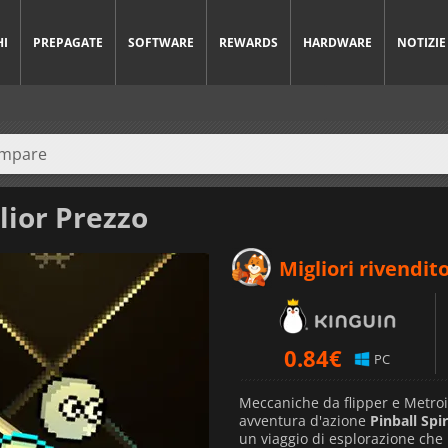
HI
PREPAGATE
SOFTWARE
REWARDS
HARDWARE
NOTIZIE
lior Prezzo
Migliori rivendito
0.84
€
PC
Meccaniche da flipper e Metroi
avventura d'azione
Pinball Spi
un viaggio di esplorazione che 