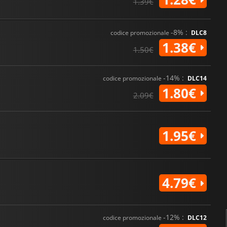
1.39€
-8% :
codice promozionale
DLC8
1.38€
1.50€
-14% :
codice promozionale
DLC14
1.80€
2.09€
1.95€
4.79€
-12% :
codice promozionale
DLC12