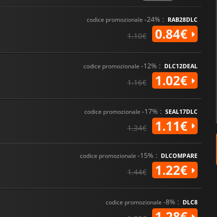
-24% :
codice promozionale
RAB28DLC
0.84€
1.10€
-12% :
codice promozionale
DLC12DEAL
1.02€
1.16€
-17% :
codice promozionale
SEAL17DLC
1.11€
1.34€
-15% :
codice promozionale
DLCOMPARE
1.22€
1.44€
-8% :
codice promozionale
DLC8
1.28€