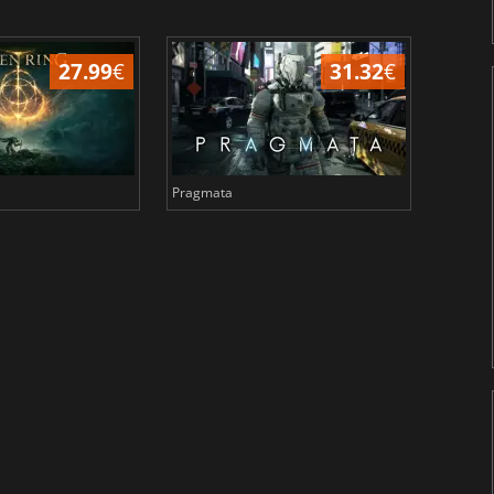
27.99
€
31.32
€
Pragmata
Total 