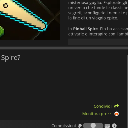
misteriosa guglia. Esplorate gli 
universo che fonde le classiche
segreti, sconfiggete i nemici e 
la fine di un viaggio epico.
In
Pinball Spire
, Pip ha accesso
attivarle e interagire con l'am
opportuno è la chiave per avanz
In Pinball Spire
è inoltre possi
l'aspetto di Pip durante il gioco
l Spire?
Se siete pronti per un'avventur
all'insegna del flipper e dell'az
Condividi
Monitora prezzi
Commission
Commissioni