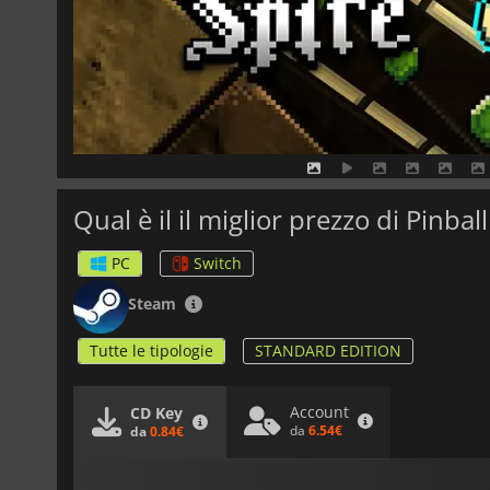
Qual è il il miglior prezzo di Pinbal
PC
Switch
Steam
Tutte le tipologie
STANDARD EDITION
Account
CD Key
da
6.54€
da
0.84€