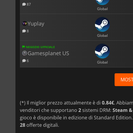
87
Global
Yuplay
8
Global
NEGOZIO UFFICIALE
Gamesplanet US
6
Global
MOST
(*) Il miglior prezzo attualmente è di
0.84€
. Abbia
venditori che supportano
2
sistemi DRM:
Steam &
gioco è disponibile in edizione di Standard Edition
28
offerte digitali.