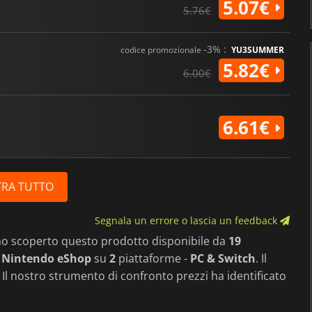
5.07€
5.76€
-3% :
codice promozionale
YU3SUMMER
5.82€
6.00€
6.61€
RA TUTTO
Segnala un errore o lascia un feedback
mo scoperto questo prodotto disponibile da
19
 Nintendo eShop
su
2
piattaforme -
PC & Switch
. Il
. Il nostro strumento di confronto prezzi ha identificato