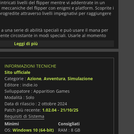
intricati livelli del flipper mentre vi addentrate in un
 meccaniche del flipper con enigmi e platform. Scoprite i
progredite attraverso livelli impegnativi per raggiungere
 a una serie di abilità speciali e può usare il mana per
biente circostante in modi speciali. Usarle al momento
are nel suo viaggio verso la cima della guglia.
Leggi di più
bile sbloccare una serie di accessori per personalizzare
.
INFORMAZIONI TECNICHE
a emozionante con una grafica in pixel art, tutta
Sito ufficiale
ione retrò,
Pinball Spire
è il gioco che fa per voi.
Categorie :
Azione
,
Avventura
,
Simulazione
Editore : indie.io
Sviluppatore : Apparition Games
Modalità : Solo
Data di rilascio : 2 ottobre 2024
Patch più recente:
1.02.04 - 21/10/25
Requisiti di Sistema
Minimi
Consigliati
i
OS:
Windows 10 (64-bit)
RAM : 8 GB