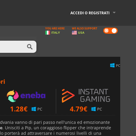
ACCEDI O REGISTRATI
YOU ARE HERE
WE ALSO SUPPORT
Dark
ITALY
USA
mode
PC
ri
1.28
€
4.79
€
PC
PC
dvania vanno di pari passo nell'unica ed emozionante
re
. Unisciti a Pip, un coraggioso flipper che intraprende
lo porterà ad attraversare i numerosi livelli di una