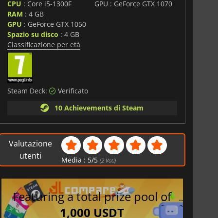
CPU
: Core i5-1300F
GPU : GeForce GTX 1070
RAM
: 4 GB
GPU
: GeForce GTX 1050
Spazio su disco
: 4 GB
Classificazione per età
Steam Deck:
Verificato
10 Achievements di Steam
Valutazione
utenti
Media :
5
/
5
(
2
Voti)
Featuring a total prize pool of
1,000 USDT