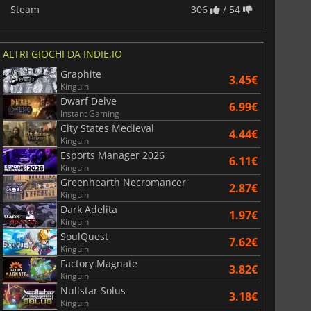
Steam
306
/ 54
ALTRI GIOCHI DA INDIE.IO
Graphite
3.45€
Kinguin
Dwarf Delve
6.99€
Instant Gaming
City States Medieval
4.44€
Kinguin
Esports Manager 2026
6.11€
Kinguin
Greenhearth Necromancer
2.87€
Kinguin
Dark Adelita
1.97€
Kinguin
SoulQuest
7.62€
Kinguin
Factory Magnate
3.82€
Kinguin
Nullstar Solus
3.18€
Kinguin