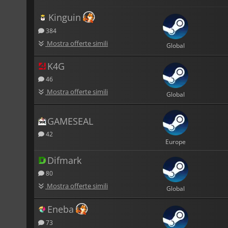
Kinguin
384
Mostra offerte simili
Global
K4G
46
Mostra offerte simili
Global
GAMESEAL
42
Europe
Difmark
80
Mostra offerte simili
Global
Eneba
73