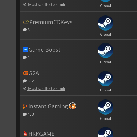
Mostra offerte simili
Global
PremiumCDKeys
8
Global
Game Boost
4
Global
G2A
312
Mostra offerte simili
Global
Instant Gaming
470
Global
HRKGAME