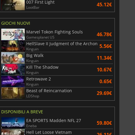
007 First Light
45.12€
LootBar
6.76
€
15.48
€
GIOCHI NUOVI
Marvel Tokon Fighting Souls
46.78€
Gamesplanet US
HellSlave II Judgment of the Archon
5.56€
Kinguin
War WARHAMMER 3
Lies Of P
Big Walk
11.34€
Kinguin
Kill The Shadow
10.67€
Kinguin
Retrowave 2
0.65€
Kinguin
Beast of Reincarnation
29.69€
LDShop
DISPONIBILI A BREVE
EA SPORTS Madden NFL 27
59.80€
Eneba
Hell Let Loose Vietnam
26.11€