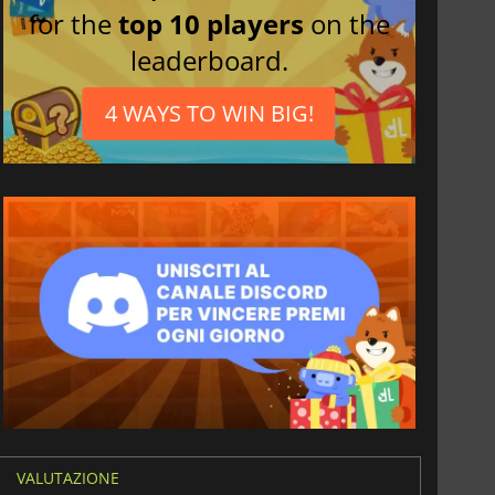
for the
top 10 players
on the
leaderboard.
4 WAYS TO WIN BIG!
VALUTAZIONE