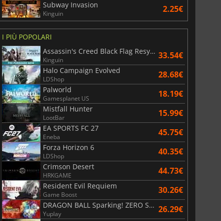
Subway Invasion
2.25€
Kinguin
I PIÙ POPOLARI
Assassin's Creed Black Flag Resynced
33.54€
Kinguin
Halo Campaign Evolved
28.68€
LDShop
Palworld
18.19€
Gamesplanet US
Mistfall Hunter
15.99€
LootBar
EA SPORTS FC 27
45.75€
Eneba
Forza Horizon 6
40.35€
LDShop
Crimson Desert
44.73€
HRKGAME
Resident Evil Requiem
30.26€
Game Boost
DRAGON BALL Sparking! ZERO Super Limit Breaking NEO
26.29€
Yuplay