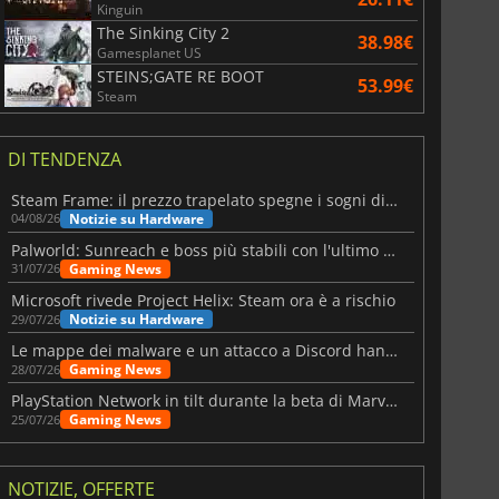
Kinguin
The Sinking City 2
38.98€
Gamesplanet US
STEINS;GATE RE BOOT
53.99€
Steam
DI TENDENZA
Steam Frame: il prezzo trapelato spegne i sogni di un VR economico
Notizie su Hardware
04/08/26
Palworld: Sunreach e boss più stabili con l'ultimo update
Gaming News
31/07/26
Microsoft rivede Project Helix: Steam ora è a rischio
Notizie su Hardware
29/07/26
Le mappe dei malware e un attacco a Discord hanno colpito Meccha Chameleon
Gaming News
28/07/26
PlayStation Network in tilt durante la beta di Marvel Tōkon
Gaming News
25/07/26
NOTIZIE, OFFERTE