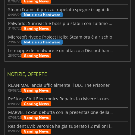
Gaming News
07/08/26
Steam Frame: il prezzo trapelato spegne i sogni di un VR economico
Notizie su Hardware
04/08/26
Palworld: Sunreach e boss più stabili con l'ultimo update
Gaming News
31/07/26
Microsoft rivede Project Helix: Steam ora è a rischio
Notizie su Hardware
29/07/26
Le mappe dei malware e un attacco a Discord hanno colpito Meccha Chameleon
Gaming News
28/07/26
NOTIZIE, OFFERTE
REANIMAL lancia ufficialmente il DLC The Prisoner
Gaming News
09/08/26
ReStory: Chill Electronics Repairs fa rivivere la nostalgia degli anni 2000
Gaming News
09/08/26
MARVEL Tōkon debutta con la presentazione della roadmap per il primo anno
Gaming News
07/08/26
Resident Evil: Veronica ha già superato i 2 milioni liste dei desideri
Gaming News
05/08/26