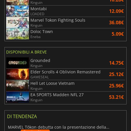
Kinguin
Montabi
12.09€
LOADED
Marvel Tokon Fighting Souls
36.08€
Kinguin
Doloc Town
5.09€
Eneba
DISPONIBILI A BREVE
Grounded
14.75€
Kinguin
Elder Scrolls 4 Oblivion Remastered
25.12€
GAMESEAL
Hell Let Loose Vietnam
25.96€
Kinguin
EA SPORTS Madden NFL 27
53.21€
Kinguin
DI TENDENZA
MARVEL Tōkon debutta con la presentazione della roadmap per il primo anno