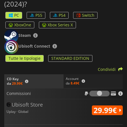
(2024)?
propri amici, indipendentemente dalla piattaforma di gioco
scelta.
PC
PS5
PS4
Switch
MONOPOLY (2024)
offre un'esperienza migliorata che i fan
del classico gioco da tavolo apprezzeranno.
XboxOne
Xbox Series X
Steam
Ubisoft Connect
Tutte le tipologie
STANDARD EDITION
Condividi
Account
CD Key
da
8.49€
da
29.99€
Commiss
Commissioni
Ubisoft Store
29.99€
Uplay · Global