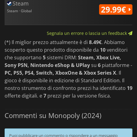
Steam
29.99€
Steam · Global
Segnala un errore o lascia un feedback
(*) Il miglior prezzo attualmente è di
8.49€
. Abbiamo
scoperto questo prodotto disponibile da
10
venditori
che supportano
5
sistemi DRM:
Steam, Xbox Live,
Sony PSN, Nintendo eShop & UPlay
su
6
piattaforme -
PC, PS5, PS4, Switch, XboxOne & Xbox Series X
. Il
gioco è disponibile in edizione di Standard Edition. Il
nostro strumento di confronto prezzi ha identificato
19
offerte digitali. e
7
prezzi per la versione fisica.
Commenti su Monopoly (2024)
Puoi pubblicare un commento o rispondere a un messaggio