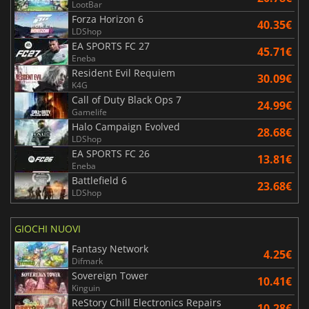
LootBar
Forza Horizon 6
40.35€
LDShop
EA SPORTS FC 27
45.71€
Eneba
Resident Evil Requiem
30.09€
K4G
Call of Duty Black Ops 7
24.99€
Gamelife
Halo Campaign Evolved
28.68€
LDShop
EA SPORTS FC 26
13.81€
Eneba
Battlefield 6
23.68€
LDShop
GIOCHI NUOVI
Fantasy Network
4.25€
Difmark
Sovereign Tower
10.41€
Kinguin
ReStory Chill Electronics Repairs
10.28€