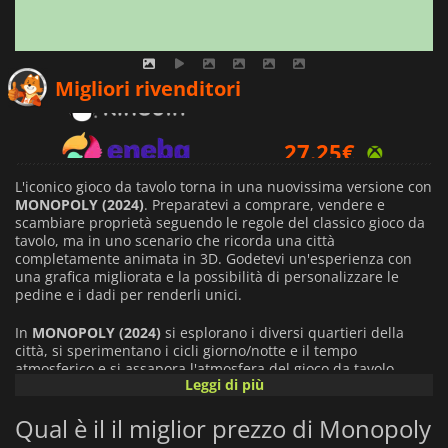
16.69
€
Migliori rivenditori
27.25
€
9.72
€
L'iconico gioco da tavolo torna in una nuovissima versione con
MONOPOLY (2024)
. Preparatevi a comprare, vendere e
scambiare proprietà seguendo le regole del classico gioco da
tavolo, ma in uno scenario che ricorda una città
completamente animata in 3D. Godetevi un'esperienza con
una grafica migliorata e la possibilità di personalizzare le
pedine e i dadi per renderli unici.
In
MONOPOLY (2024)
si esplorano i diversi quartieri della
città, si sperimentano i cicli giorno/notte e il tempo
atmosferico e si assapora l'atmosfera del gioco da tavolo
Leggi di più
mentre si compra, si vende, si commercia e si trama per
arricchirsi. Il gioco offre la possibilità di giocare in multiplayer
Qual è il il miglior prezzo di Monopoly
locale e online fino a sei giocatori. Supporta anche il
crossplay, in modo da poter condividere l'esperienza con i