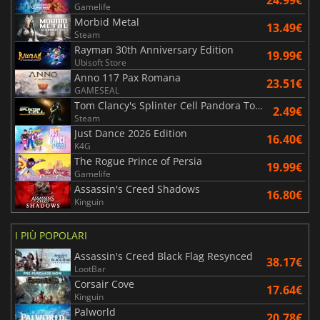
24.99€
Gamelife
Morbid Metal
13.49€
Steam
Rayman 30th Anniversary Edition
19.99€
Ubisoft Store
Anno 117 Pax Romana
23.51€
GAMESEAL
Tom Clancy's Splinter Cell Pandora Tomorrow
2.49€
Steam
Just Dance 2026 Edition
16.40€
K4G
The Rogue Prince of Persia
19.99€
Gamelife
Assassin's Creed Shadows
16.80€
Kinguin
I PIÙ POPOLARI
Assassin's Creed Black Flag Resynced
38.17€
LootBar
Corsair Cove
17.64€
Kinguin
Palworld
20.78€