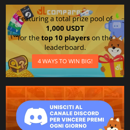
Featuring a total prize pool of
1,000 USDT
for the
top 10 players
on the
leaderboard.
4 WAYS TO WIN BIG!