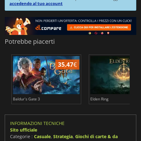
accedendo al tuo account
Potrebbe piacerti
35.47
€
2
Baldur's Gate 3
Elden Ring
INFORMAZIONI TECNICHE
Sito ufficiale
Categorie :
Casuale
,
Strategia
,
Giochi di carte & da