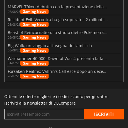
MARVEL Tōkon debutta con la presentazione della roadmap per il primo anno
Gaming News
07/08/26
Resident Evil: Veronica ha già superato i 2 milioni liste dei desideri
Gaming News
05/08/26
Beast of Reincarnation: lo studio dietro Pokémon su una nuova strada
Gaming News
05/08/26
Big Walk, un viaggio all’insegna dell’amicizia
Gaming News
05/08/26
Warhammer 40.000: Dawn of War 4 presenta la fazione dei Necron
Gaming News
31/07/26
Forsaken Realms: Vahrin's Call esce dopo un decennio di sviluppo
Gaming News
28/07/26
Ottieni le offerte migliori e i codici sconto per giocatori
Iscriviti alla newsletter di DLCompare