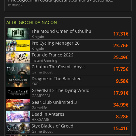
01/09/25
ALTRI GIOCHI DA NACON
The Mound Omen of Cthulhu
17.31€
Kinguin
Pro Cycling Manager 26
23.76€
Kinguin
Tour de France 2026
25.49€
Instant Gaming
Cthulhu The Cosmic Abyss
17.75€
Game Boost
Dragonkin The Banished
9.58€
K4G
GreedFall 2 The Dying World
17.91€
GAMESEAL
Gear.Club Unlimited 3
34.99€
Gamelife
Dead in Antares
8.28€
HRKGAME
Styx Blades of Greed
15.41€
Game Boost