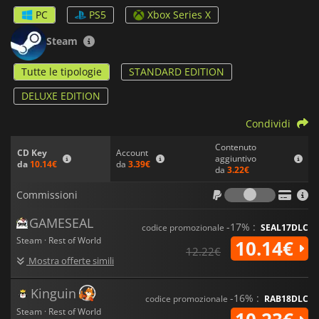
incoraggia i giocatori ad affidarsi al proprio istinto, senza
PC
PS5
Xbox Series X
mappe, bussole o indicatori di missione, rendendo ogni
scoperta un viaggio personale. Con una grafica mozzafiato e
Steam
una colonna sonora ammaliante,
Hell is Us
promette
un'esperienza avvincente che fonde un'azione intensa con
Tutte le tipologie
STANDARD EDITION
una narrazione profonda, sfidando il giocatore ad affrontare
sia gli orrori esterni che la propria oscurità interiore in un
DELUXE EDITION
mondo sull'orlo della distruzione.
Condividi
Contenuto
Account
CD Key
aggiuntivo
da
3.39€
da
10.14€
da
3.22€
Commiss
Commissioni
GAMESEAL
-17% :
codice promozionale
SEAL17DLC
Steam · Rest of World
10.14€
12.22€
Mostra offerte simili
Kinguin
-16% :
codice promozionale
RAB18DLC
Steam · Rest of World