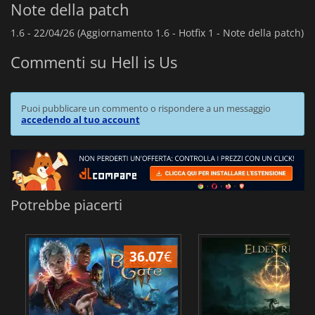
Note della patch
1.6 -
22/04/26 (Aggiornamento 1.6 - Hotfix 1 - Note della patch)
Commenti su Hell is Us
Puoi pubblicare un commento o rispondere a un messaggio
accedendo al tuo account
Potrebbe piacerti
36.07
€
2