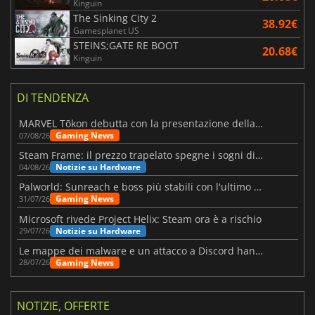
Kinguin
The Sinking City 2
38.92€
Gamesplanet US
STEINS;GATE RE BOOT
20.68€
Kinguin
DI TENDENZA
MARVEL Tōkon debutta con la presentazione della roadmap per il primo anno
Gaming News
07/08/26
Steam Frame: il prezzo trapelato spegne i sogni di un VR economico
Notizie su Hardware
04/08/26
Palworld: Sunreach e boss più stabili con l'ultimo update
Gaming News
31/07/26
Microsoft rivede Project Helix: Steam ora è a rischio
Notizie su Hardware
29/07/26
Le mappe dei malware e un attacco a Discord hanno colpito Meccha Chameleon
Gaming News
28/07/26
NOTIZIE, OFFERTE