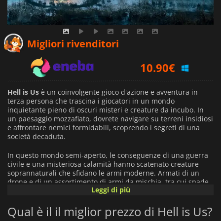
10.23
€
Migliori rivenditori
10.90
€
15.21
€
Hell is Us
è un coinvolgente gioco d'azione e avventura in
terza persona che trascina i giocatori in un mondo
inquietante pieno di oscuri misteri e creature da incubo. In
un paesaggio mozzafiato, dovrete navigare su terreni insidiosi
e affrontare nemici formidabili, scoprendo i segreti di una
società decaduta.
In questo mondo semi-aperto, le conseguenze di una guerra
civile e una misteriosa calamità hanno scatenato creature
soprannaturali che sfidano le armi moderne. Armati di un
drone e di un assortimento di armi da mischia, tra cui spade
Leggi di più
e asce, i giocatori devono imparare a combattere queste
minacce e a svelare le origini del caos.
Qual è il il miglior prezzo di Hell is Us?
Il gioco presenta un sistema di esplorazione unico che