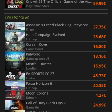
Cricket 26 The Official Game of the Ashes
59.99€
PlayStation Store
I PIÙ POPOLARI
Assassin's Creed Black Flag Resynced
37.75€
Kinguin
Halo Campaign Evolved
28.68€
LDShop
Corsair Cove
16.80€
Game Boost
Palworld
18.16€
Gamesplanet US
Mistfall Hunter
15.95€
LootBar
EA SPORTS FC 27
45.73€
Eneba
Forza Horizon 6
40.35€
LDShop
Moon Corona
4.27€
Difmark
Call of Duty Black Ops 7
24.99€
Gamelife