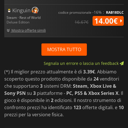
Kinguin
-16% :
codice promozionale
RAB18DLC
Steam · Rest of World
14.00€
16.67€
Deluxe Edition
Mostra offerte simili
MOSTRA TUTTO
Segnala un errore o lascia un feedback
(*) Il miglior prezzo attualmente è di
3.39€
. Abbiamo
scoperto questo prodotto disponibile da
24
venditori
che supportano
3
sistemi DRM:
Steam, Xbox Live &
Sony PSN
su
3
piattaforme -
PC, PS5 & Xbox Series X
. Il
gioco è disponibile in
2
edizioni. Il nostro strumento di
confronto prezzi ha identificato
123
offerte digitali. e
10
prezzi per la versione fisica.