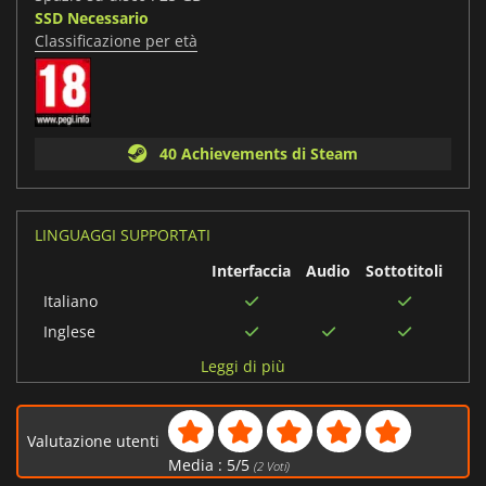
SSD Necessario
Classificazione per età
40 Achievements di Steam
LINGUAGGI SUPPORTATI
Interfaccia
Audio
Sottotitoli
Italiano
Inglese
Spagnolo
Leggi di più
Francese
Portoghese
Valutazione utenti
brasiliano
Media :
5
/
5
(
2
Voti)
Cinese semplificato