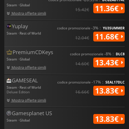
Steam · Global
11.36€
15.42€
Mostra offerte simili
Yuplay
-3% :
codice promozionale
YU3SUMMER
Steam · Rest of World
11.68€
12.04€
PremiumCDKeys
-8% :
codice promozionale
DLC8
Steam · Global
13.43€
14.60€
Mostra offerte simili
GAMESEAL
-17% :
codice promozionale
SEAL17DLC
Steam · Rest of World
13.83€
16.66€
Deluxe Edition
Mostra offerte simili
Gamesplanet US
13.83€
Steam · Global