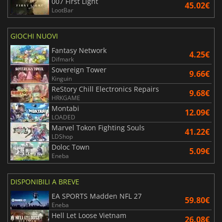
007 First Light
45.02€
LootBar
GIOCHI NUOVI
Fantasy Network
4.25€
Difmark
Sovereign Tower
9.66€
Kinguin
ReStory Chill Electronics Repairs
9.68€
HRKGAME
Montabi
12.09€
LOADED
Marvel Tokon Fighting Souls
41.22€
LDShop
Doloc Town
5.09€
Eneba
DISPONIBILI A BREVE
EA SPORTS Madden NFL 27
59.80€
Eneba
Hell Let Loose Vietnam
26.08€