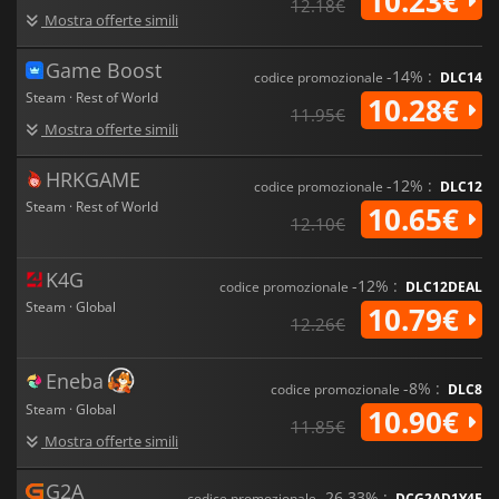
10.23€
12.18€
Mostra offerte simili
Game Boost
-14% :
codice promozionale
DLC14
Steam · Rest of World
10.28€
11.95€
Mostra offerte simili
HRKGAME
-12% :
codice promozionale
DLC12
Steam · Rest of World
10.65€
12.10€
K4G
-12% :
codice promozionale
DLC12DEAL
Steam · Global
10.79€
12.26€
Eneba
-8% :
codice promozionale
DLC8
Steam · Global
10.90€
11.85€
Mostra offerte simili
G2A
-26.33% :
codice promozionale
DCG2AD1Y4E