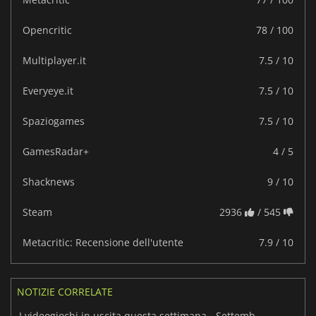
Opencritic
78 / 100
Multiplayer.it
7.5 / 10
Everyeye.it
7.5 / 10
Spaziogames
7.5 / 10
GamesRadar+
4 / 5
Shacknews
9 / 10
Steam
2936
/ 545
Metacritic: Recensione dell'utente
7.9 / 10
NOTIZIE CORRELATE
I videogiochi in uscita questa settimana - Settembre 2025 (Settimana 36)