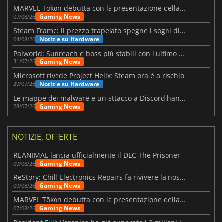
MARVEL Tōkon debutta con la presentazione della roadmap per il primo anno
Gaming News
07/08/26
Steam Frame: il prezzo trapelato spegne i sogni di un VR economico
Notizie su Hardware
04/08/26
Palworld: Sunreach e boss più stabili con l'ultimo update
Gaming News
31/07/26
Microsoft rivede Project Helix: Steam ora è a rischio
Notizie su Hardware
29/07/26
Le mappe dei malware e un attacco a Discord hanno colpito Meccha Chameleon
Gaming News
28/07/26
NOTIZIE, OFFERTE
REANIMAL lancia ufficialmente il DLC The Prisoner
Gaming News
09/08/26
ReStory: Chill Electronics Repairs fa rivivere la nostalgia degli anni 2000
Gaming News
09/08/26
MARVEL Tōkon debutta con la presentazione della roadmap per il primo anno
Gaming News
07/08/26