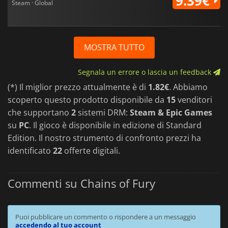
9.39€
Steam · Global
MOSTRA TUTTO
Segnala un errore o lascia un feedback
(*) Il miglior prezzo attualmente è di
1.82€
. Abbiamo
scoperto questo prodotto disponibile da
15
venditori
che supportano
2
sistemi DRM:
Steam & Epic Games
su
PC
. Il gioco è disponibile in edizione di Standard
Edition. Il nostro strumento di confronto prezzi ha
identificato
22
offerte digitali.
Commenti su Chains of Fury
Puoi pubblicare un commento o rispondere a un messaggio
accedendo al tuo account