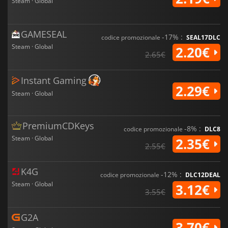
Steam · Global
GAMESEAL
-17% :
codice promozionale
SEAL17DLC
Steam · Global
2.20€
2.65€
Instant Gaming
2.29€
Steam · Global
PremiumCDKeys
-8% :
codice promozionale
DLC8
Steam · Global
2.35€
2.55€
K4G
-12% :
codice promozionale
DLC12DEAL
Steam · Global
3.12€
3.55€
G2A
3.70€