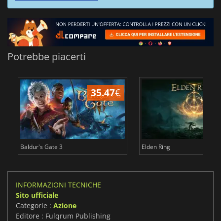
Potrebbe piacerti
35.47
€
2
Baldur's Gate 3
Elden Ring
INFORMAZIONI TECNICHE
Sito ufficiale
Categorie :
Azione
Editore : Fulqrum Publishing