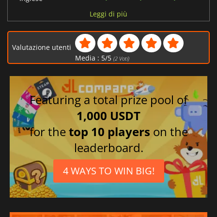
Cinese semplificato
Leggi di più
Polacco
Francese
Valutazione utenti
Tedesco
Media :
5
/
5
(
2
Voti)
Spagnolo
Russo
Giapponese
Featuring a total prize pool of
Portoghese
1,000 USDT
for the
top 10 players
on the
leaderboard.
4 WAYS TO WIN BIG!