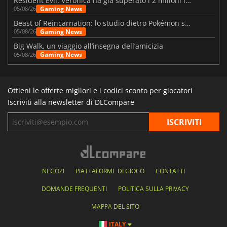
Resident Evil: Veronica ha già superato i 2 milioni liste dei desideri
Gaming News
05/08/26
Beast of Reincarnation: lo studio dietro Pokémon su una nuova strada
Gaming News
05/08/26
Big Walk, un viaggio all’insegna dell’amicizia
Gaming News
05/08/26
Ottieni le offerte migliori e i codici sconto per giocatori
Iscriviti alla newsletter di DLCompare
NEGOZI
PIATTAFORME DI GIOCO
CONTATTI
DOMANDE FREQUENTI
POLITICA SULLA PRIVACY
MAPPA DEL SITO
ITALY