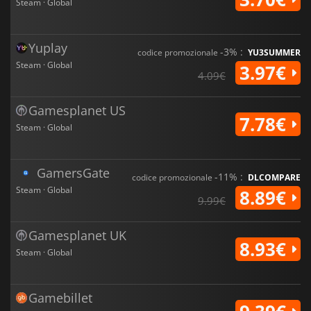
Steam · Global
Yuplay
-3% :
codice promozionale
YU3SUMMER
Steam · Global
3.97€
4.09€
Gamesplanet US
7.78€
Steam · Global
GamersGate
-11% :
codice promozionale
DLCOMPARE
Steam · Global
8.89€
9.99€
Gamesplanet UK
8.93€
Steam · Global
Gamebillet