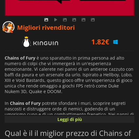
1.82
€
Migliori rivenditori
2.29
€
2.19
€
Chains of Fury
è uno sparatutto in prima persona ad alto
numero di colpi che vi immergerà in un'esperienza
emozionante. Vi calerete nei panni di un antieroe cazzuto con
baffi da paura e un arsenale da urlo. Ispirato a Hellboy, Lobo,
XIII e Void Bastards, questo gioco offre un'esperienza di gioco
unica che rende omaggio a giochi FPS retrò come Duke
Nukem 3D, Quake e DOOM.
In
Chains of Fury
potrete sfondare i muri, scoprire segreti
nascosti e distruggere orde di nemici, godendo di un
umorismo cupo e di un combattimento frenetico. Nei panni di
Leggi di più
un sicario rimasto a lungo intrappolato, avete finalmente colto
l'opportunità di fuggire e di vendicarvi di coloro che vi hanno
Qual è il il miglior prezzo di Chains of
messo in prigione.