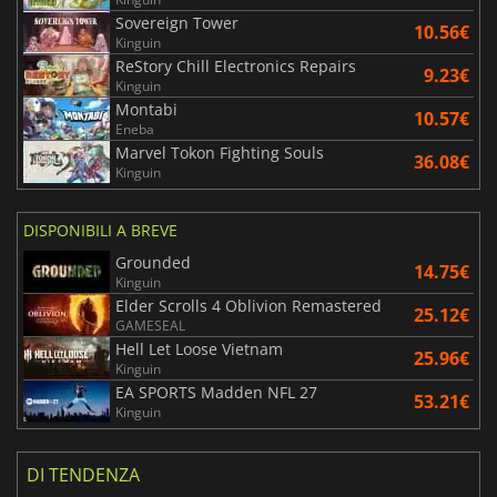
Sovereign Tower
10.56€
Kinguin
ReStory Chill Electronics Repairs
9.23€
Kinguin
Montabi
10.57€
Eneba
Marvel Tokon Fighting Souls
36.08€
Kinguin
DISPONIBILI A BREVE
Grounded
14.75€
Kinguin
Elder Scrolls 4 Oblivion Remastered
25.12€
GAMESEAL
Hell Let Loose Vietnam
25.96€
Kinguin
EA SPORTS Madden NFL 27
53.21€
Kinguin
DI TENDENZA