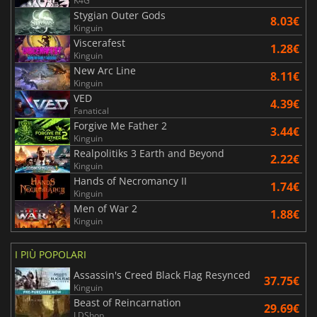
K4G
Stygian Outer Gods
8.03€
Kinguin
Viscerafest
1.28€
Kinguin
New Arc Line
8.11€
Kinguin
VED
4.39€
Fanatical
Forgive Me Father 2
3.44€
Kinguin
Realpolitiks 3 Earth and Beyond
2.22€
Kinguin
Hands of Necromancy II
1.74€
Kinguin
Men of War 2
1.88€
Kinguin
I PIÙ POPOLARI
Assassin's Creed Black Flag Resynced
37.75€
Kinguin
Beast of Reincarnation
29.69€
LDShop