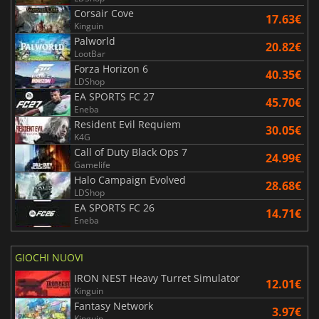
Corsair Cove
17.63€
Kinguin
Palworld
20.82€
LootBar
Forza Horizon 6
40.35€
LDShop
EA SPORTS FC 27
45.70€
Eneba
Resident Evil Requiem
30.05€
K4G
Call of Duty Black Ops 7
24.99€
Gamelife
Halo Campaign Evolved
28.68€
LDShop
EA SPORTS FC 26
14.71€
Eneba
GIOCHI NUOVI
IRON NEST Heavy Turret Simulator
12.01€
Kinguin
Fantasy Network
3.97€
Kinguin