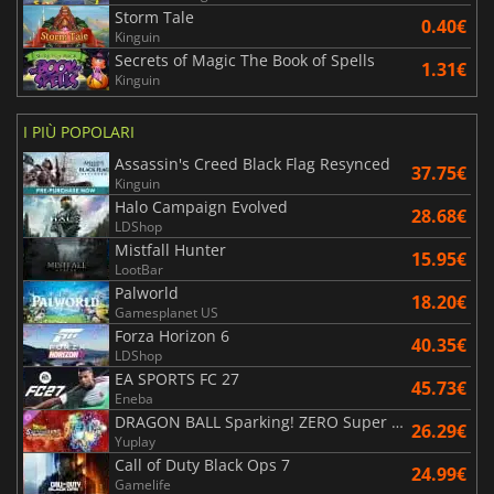
Storm Tale
0.40€
Kinguin
Secrets of Magic The Book of Spells
1.31€
Kinguin
I PIÙ POPOLARI
Assassin's Creed Black Flag Resynced
37.75€
Kinguin
Halo Campaign Evolved
28.68€
LDShop
Mistfall Hunter
15.95€
LootBar
Palworld
18.20€
Gamesplanet US
Forza Horizon 6
40.35€
LDShop
EA SPORTS FC 27
45.73€
Eneba
DRAGON BALL Sparking! ZERO Super Limit Breaking NEO
26.29€
Yuplay
Call of Duty Black Ops 7
24.99€
Gamelife