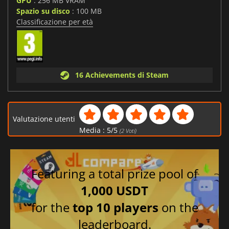
GPU
: 256 MB VRAM
Spazio su disco
: 100 MB
Classificazione per età
16 Achievements di Steam
Valutazione utenti
Media :
5
/
5
(
2
Voti)
Featuring a total prize pool of
1,000 USDT
for the
top 10 players
on the
leaderboard.