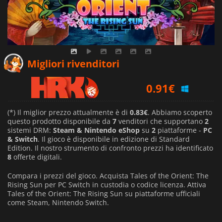
0.83
€
Migliori rivenditori
0.91
€
1.74
€
(*) Il miglior prezzo attualmente è di
0.83€
. Abbiamo scoperto
questo prodotto disponibile da
7
venditori che supportano
2
sistemi DRM:
Steam & Nintendo eShop
su
2
piattaforme -
PC
& Switch
. Il gioco è disponibile in edizione di Standard
Edition. Il nostro strumento di confronto prezzi ha identificato
8
offerte digitali.
Compara i prezzi del gioco. Acquista Tales of the Orient: The
Rising Sun per PC Switch in custodia o codice licenza. Attiva
Tales of the Orient: The Rising Sun su piattaforme ufficiali
come Steam, Nintendo Switch.