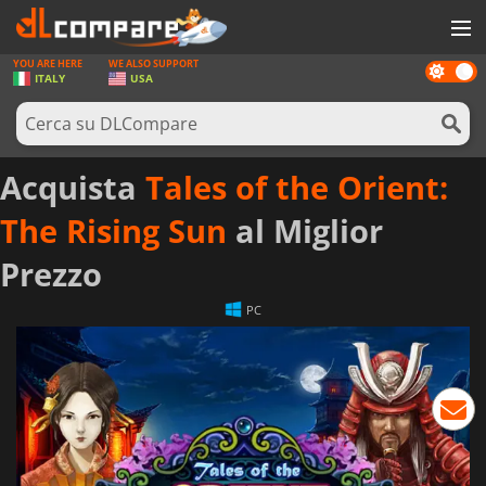
YOU ARE HERE
WE ALSO SUPPORT
Dark
GIOCHI
ITALY
USA
mode
PREPAGATE
SOFTWARE
Acquista
Tales of the Orient:
REWARDS
The Rising Sun
al Miglior
HARDWARE
Prezzo
NOTIZIE
PC
ACCEDI O REGISTRATI