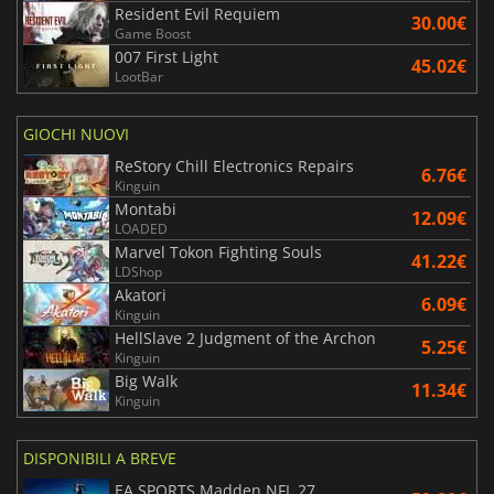
Resident Evil Requiem
30.00€
Game Boost
007 First Light
45.02€
LootBar
GIOCHI NUOVI
ReStory Chill Electronics Repairs
6.76€
Kinguin
Montabi
12.09€
LOADED
Marvel Tokon Fighting Souls
41.22€
LDShop
Akatori
6.09€
Kinguin
HellSlave 2 Judgment of the Archon
5.25€
Kinguin
Big Walk
11.34€
Kinguin
DISPONIBILI A BREVE
EA SPORTS Madden NFL 27