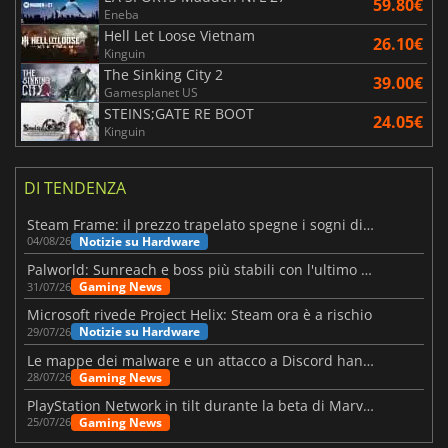
59.80€
Eneba
Hell Let Loose Vietnam
26.10€
Kinguin
The Sinking City 2
39.00€
Gamesplanet US
STEINS;GATE RE BOOT
24.05€
Kinguin
DI TENDENZA
Steam Frame: il prezzo trapelato spegne i sogni di un VR economico
Notizie su Hardware
04/08/26
Palworld: Sunreach e boss più stabili con l'ultimo update
Gaming News
31/07/26
Microsoft rivede Project Helix: Steam ora è a rischio
Notizie su Hardware
29/07/26
Le mappe dei malware e un attacco a Discord hanno colpito Meccha Chameleon
Gaming News
28/07/26
PlayStation Network in tilt durante la beta di Marvel Tōkon
Gaming News
25/07/26