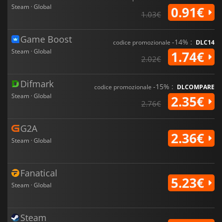
Steam · Global
0.91€
1.03€
Game Boost
-14% :
codice promozionale
DLC14
Steam · Global
1.74€
2.02€
Difmark
-15% :
codice promozionale
DLCOMPARE
Steam · Global
2.35€
2.76€
G2A
2.36€
Steam · Global
Fanatical
5.23€
Steam · Global
Steam