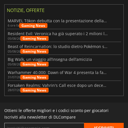
NOTIZIE, OFFERTE
MARVEL Tōkon debutta con la presentazione della roadmap per il primo anno
Gaming News
6 ore fa
Resident Evil: Veronica ha già superato i 2 milioni liste dei desideri
Gaming News
05/08/26
Beast of Reincarnation: lo studio dietro Pokémon su una nuova strada
Gaming News
05/08/26
Big Walk, un viaggio all’insegna dell’amicizia
Gaming News
05/08/26
Warhammer 40.000: Dawn of War 4 presenta la fazione dei Necron
Gaming News
31/07/26
Forsaken Realms: Vahrin's Call esce dopo un decennio di sviluppo
Gaming News
28/07/26
Ottieni le offerte migliori e i codici sconto per giocatori
Iscriviti alla newsletter di DLCompare