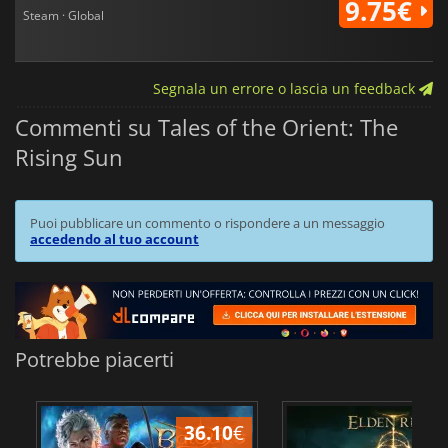
9.75€
Steam · Global
Segnala un errore o lascia un feedback
Commenti su Tales of the Orient: The
Rising Sun
Puoi pubblicare un commento o rispondere a un messaggio
accedendo al tuo account
Potrebbe piacerti
36.10
€
2