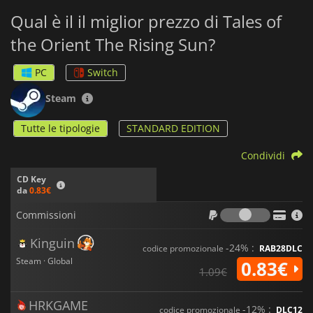
Qual è il il miglior prezzo di Tales of
the Orient The Rising Sun?
PC
Switch
Steam
Tutte le tipologie
STANDARD EDITION
Condividi
CD Key
da
0.83€
Commiss
Commissioni
Kinguin
-24% :
codice promozionale
RAB28DLC
Steam · Global
0.83€
1.09€
HRKGAME
-12% :
codice promozionale
DLC12