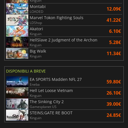
Kinguin
Montabi
12.09€
LOADED
Marvel Tokon Fighting Souls
41.22€
LDShop
Akatori
6.10€
Kinguin
HellSlave 2 Judgment of the Archon
5.28€
Kinguin
Big Walk
11.34€
Kinguin
DISPONIBILI A BREVE
EA SPORTS Madden NFL 27
59.80€
Eneba
Hell Let Loose Vietnam
26.10€
Kinguin
The Sinking City 2
39.00€
Gamesplanet US
STEINS;GATE RE BOOT
24.85€
Kinguin