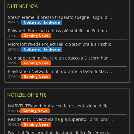
DI TENDENZA
Steam Frame: il prezzo trapelato spegne i sogni di un VR economico
Notizie su Hardware
04/08/26
Palworld: Sunreach e boss più stabili con l'ultimo update
Gaming News
31/07/26
Microsoft rivede Project Helix: Steam ora è a rischio
Notizie su Hardware
29/07/26
Le mappe dei malware e un attacco a Discord hanno colpito Meccha Chameleon
Gaming News
28/07/26
PlayStation Network in tilt durante la beta di Marvel Tōkon
Gaming News
25/07/26
NOTIZIE, OFFERTE
MARVEL Tōkon debutta con la presentazione della roadmap per il primo anno
Gaming News
3 ore fa
Resident Evil: Veronica ha già superato i 2 milioni liste dei desideri
Gaming News
05/08/26
Beast of Reincarnation: lo studio dietro Pokémon su una nuova strada