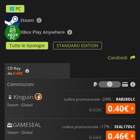
PC
Steam
XBox Play Anywhere
Tutte le tipologie
STANDARD EDITION
Condividi
CD Key
da
0.40€
Commiss
Commissioni
Kinguin
-24% :
codice promozionale
RAB28DLC
Steam · Global
0.40€
0.53€
GAMESEAL
-17% :
codice promozionale
SEAL17DLC
Steam · Global
0.46€
0.56€