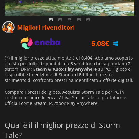
0.40
€
Migliori rivenditori
6.08
€
0.46
€
(*) Il miglior prezzo attualmente è di
0.40€
. Abbiamo scoperto
questo prodotto disponibile da
5
venditori che supportano
2
sistemi DRM:
Steam & XBox Play Anywhere
su
PC
. Il gioco è
disponibile in edizione di Standard Edition. Il nostro
strumento di confronto prezzi ha identificato
5
offerte digitali.
Compara i prezzi del gioco. Acquista Storm Tale per PC in
custodia o codice licenza. Attiva Storm Tale su piattaforme
ufficiali come Steam, PC/Xbox Play Anywhere.
Qual è il il miglior prezzo di Storm
Tale?