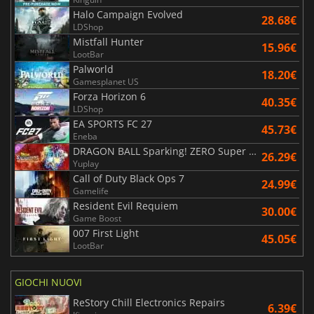
Halo Campaign Evolved
28.68€
LDShop
Mistfall Hunter
15.96€
LootBar
Palworld
18.20€
Gamesplanet US
Forza Horizon 6
40.35€
LDShop
EA SPORTS FC 27
45.73€
Eneba
DRAGON BALL Sparking! ZERO Super Limit Breaking NEO
26.29€
Yuplay
Call of Duty Black Ops 7
24.99€
Gamelife
Resident Evil Requiem
30.00€
Game Boost
007 First Light
45.05€
LootBar
GIOCHI NUOVI
ReStory Chill Electronics Repairs
6.39€