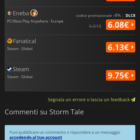
Eneba
-8% :
codice promozionale
DLC8
PC/Xbox Play Anywhere · Europe
6.08€
6.61€
Fanatical
6.13€
Steam · Global
Steam
9.75€
Steam · Global
Segnala un errore o lascia un feedback
Commenti su Storm Tale
Puoi pubblicare un commento o rispondere a un messaggio
accedendo al tuo account