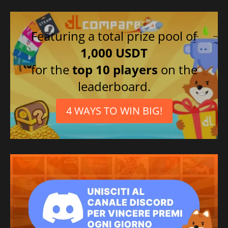
Featuring a total prize pool of
1,000 USDT
for the
top 10 players
on the
leaderboard.
4 WAYS TO WIN BIG!