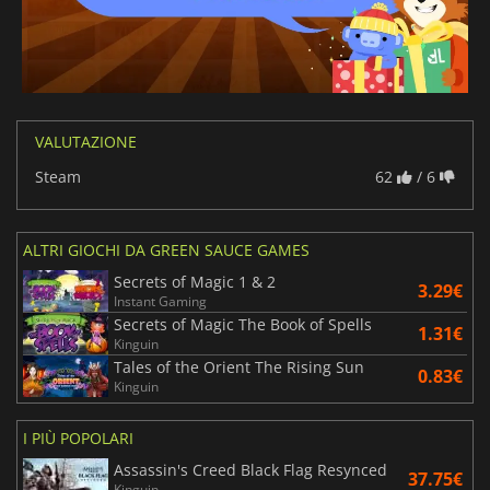
VALUTAZIONE
Steam
62
/ 6
ALTRI GIOCHI DA GREEN SAUCE GAMES
Secrets of Magic 1 & 2
3.29€
Instant Gaming
Secrets of Magic The Book of Spells
1.31€
Kinguin
Tales of the Orient The Rising Sun
0.83€
Kinguin
I PIÙ POPOLARI
Assassin's Creed Black Flag Resynced
37.75€
Kinguin