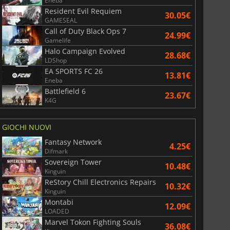
War WARHAMMER 3
Lies Of P
Eneba
Resident Evil Requiem
30.05€
GAMESEAL
Call of Duty Black Ops 7
24.99€
Gamelife
Halo Campaign Evolved
28.68€
LDShop
EA SPORTS FC 26
13.81€
Eneba
Battlefield 6
23.67€
K4G
GIOCHI NUOVI
Fantasy Network
4.25€
Difmark
Sovereign Tower
10.48€
Kinguin
ReStory Chill Electronics Repairs
10.32€
Kinguin
Montabi
12.09€
LOADED
Marvel Tokon Fighting Souls
36.08€