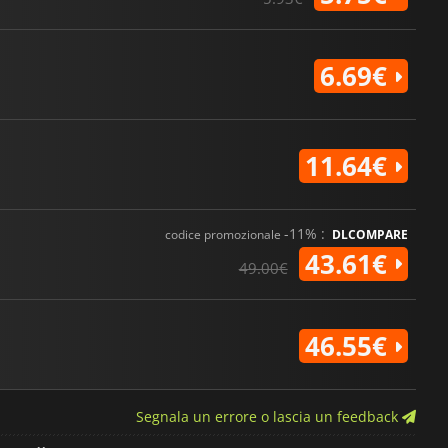
6.69€
11.64€
-11% :
codice promozionale
DLCOMPARE
43.61€
49.00€
46.55€
Segnala un errore o lascia un feedback