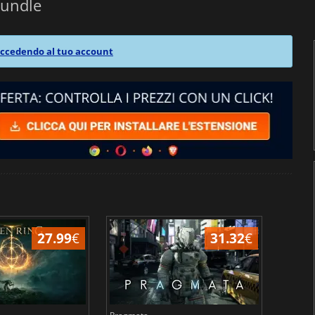
Bundle
ccedendo al tuo account
27.99
€
31.32
€