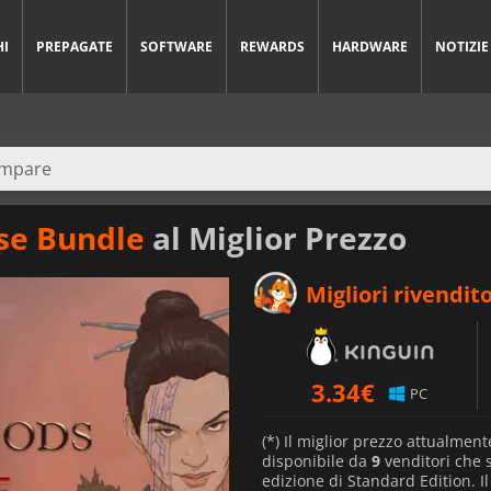
HI
PREPAGATE
SOFTWARE
REWARDS
HARDWARE
NOTIZIE
se Bundle
al Miglior Prezzo
Migliori rivendito
3.34
€
PC
(*) Il miglior prezzo attualment
disponibile da
9
venditori che
edizione di Standard Edition. I