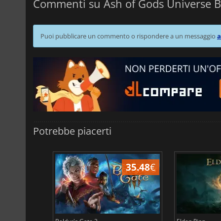
Commenti su Ash of Gods Universe 
Puoi pubblicare un commento o rispondere a un messaggio
a
Potrebbe piacerti
45.05
€
35.48
€