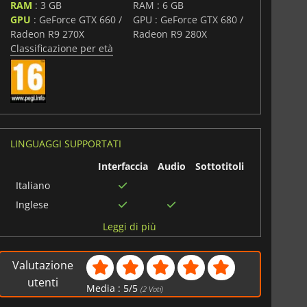
RAM
: 3 GB
RAM : 6 GB
GPU
: GeForce GTX 660 /
GPU : GeForce GTX 680 /
Radeon R9 270X
Radeon R9 280X
Classificazione per età
LINGUAGGI SUPPORTATI
Interfaccia
Audio
Sottotitoli
Italiano
Inglese
Portoghese
Leggi di più
brasiliano
Spagnolo
Valutazione
Francese
utenti
Media :
5
/
5
(
2
Voti)
Cinese
semplificato