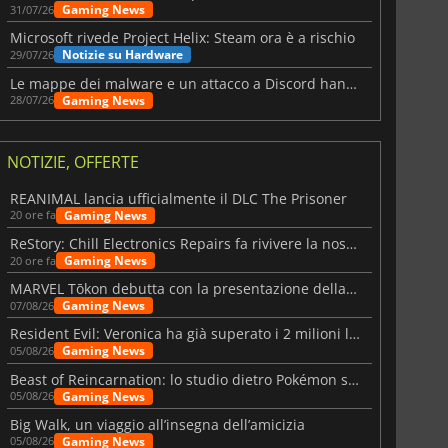
Gaming News
31/07/26
Microsoft rivede Project Helix: Steam ora è a rischio
Notizie su Hardware
29/07/26
Le mappe dei malware e un attacco a Discord hanno colpito Meccha Chameleon
Gaming News
28/07/26
NOTIZIE, OFFERTE
REANIMAL lancia ufficialmente il DLC The Prisoner
Gaming News
20 ore fa
ReStory: Chill Electronics Repairs fa rivivere la nostalgia degli anni 2000
Gaming News
20 ore fa
MARVEL Tōkon debutta con la presentazione della roadmap per il primo anno
Gaming News
07/08/26
Resident Evil: Veronica ha già superato i 2 milioni liste dei desideri
Gaming News
05/08/26
Beast of Reincarnation: lo studio dietro Pokémon su una nuova strada
Gaming News
05/08/26
Big Walk, un viaggio all’insegna dell’amicizia
Gaming News
05/08/26