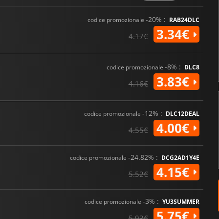
-20% :
codice promozionale
RAB24DLC
3.34€
4.17€
-8% :
codice promozionale
DLC8
3.83€
4.16€
-12% :
codice promozionale
DLC12DEAL
4.00€
4.55€
-24.82% :
codice promozionale
DCG2AD1Y4E
4.15€
5.52€
-3% :
codice promozionale
YU3SUMMER
5.75€
5.93€