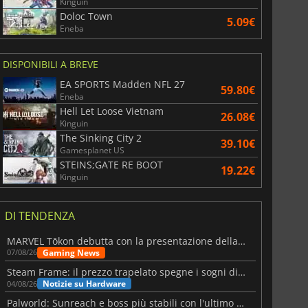
Kinguin
Doloc Town
5.09€
Eneba
DISPONIBILI A BREVE
EA SPORTS Madden NFL 27
59.80€
Eneba
Hell Let Loose Vietnam
26.08€
Kinguin
The Sinking City 2
39.10€
Gamesplanet US
STEINS;GATE RE BOOT
19.22€
Kinguin
DI TENDENZA
MARVEL Tōkon debutta con la presentazione della roadmap per il primo anno
Gaming News
07/08/26
Steam Frame: il prezzo trapelato spegne i sogni di un VR economico
Notizie su Hardware
04/08/26
Palworld: Sunreach e boss più stabili con l'ultimo update