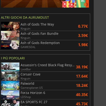
ALTRI GIOCHI DA AURUMDUST
Ash of Gods The Way
0.77€
Kinguin
Ash of Gods Fan Bundle
3.59€
Kinguin
Ash of Gods Redemption
1.98€
GAMESEAL
I PIÙ POPOLARI
Assassin's Creed Black Flag Resynced
38.19€
LootBar
Corsair Cove
17.64€
Kinguin
6.75
€
15.86
€
Palworld
18.24€
Gamesplanet US
Forza Horizon 6
40.35€
LDShop
EA SPORTS FC 27
45.73€