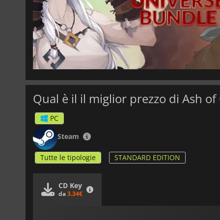
Qual è il il miglior prezzo di Ash 
PC
Steam
Tutte le tipologie
STANDARD EDITION
CD Key
da
3.34€