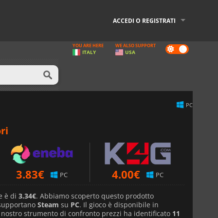
ACCEDI O REGISTRATI
YOU ARE HERE
WE ALSO SUPPORT
Dark
ITALY
USA
mode
PC
ri
3.83
€
4.00
€
PC
PC
e è di
3.34€
. Abbiamo scoperto questo prodotto
 supportano
Steam
su
PC
. Il gioco è disponibile in
l nostro strumento di confronto prezzi ha identificato
11