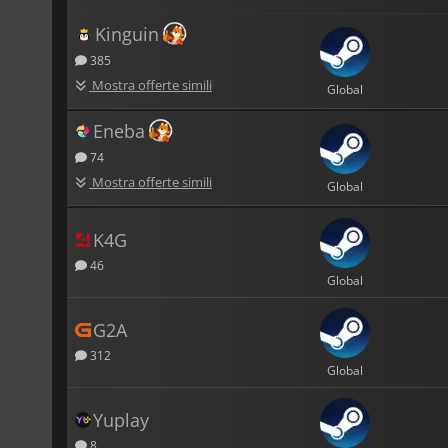
Kinguin
385
Mostra offerte simili
Global
Eneba
74
Mostra offerte simili
Global
K4G
46
Global
G2A
312
Global
Yuplay
8