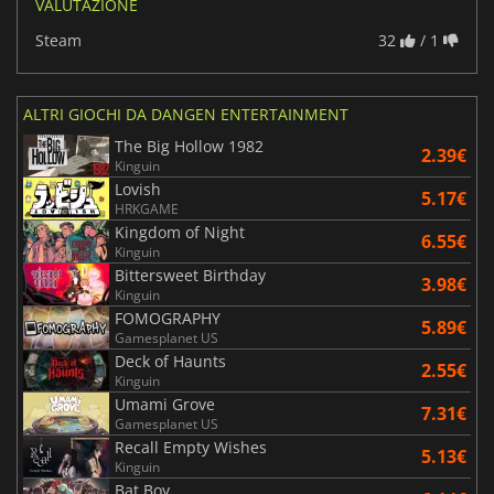
VALUTAZIONE
Steam
32
/ 1
ALTRI GIOCHI DA DANGEN ENTERTAINMENT
The Big Hollow 1982
2.39€
Kinguin
Lovish
5.17€
HRKGAME
Kingdom of Night
6.55€
Kinguin
Bittersweet Birthday
3.98€
Kinguin
FOMOGRAPHY
5.89€
Gamesplanet US
Deck of Haunts
2.55€
Kinguin
Umami Grove
7.31€
Gamesplanet US
Recall Empty Wishes
5.13€
Kinguin
Bat Boy