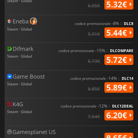
unica costruita attorno alla velocità, al combattimento e alla
Steam · Global
5.32€
6.05€
scoperta in un mondo futuro in rovina.
Eneba
-8% :
codice promozionale
DLC8
Steam · Global
5.44€
5.91€
Difmark
-15% :
codice promozionale
DLCOMPARE
Steam · Global
5.72€
6.73€
Game Boost
-14% :
codice promozionale
DLC14
Steam · Global
5.89€
6.85€
K4G
-12% :
codice promozionale
DLC12DEAL
Steam · Global
6.20€
7.04€
Gamesplanet US
8.65€