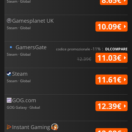
Steam · Global
Gamesplanet UK
10.09€
Steam · Global
GamersGate
-11% :
codice promozionale
DLCOMPARE
Steam · Global
11.03€
12.39€
Steam
11.61€
Steam · Global
GOG.com
12.39€
GOG Galaxy · Global
Instant Gaming