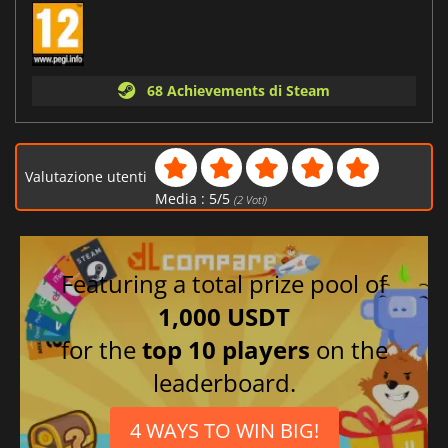
68 Achievements di Steam
Valutazione utenti
Media :
5
/
5
(
2
Voti)
Featuring a total prize pool of
1,000 USDT
for the
top 10 players
on the
leaderboard.
4 WAYS TO WIN BIG!