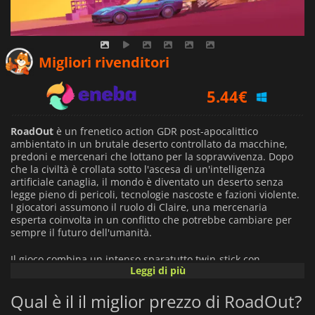
5.08
€
Migliori rivenditori
5.44
€
12.99
€
RoadOut
è un frenetico action GDR post-apocalittico
ambientato in un brutale deserto controllato da macchine,
predoni e mercenari che lottano per la sopravvivenza. Dopo
che la civiltà è crollata sotto l'ascesa di un'intelligenza
artificiale canaglia, il mondo è diventato un deserto senza
legge pieno di pericoli, tecnologie nascoste e fazioni violente.
I giocatori assumono il ruolo di Claire, una mercenaria
esperta coinvolta in un conflitto che potrebbe cambiare per
sempre il futuro dell'umanità.
Il gioco combina un intenso sparatutto twin-stick con
Leggi di più
combattimenti veicolari ad alta velocità ed esplorazione open-
world. Viaggia attraverso enormi ambienti desertici su un
Qual è il il miglior prezzo di RoadOut?
veicolo da combattimento personalizzabile, completa
pericolosi contratti e combatti attraverso zone controllate dal