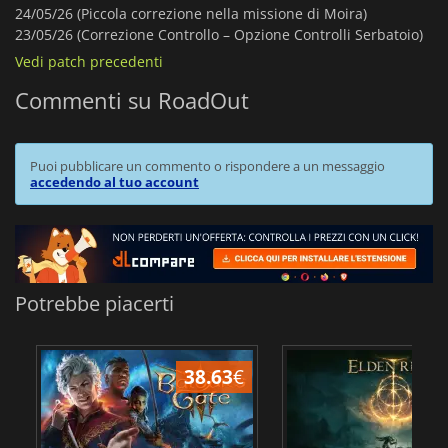
24/05/26 (Piccola correzione nella missione di Moira)
23/05/26 (Correzione Controllo – Opzione Controlli Serbatoio)
Vedi patch precedenti
Commenti su RoadOut
Puoi pubblicare un commento o rispondere a un messaggio
accedendo al tuo account
Potrebbe piacerti
38.63
€
2