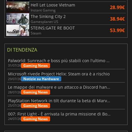
Hell Let Loose Vietnam
28.99€
Instant Gaming
The Sinking City 2
38.94€
Gamesplanet US
STEINS;GATE RE BOOT
53.99€
Steam
DI TENDENZA
Palworld: Sunreach e boss più stabili con l'ultimo update
Gaming News
31/07/26
Microsoft rivede Project Helix: Steam ora è a rischio
Notizie su Hardware
29/07/26
Le mappe dei malware e un attacco a Discord hanno colpito Meccha Chameleon
Gaming News
28/07/26
PlayStation Network in tilt durante la beta di Marvel Tōkon
Gaming News
25/07/26
007: First Light - È arrivata la prima missione di Bond dopo il lancio
Gaming News
24/07/26