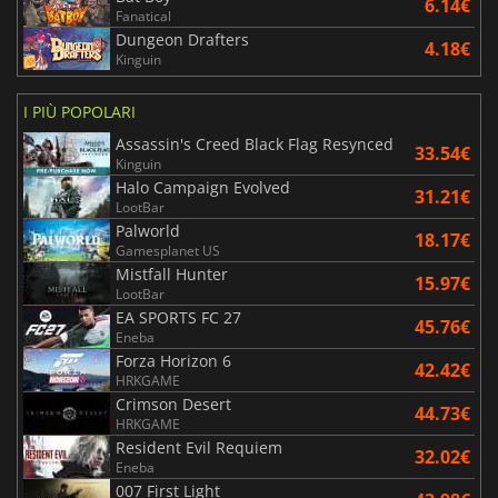
6.14€
Fanatical
Dungeon Drafters
4.18€
Kinguin
I PIÙ POPOLARI
Assassin's Creed Black Flag Resynced
33.54€
Kinguin
Halo Campaign Evolved
31.21€
LootBar
Palworld
18.17€
Gamesplanet US
Mistfall Hunter
15.97€
LootBar
EA SPORTS FC 27
45.76€
Eneba
Forza Horizon 6
42.42€
HRKGAME
Crimson Desert
44.73€
HRKGAME
Resident Evil Requiem
32.02€
Eneba
007 First Light