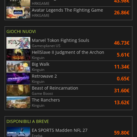
43.98€
HRKGAME
Avatar Legends The Fighting Game
26.86€
HRKGAME
GIOCHI NUOVI
Marvel Tokon Fighting Souls
46.73€
Gamesplanet US
HellSlave II Judgment of the Archon
5.61€
Kinguin
Big Walk
11.34€
Kinguin
Retrowave 2
0.65€
Kinguin
Beast of Reincarnation
31.60€
Game Boost
The Ranchers
13.62€
Kinguin
DISPONIBILI A BREVE
EA SPORTS Madden NFL 27
59.80€
Eneba