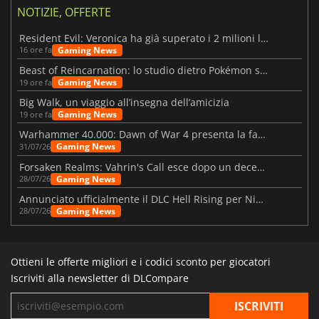
NOTIZIE, OFFERTE
Resident Evil: Veronica ha già superato i 2 milioni liste dei desideri
Gaming News
16 ore fa
Beast of Reincarnation: lo studio dietro Pokémon su una nuova strada
Gaming News
19 ore fa
Big Walk, un viaggio all’insegna dell’amicizia
Gaming News
19 ore fa
Warhammer 40.000: Dawn of War 4 presenta la fazione dei Necron
Gaming News
31/07/26
Forsaken Realms: Vahrin's Call esce dopo un decennio di sviluppo
Gaming News
28/07/26
Annunciato ufficialmente il DLC Hell Rising per Nioh 3
Gaming News
28/07/26
Ottieni le offerte migliori e i codici sconto per giocatori
Iscriviti alla newsletter di DLCompare