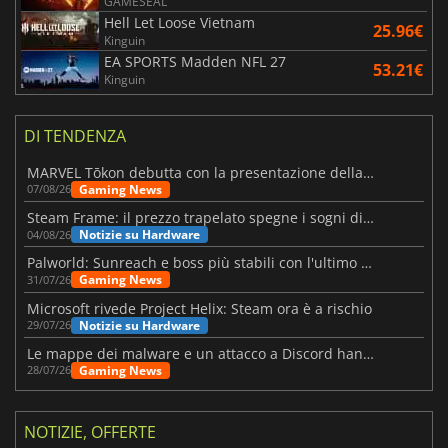
GAMESEAL
Hell Let Loose Vietnam
25.96€
Kinguin
EA SPORTS Madden NFL 27
53.21€
Kinguin
DI TENDENZA
MARVEL Tōkon debutta con la presentazione della roadmap per il primo anno
Gaming News
07/08/26
Steam Frame: il prezzo trapelato spegne i sogni di un VR economico
Notizie su Hardware
04/08/26
Palworld: Sunreach e boss più stabili con l'ultimo update
Gaming News
31/07/26
Microsoft rivede Project Helix: Steam ora è a rischio
Notizie su Hardware
29/07/26
Le mappe dei malware e un attacco a Discord hanno colpito Meccha Chameleon
Gaming News
28/07/26
NOTIZIE, OFFERTE