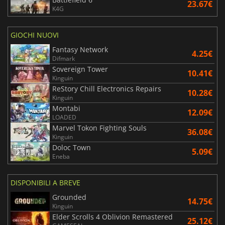
23.67€
K4G
GIOCHI NUOVI
Fantasy Network
4.25€
Difmark
Sovereign Tower
10.41€
Kinguin
ReStory Chill Electronics Repairs
10.28€
Kinguin
Montabi
12.09€
LOADED
Marvel Tokon Fighting Souls
36.08€
Kinguin
Doloc Town
5.09€
Eneba
DISPONIBILI A BREVE
Grounded
14.75€
Kinguin
Elder Scrolls 4 Oblivion Remastered
25.12€