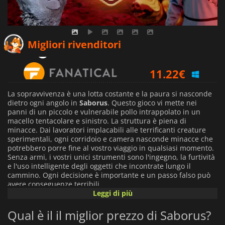
8.10
€
Migliori rivenditori
11.22
€
14.99
€
La sopravvivenza è una lotta costante e la paura si nasconde
dietro ogni angolo in
Saborus
. Questo gioco vi mette nei
panni di un piccolo e vulnerabile pollo intrappolato in un
macello tentacolare e sinistro. La struttura è piena di
minacce. Dai lavoratori implacabili alle terrificanti creature
sperimentali, ogni corridoio e camera nasconde minacce che
potrebbero porre fine al vostro viaggio in qualsiasi momento.
Senza armi, i vostri unici strumenti sono l'ingegno, la furtività
e l'uso intelligente degli oggetti che incontrate lungo il
cammino. Ogni decisione è importante e un passo falso può
avere conseguenze terribili.
Leggi di più
Ma la sopravvivenza non consiste solo nel nascondersi. Il
Qual è il il miglior prezzo di Saborus?
mattatoio è pieno di enigmi intricati che mettono alla prova le
vostre capacità di risolvere i problemi. Interagisci con i