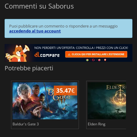
Commenti su Saborus
Puoi pubblicare un commento o rispondere a un messaggio
accedendo al tuo account
Potrebbe piacerti
35.47
€
2
Baldur's Gate 3
Elden Ring