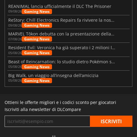
REANIMAL lancia ufficialmente il DLC The Prisoner
Gaming News
09/08/26
ReStory: Chill Electronics Repairs fa rivivere la nostalgia degli anni 2000
Gaming News
09/08/26
MARVEL Tōkon debutta con la presentazione della roadmap per il primo anno
Gaming News
07/08/26
Resident Evil: Veronica ha già superato i 2 milioni liste dei desideri
Gaming News
05/08/26
Beast of Reincarnation: lo studio dietro Pokémon su una nuova strada
Gaming News
05/08/26
Big Walk, un viaggio all’insegna dell’amicizia
Gaming News
05/08/26
Ottieni le offerte migliori e i codici sconto per giocatori
Iscriviti alla newsletter di DLCompare