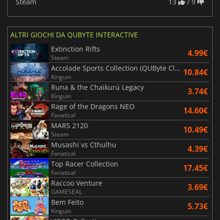
Steam
13
/ 9
ALTRI GIOCHI DA QUBYTE INTERACTIVE
Extinction Rifts
4.99€
Steam
Accolade Sports Collection (QUByte Classics)
10.84€
Kinguin
Runa & the Chaikurú Legacy
3.74€
Kinguin
Rage of the Dragons NEO
14.60€
Fanatical
MARS 2120
10.49€
Steam
Musashi vs Cthulhu
4.39€
Fanatical
Top Racer Collection
17.45€
Fanatical
Raccoo Venture
3.69€
GAMESEAL
Bem Feito
5.73€
Kinguin