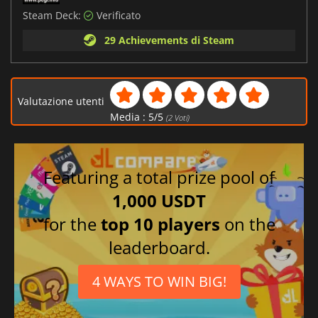
Steam Deck:
Verificato
29 Achievements di Steam
Valutazione utenti
Media :
5
/
5
(
2
Voti)
Featuring a total prize pool of
1,000 USDT
for the
top 10 players
on the
leaderboard.
4 WAYS TO WIN BIG!