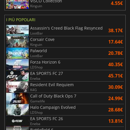
VISCO Collection
4.55€
Kinguin
I PIÙ POPOLARI
Assassin's Creed Black Flag Resynced
38.17€
LootBar
Corsair Cove
17.64€
Kinguin
Palworld
20.78€
LootBar
Forza Horizon 6
40.35€
LDShop
EA SPORTS FC 27
45.71€
Eneba
Resident Evil Requiem
30.09€
K4G
Call of Duty Black Ops 7
24.99€
Gamelife
Halo Campaign Evolved
28.68€
LDShop
EA SPORTS FC 26
13.81€
Eneba
Battlefield 6