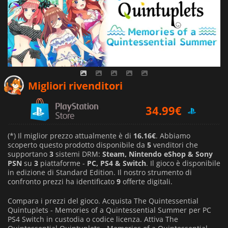
34.99
€
Migliori rivenditori
34.99
€
43.60
€
(*) Il miglior prezzo attualmente è di
16.16€
. Abbiamo
scoperto questo prodotto disponibile da
5
venditori che
supportano
3
sistemi DRM:
Steam, Nintendo eShop & Sony
PSN
su
3
piattaforme -
PC, PS4 & Switch
. Il gioco è disponibile
in edizione di Standard Edition. Il nostro strumento di
confronto prezzi ha identificato
9
offerte digitali.
Compara i prezzi del gioco. Acquista The Quintessential
Quintuplets - Memories of a Quintessential Summer per PC
PS4 Switch in custodia o codice licenza. Attiva The