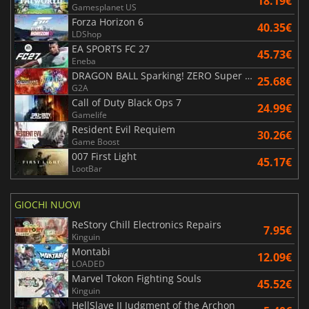
18.19€
Gamesplanet US
Forza Horizon 6
40.35€
LDShop
EA SPORTS FC 27
45.73€
Eneba
DRAGON BALL Sparking! ZERO Super Limit Breaking NEO
25.68€
G2A
Call of Duty Black Ops 7
24.99€
Gamelife
Resident Evil Requiem
30.26€
Game Boost
007 First Light
45.17€
LootBar
GIOCHI NUOVI
ReStory Chill Electronics Repairs
7.95€
Kinguin
Montabi
12.09€
LOADED
Marvel Tokon Fighting Souls
45.52€
Kinguin
HellSlave II Judgment of the Archon