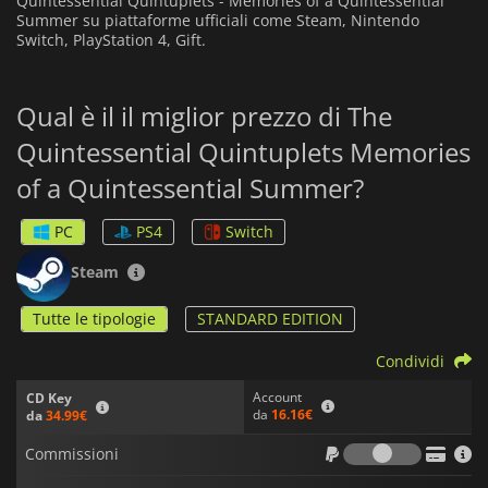
Quintessential Quintuplets - Memories of a Quintessential
Summer su piattaforme ufficiali come Steam, Nintendo
Switch, PlayStation 4, Gift.
Qual è il il miglior prezzo di The
Quintessential Quintuplets Memories
of a Quintessential Summer?
PC
PS4
Switch
Steam
Tutte le tipologie
STANDARD EDITION
Condividi
Account
CD Key
da
16.16€
da
34.99€
Commiss
Commissioni