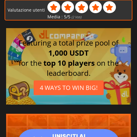
Valutazione utenti
Media :
5
/
5
(
2
Voti)
Featuring a total prize pool of
1,000 USDT
for the
top 10 players
on the
leaderboard.
4 WAYS TO WIN BIG!