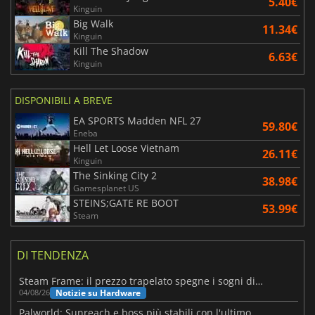
5.40€
Kinguin
Big Walk
11.34€
Kinguin
Kill The Shadow
6.63€
Kinguin
DISPONIBILI A BREVE
EA SPORTS Madden NFL 27
59.80€
Eneba
Hell Let Loose Vietnam
26.11€
Kinguin
The Sinking City 2
38.98€
Gamesplanet US
STEINS;GATE RE BOOT
53.99€
Steam
DI TENDENZA
Steam Frame: il prezzo trapelato spegne i sogni di un VR economico
Notizie su Hardware
04/08/26
Palworld: Sunreach e boss più stabili con l'ultimo update