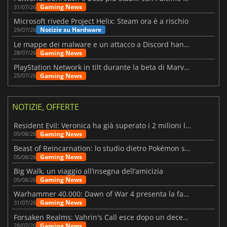
Gaming News
31/07/26
Microsoft rivede Project Helix: Steam ora è a rischio
Notizie su Hardware
29/07/26
Le mappe dei malware e un attacco a Discord hanno colpito Meccha Chameleon
Gaming News
28/07/26
PlayStation Network in tilt durante la beta di Marvel Tōkon
Gaming News
25/07/26
NOTIZIE, OFFERTE
Resident Evil: Veronica ha già superato i 2 milioni liste dei desideri
Gaming News
05/08/26
Beast of Reincarnation: lo studio dietro Pokémon su una nuova strada
Gaming News
05/08/26
Big Walk, un viaggio all’insegna dell’amicizia
Gaming News
05/08/26
Warhammer 40.000: Dawn of War 4 presenta la fazione dei Necron
Gaming News
31/07/26
Forsaken Realms: Vahrin's Call esce dopo un decennio di sviluppo
Gaming News
28/07/26