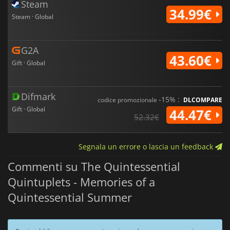
Steam
34.99€
Steam · Global
G2A
43.60€
Gift · Global
Difmark
-15% :
codice promozionale
DLCOMPARE
Gift · Global
44.47€
52.32€
Segnala un errore o lascia un feedback
Commenti su The Quintessential
Quintuplets - Memories of a
Quintessential Summer