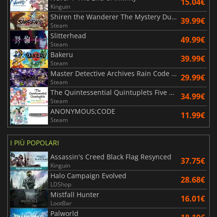
15.04€
Kinguin
Shiren the Wanderer The Mystery Dungeon of Serpentcoil Island
39.99€
Steam
Slitterhead
49.99€
Steam
Bakeru
39.99€
Steam
Master Detective Archives Rain Code Plus
29.99€
Steam
The Quintessential Quintuplets Five Memories Spent With You
34.99€
Steam
ANONYMOUS;CODE
11.99€
Steam
I PIÙ POPOLARI
Assassin's Creed Black Flag Resynced
37.75€
Kinguin
Halo Campaign Evolved
28.68€
LDShop
Mistfall Hunter
16.01€
LootBar
Palworld