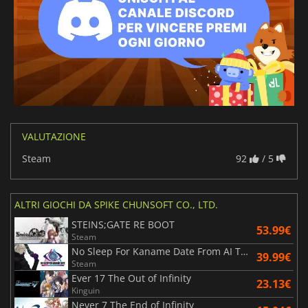
VALUTAZIONE
Steam
92
/ 5
ALTRI GIOCHI DA SPIKE CHUNSOFT CO., LTD.
STEINS;GATE RE BOOT
53.99€
Steam
No Sleep For Kaname Date From AI The Somnium Files
39.99€
Steam
Ever 17 The Out of Infinity
23.13€
Kinguin
Never 7 The End of Infinity