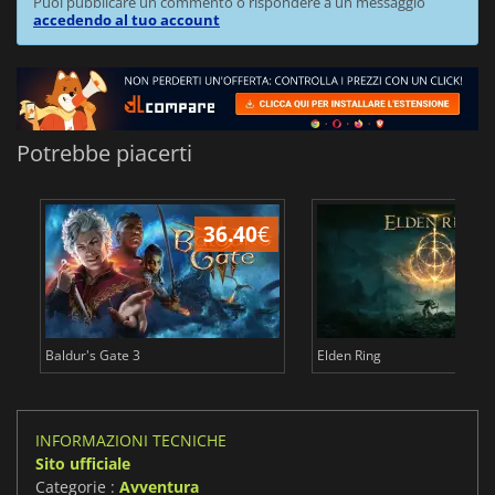
Puoi pubblicare un commento o rispondere a un messaggio
accedendo al tuo account
Potrebbe piacerti
36.40
€
2
Baldur's Gate 3
Elden Ring
INFORMAZIONI TECNICHE
Sito ufficiale
Categorie :
Avventura