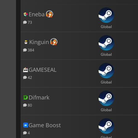
Eneba
73
Global
Kinguin
384
Global
GAMESEAL
42
Global
Difmark
80
Global
Game Boost
4
Global