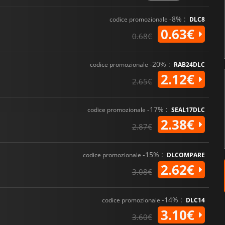
-8% :
codice promozionale
DLC8
0.63€
0.68€
-20% :
codice promozionale
RAB24DLC
2.12€
2.65€
-17% :
codice promozionale
SEAL17DLC
2.38€
2.87€
-15% :
codice promozionale
DLCOMPARE
2.62€
3.08€
-14% :
codice promozionale
DLC14
3.10€
3.60€