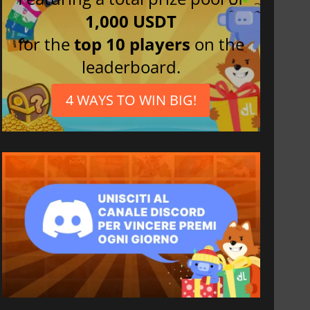
1,000 USDT
for the
top 10 players
on the
leaderboard.
4 WAYS TO WIN BIG!