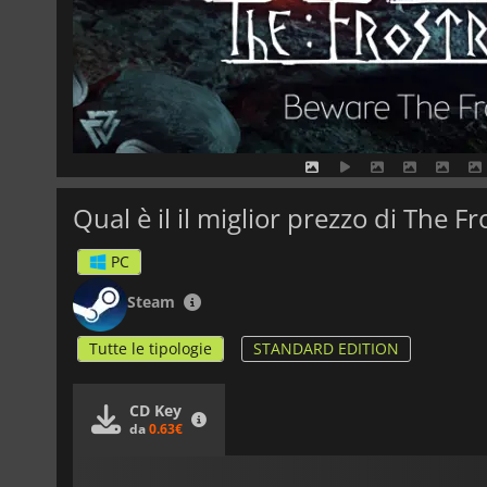
Qual è il il miglior prezzo di The F
PC
Steam
Tutte le tipologie
STANDARD EDITION
CD Key
da
0.63€