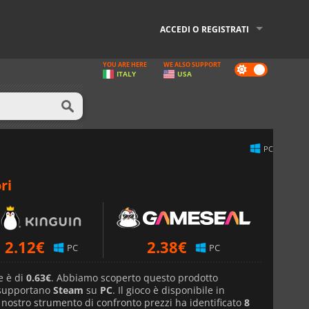
ACCEDI O REGISTRATI
YOU ARE HERE
WE ALSO SUPPORT
Dark
ITALY
USA
mode
PC
ri
2.12
€
2.38
€
PC
PC
e è di
0.63€
. Abbiamo scoperto questo prodotto
 supportano
Steam
su
PC
. Il gioco è disponibile in
l nostro strumento di confronto prezzi ha identificato
8