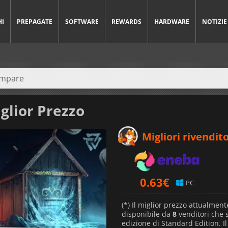
HI
PREPAGATE
SOFTWARE
REWARDS
HARDWARE
NOTIZIE
glior Prezzo
Migliori rivendito
0.63
€
PC
(*) Il miglior prezzo attualment
disponibile da
8
venditori che
edizione di Standard Edition. I