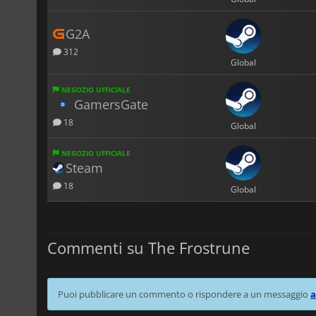
G2A
312
Global
NEGOZIO UFFICIALE
GamersGate
18
Global
NEGOZIO UFFICIALE
Steam
18
Global
Commenti su The Frostrune
Puoi pubblicare un commento o rispondere a un messaggio
a