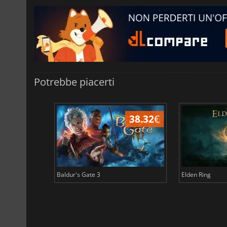
Potrebbe piacerti
45.17
€
38.32
€
Baldur's Gate 3
Elden Ring