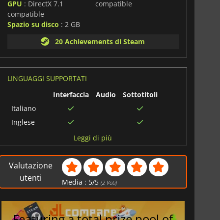
GPU
: DirectX 7.1
compatible
compatible
Spazio su disco
: 2 GB
20 Achievements di Steam
LINGUAGGI SUPPORTATI
Interfaccia
Audio
Sottotitoli
Italiano
Inglese
Francese
Leggi di più
Spagnolo
Arabo
Valutazione
Russo
utenti
Media :
5
/
5
(
2
Voti)
Tedesco
Norvegese
Featuring a total prize pool of