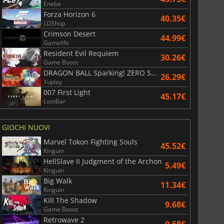
Eneba
Forza Horizon 6
40.35€
LDShop
Crimson Desert
44.99€
Gamelife
Resident Evil Requiem
30.26€
Game Boost
DRAGON BALL Sparking! ZERO Super Limit Breaking NEO
26.29€
Yuplay
007 First Light
45.17€
LootBar
GIOCHI NUOVI
Marvel Tokon Fighting Souls
45.52€
Kinguin
HellSlave II Judgment of the Archon
5.49€
Kinguin
Big Walk
11.34€
Kinguin
Kill The Shadow
9.68€
Game Boost
Retrowave 2
0.68€