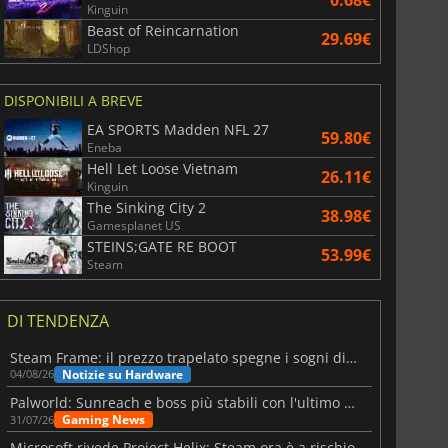
Kinguin
Beast of Reincarnation
29.69€
LDShop
DISPONIBILI A BREVE
EA SPORTS Madden NFL 27
59.80€
Eneba
Hell Let Loose Vietnam
26.11€
Kinguin
The Sinking City 2
38.98€
Gamesplanet US
STEINS;GATE RE BOOT
53.99€
Steam
DI TENDENZA
Steam Frame: il prezzo trapelato spegne i sogni di un VR economico
Notizie su Hardware
04/08/26
Palworld: Sunreach e boss più stabili con l'ultimo update
Gaming News
31/07/26
Microsoft rivede Project Helix: Steam ora è a rischio