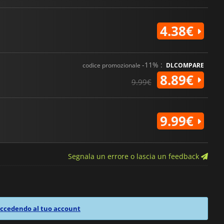
4.38€
-11% :
codice promozionale
DLCOMPARE
8.89€
9.99€
9.99€
Segnala un errore o lascia un feedback
ccedendo al tuo account