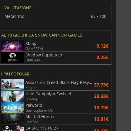
VALUTAZIONE
Metacritic
63 / 100
ALTRI GIOCHI DA SNOW CANNON GAMES
Klang
0.12€
GAMESEAL
Shadow Puppeteer
0.26€
HRKGAME
6.77
€
15.48
€
I PIÙ POPOLARI
Assassin's Creed Black Flag Resynced
37.75€
Kinguin
Halo Campaign Evolved
28.68€
LDShop
War WARHAMMER 3
Lies Of P
Palworld
18.19€
Gamesplanet US
Mistfall Hunter
16.01€
LootBar
EA SPORTS FC 27
45.73€