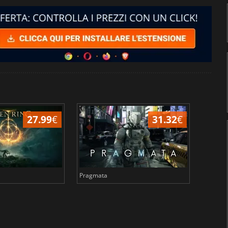
27.99
€
31.32
€
Pragmata
Total 