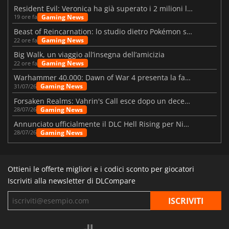
Resident Evil: Veronica ha già superato i 2 milioni liste dei desideri
Gaming News
19 ore fa
Beast of Reincarnation: lo studio dietro Pokémon su una nuova strada
Gaming News
22 ore fa
Big Walk, un viaggio all’insegna dell’amicizia
Gaming News
22 ore fa
Warhammer 40.000: Dawn of War 4 presenta la fazione dei Necron
Gaming News
31/07/26
Forsaken Realms: Vahrin's Call esce dopo un decennio di sviluppo
Gaming News
28/07/26
Annunciato ufficialmente il DLC Hell Rising per Nioh 3
Gaming News
28/07/26
Ottieni le offerte migliori e i codici sconto per giocatori
Iscriviti alla newsletter di DLCompare