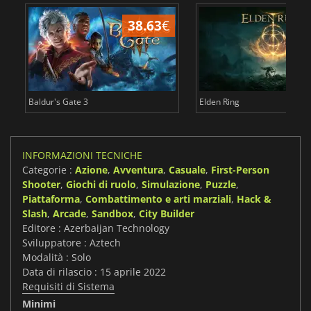
38.63
€
2
Baldur's Gate 3
Elden Ring
INFORMAZIONI TECNICHE
Categorie :
Azione
,
Avventura
,
Casuale
,
First-Person
Shooter
,
Giochi di ruolo
,
Simulazione
,
Puzzle
,
Piattaforma
,
Combattimento e arti marziali
,
Hack &
Slash
,
Arcade
,
Sandbox
,
City Builder
Editore : Azerbaijan Technology
Sviluppatore : Aztech
Modalità : Solo
Data di rilascio : 15 aprile 2022
Requisiti di Sistema
Minimi