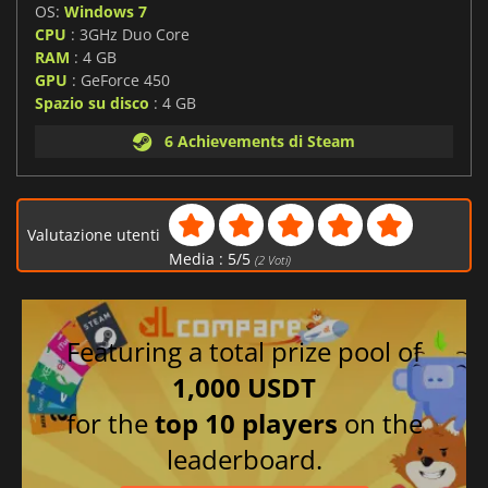
OS:
Windows 7
CPU
: 3GHz Duo Core
RAM
: 4 GB
GPU
: GeForce 450
Spazio su disco
: 4 GB
6 Achievements di Steam
Valutazione utenti
Media :
5
/
5
(
2
Voti)
Featuring a total prize pool of
1,000 USDT
for the
top 10 players
on the
leaderboard.