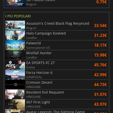
0.75€
Kinguin
I PIÙ POPOLARI
Assassin's Creed Black Flag Resynced
33.54€
Kinguin
Halo Campaign Evolved
31.23€
LootBar
Palworld
18.17€
Gamesplanet US
Mistfall Hunter
15.98€
LootBar
EA SPORTS FC 27
45.76€
Eneba
Forza Horizon 6
42.99€
GAMESEAL
Crimson Desert
44.73€
HRKGAME
Resident Evil Requiem
31.07€
HRKGAME
007 First Light
43.97€
HRKGAME
Avatar Legends The Fighting Game