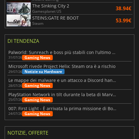
The Sinking City 2
38.94€
Gamesplanet US
STEINS;GATE RE BOOT
53.99€
Steam
DI TENDENZA
Palworld: Sunreach e boss più stabili con l'ultimo update
Gaming News
31/07/26
Microsoft rivede Project Helix: Steam ora è a rischio
Notizie su Hardware
29/07/26
Le mappe dei malware e un attacco a Discord hanno colpito Meccha Chameleon
Gaming News
28/07/26
PlayStation Network in tilt durante la beta di Marvel Tōkon
Gaming News
25/07/26
007: First Light - È arrivata la prima missione di Bond dopo il lancio
Gaming News
24/07/26
NOTIZIE, OFFERTE