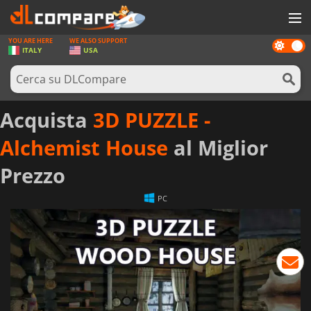
YOU ARE HERE
WE ALSO SUPPORT
Dark
GIOCHI
ITALY
USA
mode
PREPAGATE
SOFTWARE
Acquista
3D PUZZLE -
REWARDS
Alchemist House
al Miglior
HARDWARE
Prezzo
NOTIZIE
PC
ACCEDI O REGISTRATI