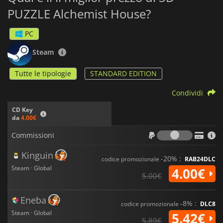
PUZZLE Alchemist House?
PC
Steam
Tutte le tipologie
STANDARD EDITION
Condividi
CD Key
da
4.00€
Commiss
Commissioni
Kinguin
-20% :
codice promozionale
RAB24DLC
Steam · Global
4.00€
5.00€
Eneba
-8% :
codice promozionale
DLC8
Steam · Global
5.42€
5.89€