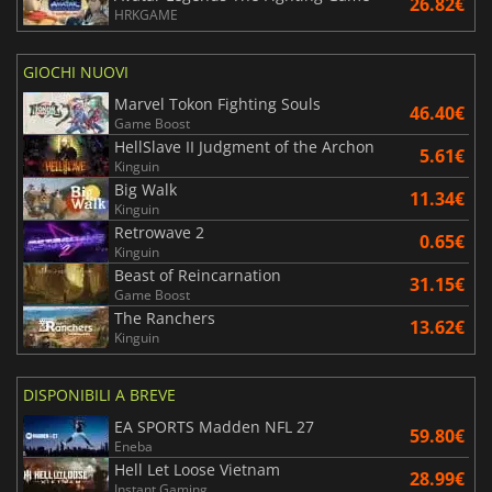
26.82€
HRKGAME
GIOCHI NUOVI
Marvel Tokon Fighting Souls
46.40€
Game Boost
HellSlave II Judgment of the Archon
5.61€
Kinguin
Big Walk
11.34€
Kinguin
Retrowave 2
0.65€
Kinguin
Beast of Reincarnation
31.15€
Game Boost
The Ranchers
13.62€
Kinguin
DISPONIBILI A BREVE
EA SPORTS Madden NFL 27
59.80€
Eneba
Hell Let Loose Vietnam
28.99€
Instant Gaming