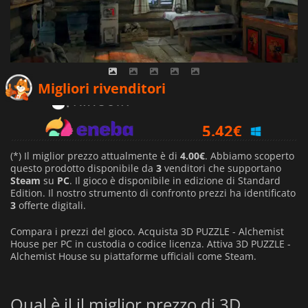
4.00
€
Migliori rivenditori
5.42
€
194.99
€
(*) Il miglior prezzo attualmente è di
4.00€
. Abbiamo scoperto
questo prodotto disponibile da
3
venditori che supportano
Steam
su
PC
. Il gioco è disponibile in edizione di Standard
Edition. Il nostro strumento di confronto prezzi ha identificato
3
offerte digitali.
Compara i prezzi del gioco. Acquista 3D PUZZLE - Alchemist
House per PC in custodia o codice licenza. Attiva 3D PUZZLE -
Alchemist House su piattaforme ufficiali come Steam.
Qual è il il miglior prezzo di 3D