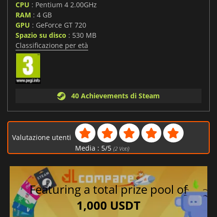
CPU
: Pentium 4 2.00GHz
RAM
: 4 GB
GPU
: GeForce GT 720
Spazio su disco
: 530 MB
Classificazione per età
40 Achievements di Steam
Valutazione utenti
Media :
5
/
5
(
2
Voti)
Featuring a total prize pool of
1,000 USDT