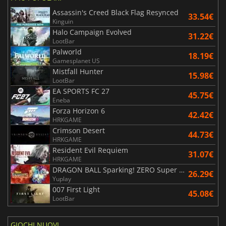
Assassin's Creed Black Flag Resynced
33.54€
Kinguin
Halo Campaign Evolved
31.22€
LootBar
Palworld
18.19€
Gamesplanet US
Mistfall Hunter
15.98€
LootBar
EA SPORTS FC 27
45.75€
Eneba
Forza Horizon 6
42.42€
HRKGAME
Crimson Desert
44.73€
HRKGAME
Resident Evil Requiem
31.07€
HRKGAME
DRAGON BALL Sparking! ZERO Super Limit Breaking NEO
26.29€
Yuplay
007 First Light
45.08€
LootBar
GIOCHI NUOVI