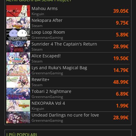
Mahou Arms
39.05€
Kinguin
Nekopara After
9.75€
Steam
Loop Loop Room
5.89€
GreenmanGaming
Sunrider 4 The Captain's Return
28.99€
Steam
Alice Escaped!
19.50€
Steam
Lys and Ruka's Magical Bag
14.79€
GreenmanGaming
Rewrite+
48.99€
Steam
Tobari 2 Nightmare
6.89€
GreenmanGaming
NEKOPARA Vol 4
1.99€
Kinguin
Undead Darlings no cure for love
28.99€
GreenmanGaming
I PIÙ POPOLARI