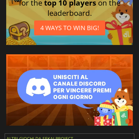
for the
top 10 players
on the
leaderboard.
4 WAYS TO WIN BIG!
ALTRI GIOCHI DA SEKAI PROJECT