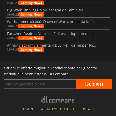
Gaming News
05/08/26
Big Walk, un viaggio all’insegna dell’amicizia
Gaming News
05/08/26
Warhammer 40.000: Dawn of War 4 presenta la fazione dei Necron
Gaming News
31/07/26
Forsaken Realms: Vahrin's Call esce dopo un decennio di sviluppo
Gaming News
28/07/26
Annunciato ufficialmente il DLC Hell Rising per Nioh 3
Gaming News
28/07/26
Ottieni le offerte migliori e i codici sconto per giocatori
Iscriviti alla newsletter di DLCompare
NEGOZI
PIATTAFORME DI GIOCO
CONTATTI