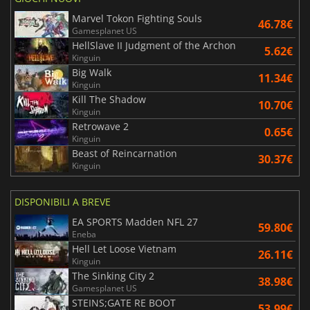
Marvel Tokon Fighting Souls
46.78€
Gamesplanet US
HellSlave II Judgment of the Archon
5.62€
Kinguin
Big Walk
11.34€
Kinguin
Kill The Shadow
10.70€
Kinguin
Retrowave 2
0.65€
Kinguin
Beast of Reincarnation
30.37€
Kinguin
DISPONIBILI A BREVE
EA SPORTS Madden NFL 27
59.80€
Eneba
Hell Let Loose Vietnam
26.11€
Kinguin
The Sinking City 2
38.98€
Gamesplanet US
STEINS;GATE RE BOOT
53.99€