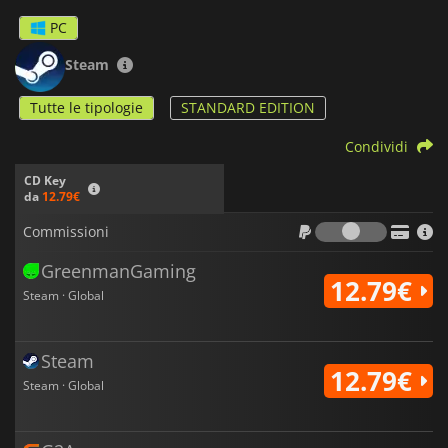
PC
Steam
Tutte le tipologie
STANDARD EDITION
Condividi
CD Key
da
12.79€
Commiss
Commissioni
GreenmanGaming
12.79€
Steam · Global
Steam
12.79€
Steam · Global