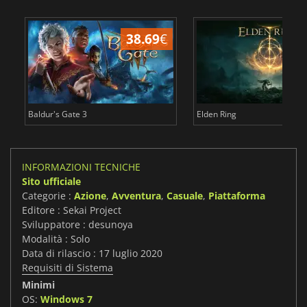
38.69
€
2
Baldur's Gate 3
Elden Ring
INFORMAZIONI TECNICHE
Sito ufficiale
Categorie :
Azione
,
Avventura
,
Casuale
,
Piattaforma
Editore : Sekai Project
Sviluppatore : desunoya
Modalità : Solo
Data di rilascio : 17 luglio 2020
Requisiti di Sistema
Minimi
OS:
Windows 7