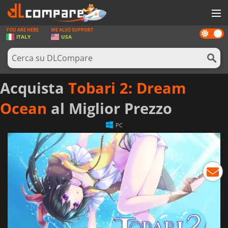
YOU ARE HERE
WE ALSO SUPPORT
Dark
GIOCHI
ITALY
USA
mode
PREPAGATE
SOFTWARE
Acquista
Tobari 2: Dream
REWARDS
Ocean
al Miglior Prezzo
HARDWARE
PC
NOTIZIE
ACCEDI O REGISTRATI