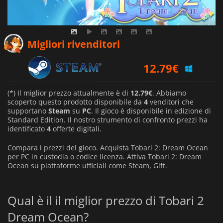
12.79
€
Migliori rivenditori
12.79
€
16.77
€
(*) Il miglior prezzo attualmente è di
12.79€
. Abbiamo
scoperto questo prodotto disponibile da
4
venditori che
supportano
Steam
su
PC
. Il gioco è disponibile in edizione di
Standard Edition. Il nostro strumento di confronto prezzi ha
identificato
4
offerte digitali.
Compara i prezzi del gioco. Acquista Tobari 2: Dream Ocean
per PC in custodia o codice licenza. Attiva Tobari 2: Dream
Ocean su piattaforme ufficiali come Steam, Gift.
Qual è il il miglior prezzo di Tobari 2
Dream Ocean?