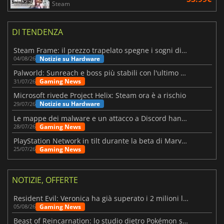
Steam
DI TENDENZA
Steam Frame: il prezzo trapelato spegne i sogni di un VR economico
Notizie su Hardware
04/08/26
Palworld: Sunreach e boss più stabili con l'ultimo update
Gaming News
31/07/26
Microsoft rivede Project Helix: Steam ora è a rischio
Notizie su Hardware
29/07/26
Le mappe dei malware e un attacco a Discord hanno colpito Meccha Chameleon
Gaming News
28/07/26
PlayStation Network in tilt durante la beta di Marvel Tōkon
Gaming News
25/07/26
NOTIZIE, OFFERTE
Resident Evil: Veronica ha già superato i 2 milioni liste dei desideri
Gaming News
05/08/26
Beast of Reincarnation: lo studio dietro Pokémon su una nuova strada