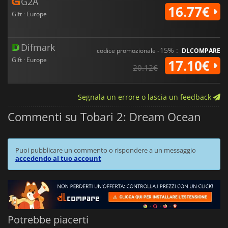
G2A
16.77€
Gift · Europe
Difmark
-15% :
codice promozionale
DLCOMPARE
Gift · Europe
17.10€
20.12€
Segnala un errore o lascia un feedback
Commenti su Tobari 2: Dream Ocean
Puoi pubblicare un commento o rispondere a un messaggio
accedendo al tuo account
Potrebbe piacerti