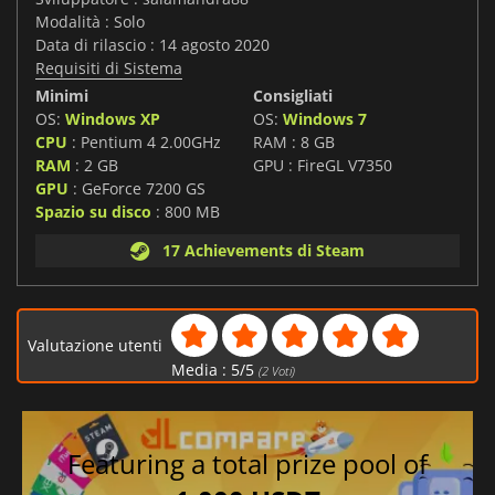
Modalità : Solo
Data di rilascio : 14 agosto 2020
Requisiti di Sistema
Minimi
Consigliati
OS:
Windows XP
OS:
Windows 7
CPU
: Pentium 4 2.00GHz
RAM : 8 GB
RAM
: 2 GB
GPU : FireGL V7350
GPU
: GeForce 7200 GS
Spazio su disco
: 800 MB
17 Achievements di Steam
Valutazione utenti
Media :
5
/
5
(
2
Voti)
Featuring a total prize pool of