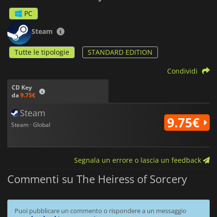
PC
Steam
Tutte le tipologie
STANDARD EDITION
Condividi
CD Key
da
9.75€
Steam
9.75€
Steam · Global
Segnala un errore o lascia un feedback
Commenti su The Heiress of Sorcery
Puoi pubblicare un commento o rispondere a un messaggio