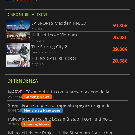
DISPONIBILI A BREVE
EA SPORTS Madden NFL 27
59.80€
Eneba
Hell Let Loose Vietnam
26.08€
Kinguin
The Sinking City 2
39.00€
Gamesplanet US
STEINS;GATE RE BOOT
20.68€
Kinguin
DI TENDENZA
MARVEL Tōkon debutta con la presentazione della roadmap per il primo anno
Gaming News
23 ore fa
Steam Frame: il prezzo trapelato spegne i sogni di un VR economico
Notizie su Hardware
04/08/26
Palworld: Sunreach e boss più stabili con l'ultimo update
Gaming News
31/07/26
Microsoft rivede Project Helix: Steam ora è a rischio