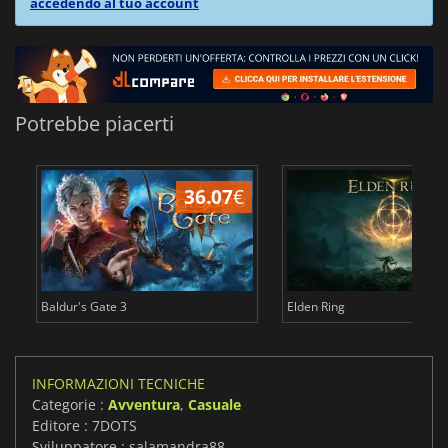
accedendo al tuo account
Potrebbe piacerti
36.07
€
2
Baldur's Gate 3
Elden Ring
INFORMAZIONI TECNICHE
Categorie :
Avventura
,
Casuale
Editore : 7DOTS
Sviluppatore : salamandra88