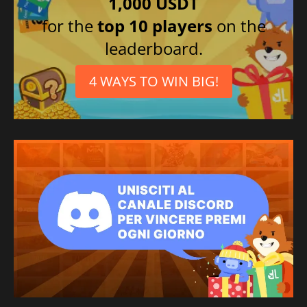
1,000 USDT
for the
top 10 players
on the
leaderboard.
4 WAYS TO WIN BIG!