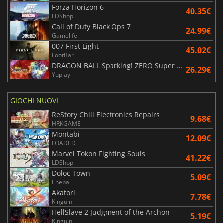
Forza Horizon 6
40.35€
LDShop
Call of Duty Black Ops 7
24.99€
Gamelife
007 First Light
45.02€
LootBar
DRAGON BALL Sparking! ZERO Super Limit Breaking NEO
26.29€
Yuplay
GIOCHI NUOVI
ReStory Chill Electronics Repairs
9.68€
HRKGAME
Montabi
12.09€
LOADED
Marvel Tokon Fighting Souls
41.22€
LDShop
Doloc Town
5.09€
Eneba
Akatori
7.78€
Kinguin
HellSlave 2 Judgment of the Archon
5.19€
Kinguin