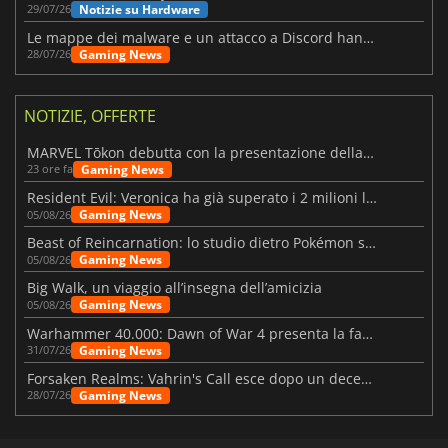
Notizie su Hardware
29/07/26
Le mappe dei malware e un attacco a Discord hanno colpito Meccha Chameleon
Gaming News
28/07/26
NOTIZIE, OFFERTE
MARVEL Tōkon debutta con la presentazione della roadmap per il primo anno
Gaming News
23 ore fa
Resident Evil: Veronica ha già superato i 2 milioni liste dei desideri
Gaming News
05/08/26
Beast of Reincarnation: lo studio dietro Pokémon su una nuova strada
Gaming News
05/08/26
Big Walk, un viaggio all’insegna dell’amicizia
Gaming News
05/08/26
Warhammer 40.000: Dawn of War 4 presenta la fazione dei Necron
Gaming News
31/07/26
Forsaken Realms: Vahrin's Call esce dopo un decennio di sviluppo
Gaming News
28/07/26