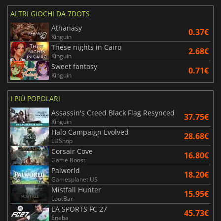
ALTRI GIOCHI DA 7DOTS
Athanasy
0.37€
Kinguin
These nights in Cairo
2.68€
Kinguin
Sweet fantasy
0.71€
Kinguin
I PIÙ POPOLARI
Assassin's Creed Black Flag Resynced
37.75€
Kinguin
Halo Campaign Evolved
28.68€
LDShop
Corsair Cove
16.80€
Game Boost
Palworld
18.20€
Gamesplanet US
Mistfall Hunter
15.95€
LootBar
EA SPORTS FC 27
45.73€
Eneba