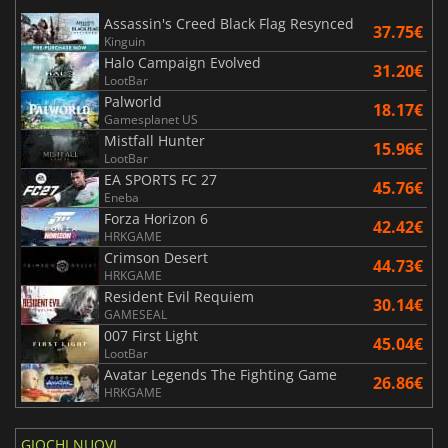
Assassin's Creed Black Flag Resynced
37.75€
Kinguin
Halo Campaign Evolved
31.20€
LootBar
Palworld
18.17€
Gamesplanet US
Mistfall Hunter
15.96€
LootBar
EA SPORTS FC 27
45.76€
Eneba
Forza Horizon 6
42.42€
HRKGAME
Crimson Desert
44.73€
HRKGAME
Resident Evil Requiem
30.14€
GAMESEAL
007 First Light
45.04€
LootBar
Avatar Legends The Fighting Game
26.86€
HRKGAME
GIOCHI NUOVI