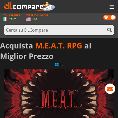
YOU ARE HERE
WE ALSO SUPPORT
Dark
GIOCHI
ITALY
USA
mode
PREPAGATE
SOFTWARE
Acquista
M.E.A.T. RPG
al
REWARDS
Miglior Prezzo
HARDWARE
PC
NOTIZIE
ACCEDI O REGISTRATI