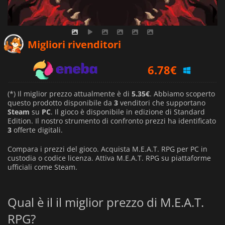
5.35
€
Migliori rivenditori
6.78
€
6.99
€
(*) Il miglior prezzo attualmente è di
5.35€
. Abbiamo scoperto
questo prodotto disponibile da
3
venditori che supportano
Steam
su
PC
. Il gioco è disponibile in edizione di Standard
Edition. Il nostro strumento di confronto prezzi ha identificato
3
offerte digitali.
Compara i prezzi del gioco. Acquista M.E.A.T. RPG per PC in
custodia o codice licenza. Attiva M.E.A.T. RPG su piattaforme
ufficiali come Steam.
Qual è il il miglior prezzo di M.E.A.T.
RPG?