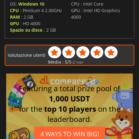
OS:
Windows 10
CPU : Intel Core
CPU
: Pentium 4 2.00GHz
GPU : Intel HD Graphics
RAM
: 2 GB
4000
GPU
: HD 4000
Spazio su disco
: 2 GB
Valutazione utenti
Media :
5
/
5
(
2
Voti)
Featuring a total prize pool of
1,000 USDT
for the
top 10 players
on the
leaderboard.
4 WAYS TO WIN BIG!