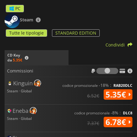
PC
Steam
Tutte le tipologie
STANDARD EDITION
Condividi
CD Key
da
5.35€
Commiss
Commissioni
Kinguin
-18% :
codice promozionale
RAB20DLC
Steam · Global
5.35€
6.52€
Eneba
-8% :
codice promozionale
DLC8
Steam · Global
6.78€
7.37€