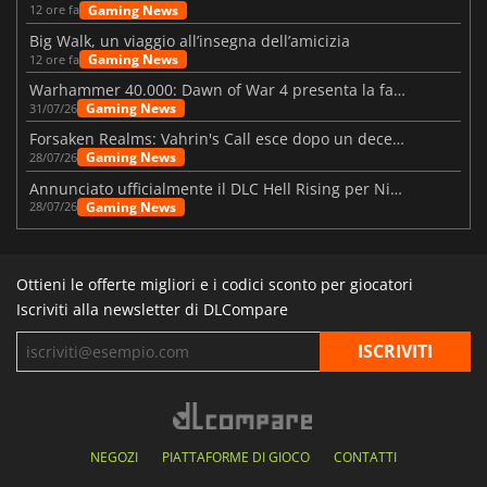
Gaming News
12 ore fa
Big Walk, un viaggio all’insegna dell’amicizia
Gaming News
12 ore fa
Warhammer 40.000: Dawn of War 4 presenta la fazione dei Necron
Gaming News
31/07/26
Forsaken Realms: Vahrin's Call esce dopo un decennio di sviluppo
Gaming News
28/07/26
Annunciato ufficialmente il DLC Hell Rising per Nioh 3
Gaming News
28/07/26
Ottieni le offerte migliori e i codici sconto per giocatori
Iscriviti alla newsletter di DLCompare
NEGOZI
PIATTAFORME DI GIOCO
CONTATTI