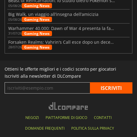
Beast of Reincarnation: lo studio dietro Pokémon su una nuova strada
Gaming News
05/08/26
Big Walk, un viaggio all’insegna dell’amicizia
Gaming News
05/08/26
Warhammer 40.000: Dawn of War 4 presenta la fazione dei Necron
Gaming News
31/07/26
Forsaken Realms: Vahrin's Call esce dopo un decennio di sviluppo
Gaming News
28/07/26
Ottieni le offerte migliori e i codici sconto per giocatori
Iscriviti alla newsletter di DLCompare
NEGOZI
PIATTAFORME DI GIOCO
CONTATTI
DOMANDE FREQUENTI
POLITICA SULLA PRIVACY