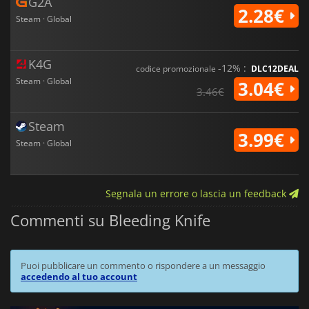
G2A
2.28€
Steam · Global
K4G
-12% :
codice promozionale
DLC12DEAL
Steam · Global
3.04€
3.46€
Steam
3.99€
Steam · Global
Segnala un errore o lascia un feedback
Commenti su Bleeding Knife
Puoi pubblicare un commento o rispondere a un messaggio
accedendo al tuo account