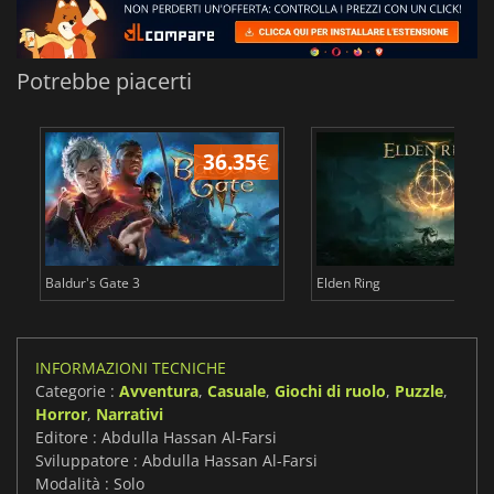
Potrebbe piacerti
36.35
€
2
Baldur's Gate 3
Elden Ring
INFORMAZIONI TECNICHE
Categorie :
Avventura
,
Casuale
,
Giochi di ruolo
,
Puzzle
,
Horror
,
Narrativi
Editore : Abdulla Hassan Al-Farsi
Sviluppatore : Abdulla Hassan Al-Farsi
Modalità : Solo