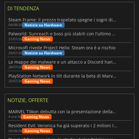
DI TENDENZA
Steam Frame: il prezzo trapelato spegne i sogni di un VR economico
Notizie su Hardware
04/08/26
Palworld: Sunreach e boss più stabili con l'ultimo update
Gaming News
31/07/26
Microsoft rivede Project Helix: Steam ora è a rischio
Notizie su Hardware
29/07/26
Le mappe dei malware e un attacco a Discord hanno colpito Meccha Chameleon
Gaming News
28/07/26
PlayStation Network in tilt durante la beta di Marvel Tōkon
Gaming News
25/07/26
NOTIZIE, OFFERTE
MARVEL Tōkon debutta con la presentazione della roadmap per il primo anno
Gaming News
4 ore fa
Resident Evil: Veronica ha già superato i 2 milioni liste dei desideri
Gaming News
05/08/26