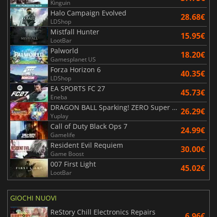
Kinguin
Halo Campaign Evolved
28.68€
LDShop
Mistfall Hunter
15.95€
LootBar
Palworld
18.20€
Gamesplanet US
Forza Horizon 6
40.35€
LDShop
EA SPORTS FC 27
45.73€
Eneba
DRAGON BALL Sparking! ZERO Super Limit Breaking NEO
26.29€
Yuplay
Call of Duty Black Ops 7
24.99€
Gamelife
Resident Evil Requiem
30.00€
Game Boost
007 First Light
45.02€
LootBar
GIOCHI NUOVI
ReStory Chill Electronics Repairs
6.96€