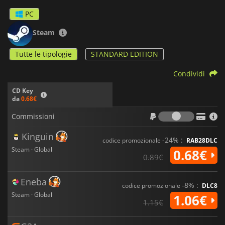
PC
Steam
Tutte le tipologie
STANDARD EDITION
Condividi
CD Key
da
0.68€
Commiss
Commissioni
Kinguin
-24% :
codice promozionale
RAB28DLC
Steam · Global
0.68€
0.89€
Eneba
-8% :
codice promozionale
DLC8
Steam · Global
1.06€
1.15€