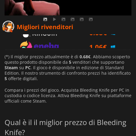
0.68
€
Migliori rivenditori
1.06
€
2.28
€
(*) Il miglior prezzo attualmente è di
0.68€
. Abbiamo scoperto
questo prodotto disponibile da
5
venditori che supportano
Steam
su
PC
. Il gioco è disponibile in edizione di Standard
Edition. Il nostro strumento di confronto prezzi ha identificato
5
offerte digitali.
Compara i prezzi del gioco. Acquista Bleeding Knife per PC in
custodia o codice licenza. Attiva Bleeding Knife su piattaforme
ufficiali come Steam.
Qual è il il miglior prezzo di Bleeding
Knife?