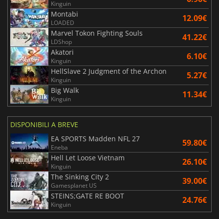
Kinguin
Montabi
12.09€
LOADED
Marvel Tokon Fighting Souls
41.22€
LDShop
Akatori
6.10€
Kinguin
HellSlave 2 Judgment of the Archon
5.27€
Kinguin
Big Walk
11.34€
Kinguin
DISPONIBILI A BREVE
EA SPORTS Madden NFL 27
59.80€
Eneba
Hell Let Loose Vietnam
26.10€
Kinguin
The Sinking City 2
39.00€
Gamesplanet US
STEINS;GATE RE BOOT
24.76€
Kinguin