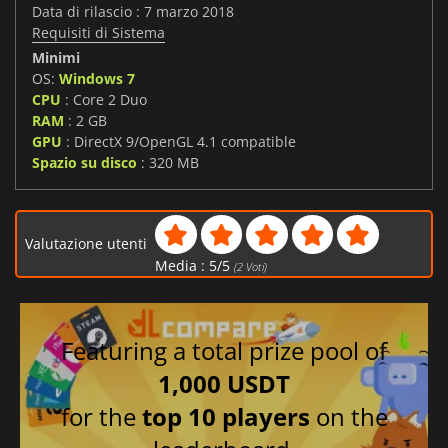
Data di rilascio : 7 marzo 2018
Requisiti di Sistema
Minimi
OS:
Windows 7
CPU
: Core 2 Duo
RAM
: 2 GB
GPU
: DirectX 9/OpenGL 4.1 compatible
Spazio su disco
: 320 MB
Valutazione utenti
Media :
5
/
5
(
2
Voti)
Featuring a total prize pool of
1,000 USDT
for the
top 10 players
on the