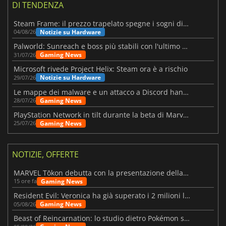
DI TENDENZA
Steam Frame: il prezzo trapelato spegne i sogni di un VR economico
Notizie su Hardware
04/08/26
Palworld: Sunreach e boss più stabili con l'ultimo update
Gaming News
31/07/26
Microsoft rivede Project Helix: Steam ora è a rischio
Notizie su Hardware
29/07/26
Le mappe dei malware e un attacco a Discord hanno colpito Meccha Chameleon
Gaming News
28/07/26
PlayStation Network in tilt durante la beta di Marvel Tōkon
Gaming News
25/07/26
NOTIZIE, OFFERTE
MARVEL Tōkon debutta con la presentazione della roadmap per il primo anno
Gaming News
15 ore fa
Resident Evil: Veronica ha già superato i 2 milioni liste dei desideri
Gaming News
05/08/26
Beast of Reincarnation: lo studio dietro Pokémon su una nuova strada