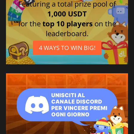
Featuring a total prize pool of
1,000 USDT
for the
top 10 players
on the
leaderboard.
4 WAYS TO WIN BIG!