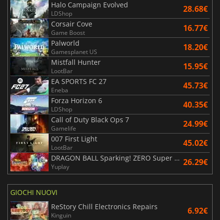
Halo Campaign Evolved
28.68€
LDShop
Corsair Cove
16.77€
Game Boost
Palworld
18.20€
Gamesplanet US
Mistfall Hunter
15.95€
LootBar
EA SPORTS FC 27
45.73€
Eneba
Forza Horizon 6
40.35€
LDShop
Call of Duty Black Ops 7
24.99€
Gamelife
007 First Light
45.02€
LootBar
DRAGON BALL Sparking! ZERO Super Limit Breaking NEO
26.29€
Yuplay
GIOCHI NUOVI
ReStory Chill Electronics Repairs
6.92€
Kinguin