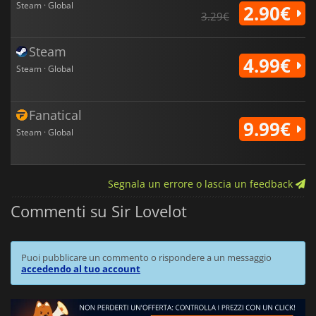
Steam · Global
2.90€
3.29€
Steam
4.99€
Steam · Global
Fanatical
9.99€
Steam · Global
Segnala un errore o lascia un feedback
Commenti su Sir Lovelot
Puoi pubblicare un commento o rispondere a un messaggio
accedendo al tuo account