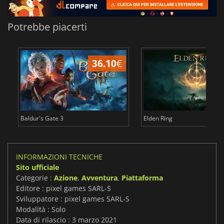
Potrebbe piacerti
36.10
€
2
Baldur's Gate 3
Elden Ring
INFORMAZIONI TECNICHE
Sito ufficiale
Categorie :
Azione
,
Avventura
,
Piattaforma
Editore : pixel games SARL-S
Sviluppatore : pixel games SARL-S
Modalità : Solo
Data di rilascio : 3 marzo 2021