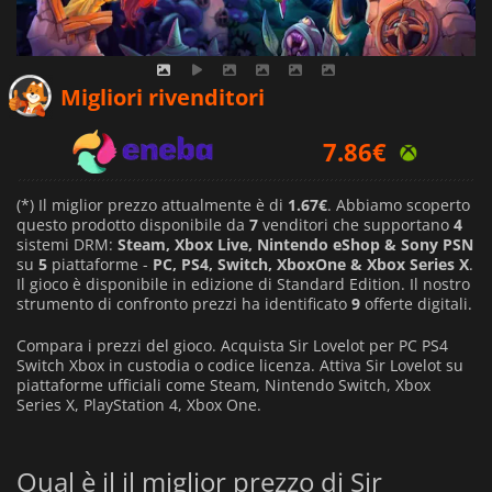
1.67
€
Migliori rivenditori
7.86
€
2.90
€
(*) Il miglior prezzo attualmente è di
1.67€
. Abbiamo scoperto
questo prodotto disponibile da
7
venditori che supportano
4
sistemi DRM:
Steam, Xbox Live, Nintendo eShop & Sony PSN
su
5
piattaforme -
PC, PS4, Switch, XboxOne & Xbox Series X
.
Il gioco è disponibile in edizione di Standard Edition. Il nostro
strumento di confronto prezzi ha identificato
9
offerte digitali.
Compara i prezzi del gioco. Acquista Sir Lovelot per PC PS4
Switch Xbox in custodia o codice licenza. Attiva Sir Lovelot su
piattaforme ufficiali come Steam, Nintendo Switch, Xbox
Series X, PlayStation 4, Xbox One.
Qual è il il miglior prezzo di Sir