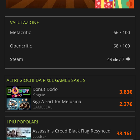
VALUTAZIONE
Metacritic
66 / 100
Opencritic
68 / 100
Steam
49
/ 7
ALTRI GIOCHI DA PIXEL GAMES SARL-S
Donut Dodo
3.83€
Kinguin
Sigi A Fart for Melusina
2.37€
GAMESEAL
I PIÙ POPOLARI
Assassin's Creed Black Flag Resynced
38.16€
LootBar