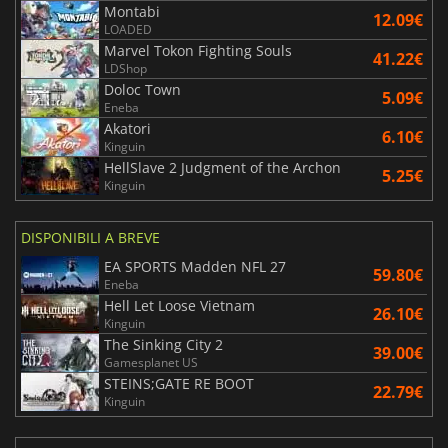
Montabi
12.09€
LOADED
Marvel Tokon Fighting Souls
41.22€
LDShop
Doloc Town
5.09€
Eneba
Akatori
6.10€
Kinguin
HellSlave 2 Judgment of the Archon
5.25€
Kinguin
DISPONIBILI A BREVE
EA SPORTS Madden NFL 27
59.80€
Eneba
Hell Let Loose Vietnam
26.10€
Kinguin
The Sinking City 2
39.00€
Gamesplanet US
STEINS;GATE RE BOOT
22.79€
Kinguin