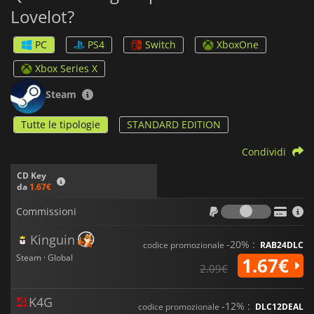
Lovelot?
PC
PS4
Switch
XboxOne
Xbox Series X
Steam
Tutte le tipologie
STANDARD EDITION
Condividi
CD Key
da
1.67€
Commiss
Commissioni
Kinguin
-20% :
codice promozionale
RAB24DLC
Steam · Global
1.67€
2.09€
K4G
-12% :
codice promozionale
DLC12DEAL