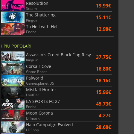
Resolutiion
19.99€
Steam
The Shattering
15.11€
Kinguin
To Hell with Hell
12.98€
Eneba
I PIÙ POPOLARI
Assassin's Creed Black Flag Resynced
37.75€
Kinguin
Corsair Cove
16.80€
Game Boost
Palworld
18.16€
Gamesplanet US
Mistfall Hunter
15.96€
LootBar
EA SPORTS FC 27
45.73€
Eneba
Moon Corona
4.27€
Difmark
Halo Campaign Evolved
28.68€
LDShop