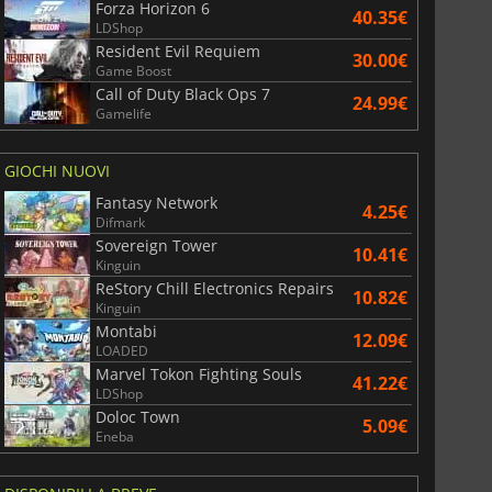
Forza Horizon 6
40.35€
LDShop
Resident Evil Requiem
30.00€
Game Boost
Call of Duty Black Ops 7
24.99€
Gamelife
GIOCHI NUOVI
Fantasy Network
4.25€
Difmark
Sovereign Tower
10.41€
Kinguin
ReStory Chill Electronics Repairs
10.82€
Kinguin
Montabi
12.09€
LOADED
Marvel Tokon Fighting Souls
41.22€
LDShop
Doloc Town
5.09€
Eneba