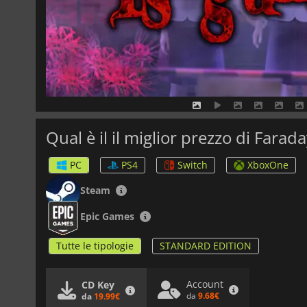
Qual è il il miglior prezzo di Farad
PC
PS4
Switch
XboxOne
Steam
Epic Games
Tutte le tipologie
STANDARD EDITION
Account
CD Key
da
9.68€
da
19.99€