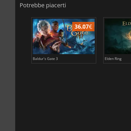
Potrebbe piacerti
45.03
€
36.07
€
Baldur's Gate 3
Elden Ring