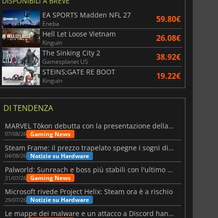
DISPONIBILI A BREVE
EA SPORTS Madden NFL 27
59.80€
Eneba
Hell Let Loose Vietnam
26.08€
Kinguin
The Sinking City 2
38.92€
Gamesplanet US
STEINS;GATE RE BOOT
19.22€
Kinguin
DI TENDENZA
MARVEL Tōkon debutta con la presentazione della roadmap per il primo anno
Gaming News
07/08/26
Steam Frame: il prezzo trapelato spegne i sogni di un VR economico
Notizie su Hardware
04/08/26
Palworld: Sunreach e boss più stabili con l'ultimo update
Gaming News
31/07/26
Microsoft rivede Project Helix: Steam ora è a rischio
Notizie su Hardware
29/07/26
Le mappe dei malware e un attacco a Discord hanno colpito Meccha Chameleon