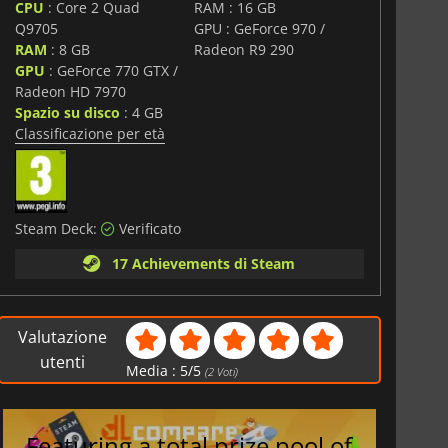
CPU
: Core 2 Quad
RAM : 16 GB
i
Q9705
GPU : GeForce 970 /
RAM
: 8 GB
Radeon R9 290
GPU
: GeForce 770 GTX /
Radeon HD 7970
Spazio su disco
: 4 GB
Classificazione per età
Steam Deck:
Verificato
17 Achievements di Steam
Valutazione
utenti
Media :
5
/
5
(
2
Voti)
Featuring a total prize pool of