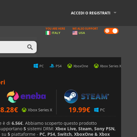
ACCEDI O REGISTRATI
YOU ARE HERE
WE ALSO SUPPORT
Dark
ITALY
USA
mode
PC
PS4
XboxOne
Xbox Series X
ri
8.28
€
19.99
€
Xbox Series X
PC
e è di
6.56€
. Abbiamo scoperto questo prodotto
 supportano
5
sistemi DRM:
Xbox Live, Steam, Sony PSN,
p
su
5
piattaforme -
PC, PS4, Switch, XboxOne & Xbox