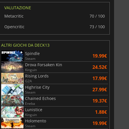
VALUTAZIONE
Metacritic
70 / 100
Opencritic
73 / 100
ALTRI GIOCHI DA DECK13
Spindle
19.99€
Steam
Drova Forsaken Kin
24.52€
Kinguin
Rising Lords
17.99€
G2A
Highrise City
27.99€
Steam
Chained Echoes
19.37€
Eneba
Lunistice
1.88€
Kinguin
Holomento
19.99€
Steam