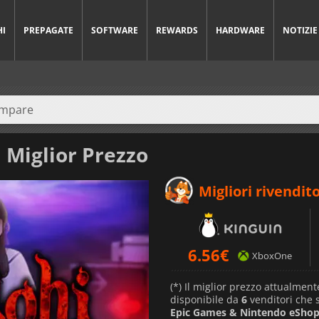
HI
PREPAGATE
SOFTWARE
REWARDS
HARDWARE
NOTIZIE
 Miglior Prezzo
Migliori rivendito
6.56
€
XboxOne
(*) Il miglior prezzo attualment
disponibile da
6
venditori che
Epic Games & Nintendo eSho