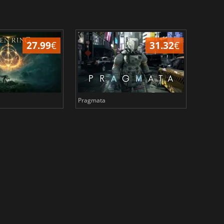
27.99
€
31.32
€
Pragmata
Total 