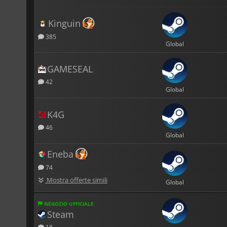
Kinguin
385
Global
GAMESEAL
42
Global
K4G
46
Global
Eneba
74
Mostra offerte simili
Global
NEGOZIO UFFICIALE
Steam