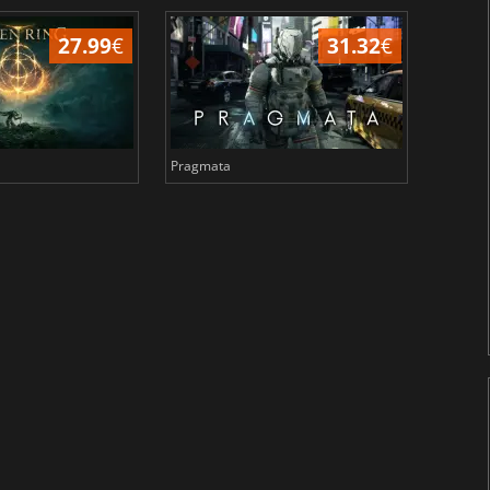
27.99
€
31.32
€
Pragmata
Total 