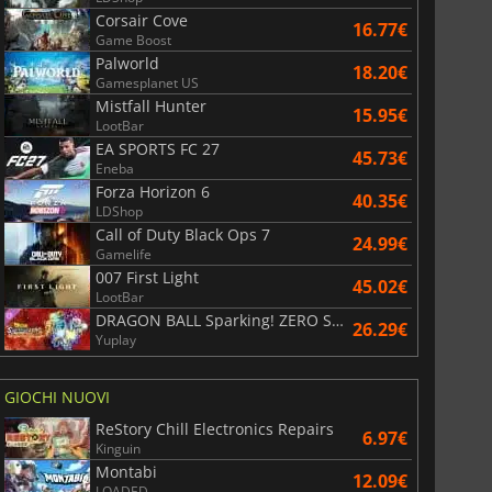
Corsair Cove
16.77€
Game Boost
6.75
€
15.48
€
Palworld
18.20€
Gamesplanet US
Mistfall Hunter
15.95€
LootBar
EA SPORTS FC 27
45.73€
War WARHAMMER 3
Lies Of P
Eneba
Forza Horizon 6
40.35€
LDShop
Call of Duty Black Ops 7
24.99€
Gamelife
007 First Light
45.02€
LootBar
DRAGON BALL Sparking! ZERO Super Limit Breaking NEO
26.29€
Yuplay
GIOCHI NUOVI
ReStory Chill Electronics Repairs
6.97€
Kinguin
Montabi
12.09€
LOADED