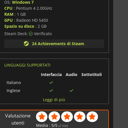
OS:
Windows 7
CPU
: Pentium 4 2.00GHz
RAM
: 1 GB
GPU
: Radeon HD 5450
Spazio su disco
: 2 GB
Steam Deck:
Verificato
24 Achievements di Steam
LINGUAGGI SUPPORTATI
Interfaccia
Audio
Sottotitoli
Italiano
Inglese
Cinese
Leggi di più
semplificato
Portoghese
Valutazione
Arabo
utenti
Media :
5
/
5
(
2
Voti)
Francese