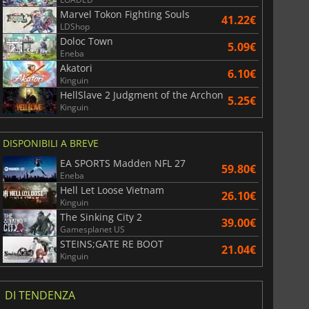
Marvel Tokon Fighting Souls
41.22€
LDShop
Doloc Town
5.09€
Eneba
Akatori
6.10€
Kinguin
HellSlave 2 Judgment of the Archon
5.25€
Kinguin
DISPONIBILI A BREVE
EA SPORTS Madden NFL 27
59.80€
Eneba
Hell Let Loose Vietnam
26.10€
Kinguin
The Sinking City 2
39.00€
Gamesplanet US
STEINS;GATE RE BOOT
21.04€
Kinguin
DI TENDENZA