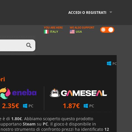
ACCEDI O REGISTRATI
YOU ARE HERE
WE ALSO SUPPORT
Dark
ITALY
USA
mode
PC
ri
2.35
€
1.87
€
PC
PC
e è di
1.80€
. Abbiamo scoperto questo prodotto
 supportano
Steam
su
PC
. Il gioco è disponibile in
l nostro strumento di confronto prezzi ha identificato
12