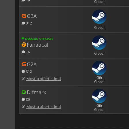
18
Global
G2A
312
Global
NEGOZIO UFFICIALE
Fanatical
16
Global
G2A
312
Gift
Mostra offerte simili
Global
Difmark
80
Gift
Mostra offerte simili
Global