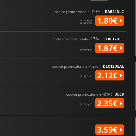
-20% :
codice promozionale
RAB24DLC
1.80€
2.25€
-17% :
codice promozionale
SEAL17DLC
1.87€
2.25€
-12% :
codice promozionale
DLC12DEAL
2.12€
2.41€
-8% :
codice promozionale
DLC8
2.35€
2.55€
3.59€