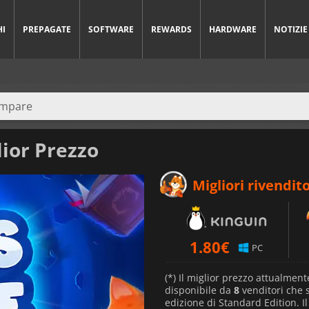
HI
PREPAGATE
SOFTWARE
REWARDS
HARDWARE
NOTIZIE
lior Prezzo
Migliori rivendito
1.80
€
PC
(*) Il miglior prezzo attualment
disponibile da
8
venditori che
edizione di Standard Edition. I