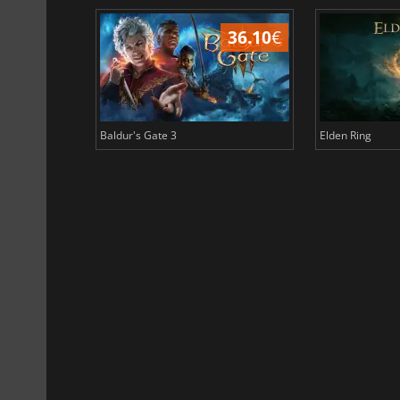
45.02
€
36.10
€
Baldur's Gate 3
Elden Ring