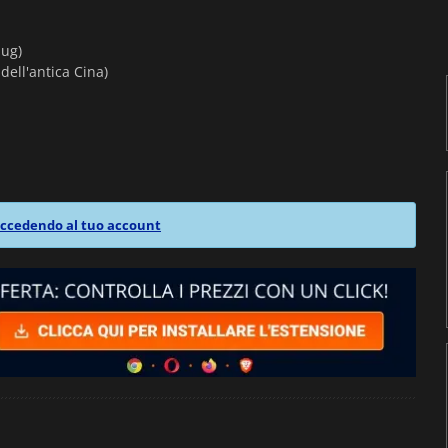
bug)
 dell'antica Cina)
ccedendo al tuo account