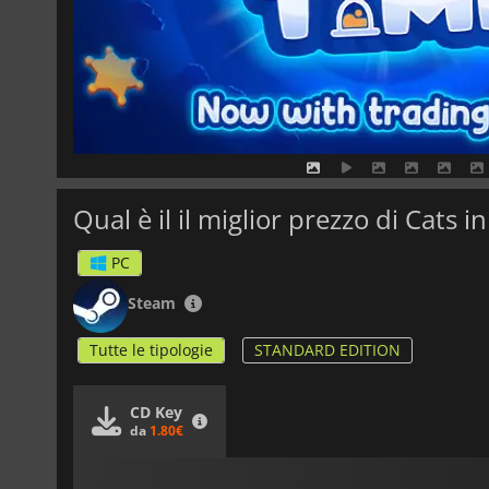
Qual è il il miglior prezzo di Cats i
PC
Steam
Tutte le tipologie
STANDARD EDITION
CD Key
da
1.80€