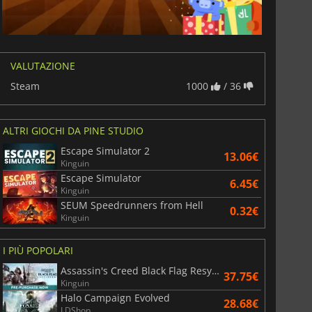
VALUTAZIONE
Steam
1000
/ 36
ALTRI GIOCHI DA PINE STUDIO
Escape Simulator 2
13.06€
Kinguin
Escape Simulator
6.45€
Kinguin
SEUM Speedrunners from Hell
0.32€
Kinguin
I PIÙ POPOLARI
Assassin's Creed Black Flag Resynced
37.75€
Kinguin
Halo Campaign Evolved
28.68€
LDShop