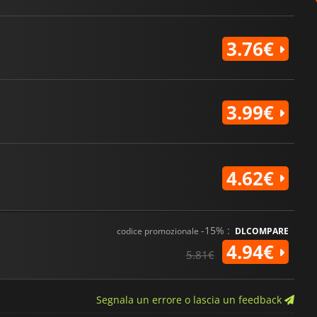
3.76€
3.99€
4.62€
-15% :
codice promozionale
DLCOMPARE
4.94€
5.81€
Segnala un errore o lascia un feedback