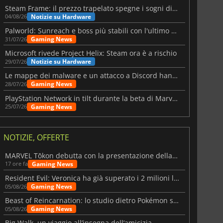
Steam Frame: il prezzo trapelato spegne i sogni di un VR economico
Notizie su Hardware
04/08/26
Palworld: Sunreach e boss più stabili con l'ultimo update
Gaming News
31/07/26
Microsoft rivede Project Helix: Steam ora è a rischio
Notizie su Hardware
29/07/26
Le mappe dei malware e un attacco a Discord hanno colpito Meccha Chameleon
Gaming News
28/07/26
PlayStation Network in tilt durante la beta di Marvel Tōkon
Gaming News
25/07/26
NOTIZIE, OFFERTE
MARVEL Tōkon debutta con la presentazione della roadmap per il primo anno
Gaming News
17 ore fa
Resident Evil: Veronica ha già superato i 2 milioni liste dei desideri
Gaming News
05/08/26
Beast of Reincarnation: lo studio dietro Pokémon su una nuova strada
Gaming News
05/08/26
Big Walk, un viaggio all’insegna dell’amicizia