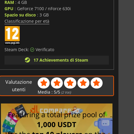
RAM
: 4 GB
i
GPU
: GeForce 7100 / nForce 630i
Spazio su disco
: 3 GB
Classificazione per età
Steam Deck:
Verificato
17 Achievements di Steam
Valutazione
utenti
Media :
5
/
5
(
2
Voti)
Featuring a total prize pool of
1,000 USDT