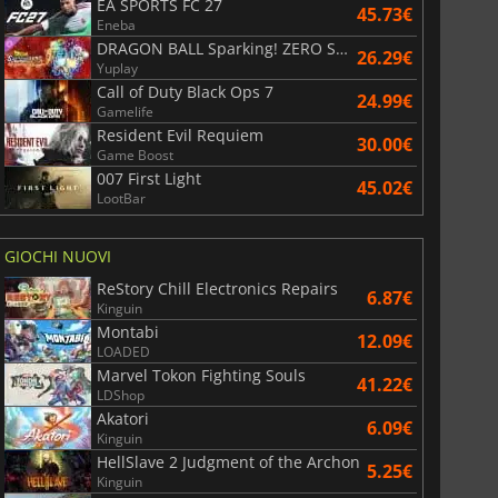
EA SPORTS FC 27
45.73€
Eneba
DRAGON BALL Sparking! ZERO Super Limit Breaking NEO
26.29€
Yuplay
Call of Duty Black Ops 7
24.99€
Gamelife
Resident Evil Requiem
30.00€
Game Boost
007 First Light
45.02€
LootBar
GIOCHI NUOVI
ReStory Chill Electronics Repairs
6.87€
Kinguin
Montabi
12.09€
LOADED
Marvel Tokon Fighting Souls
41.22€
LDShop
Akatori
6.09€
Kinguin
HellSlave 2 Judgment of the Archon
5.25€
Kinguin