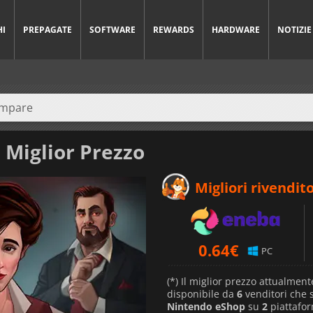
HI
PREPAGATE
SOFTWARE
REWARDS
HARDWARE
NOTIZIE
 Miglior Prezzo
Migliori rivendito
0.64
€
PC
(*) Il miglior prezzo attualment
disponibile da
6
venditori che
Nintendo eShop
su
2
piattafo