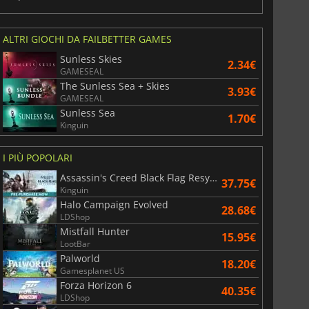
ALTRI GIOCHI DA FAILBETTER GAMES
Sunless Skies
2.34€
GAMESEAL
The Sunless Sea + Skies
3.93€
GAMESEAL
Sunless Sea
1.70€
Kinguin
I PIÙ POPOLARI
Assassin's Creed Black Flag Resynced
37.75€
Kinguin
6.75
€
15.48
€
Halo Campaign Evolved
28.68€
LDShop
Mistfall Hunter
15.95€
LootBar
Palworld
18.20€
Gamesplanet US
War WARHAMMER 3
Lies Of P
Forza Horizon 6
40.35€
LDShop