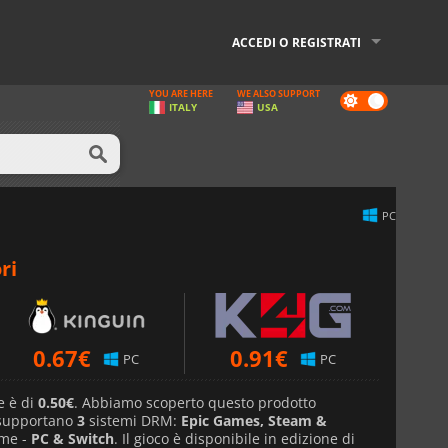
ACCEDI O REGISTRATI
YOU ARE HERE
WE ALSO SUPPORT
Dark
ITALY
USA
mode
PC
ri
0.67
€
0.91
€
PC
PC
e è di
0.50€
. Abbiamo scoperto questo prodotto
 supportano
3
sistemi DRM:
Epic Games, Steam &
rme -
PC & Switch
. Il gioco è disponibile in edizione di