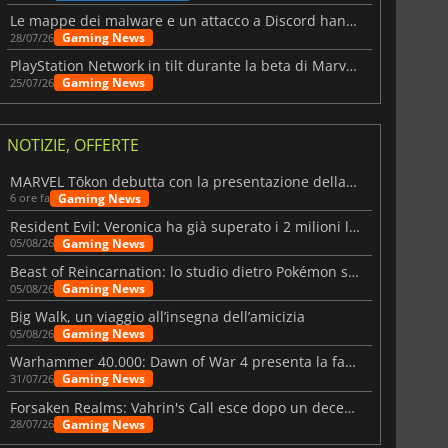
Le mappe dei malware e un attacco a Discord hanno colpito Meccha Chameleon
Gaming News
28/07/26
PlayStation Network in tilt durante la beta di Marvel Tōkon
Gaming News
25/07/26
NOTIZIE, OFFERTE
MARVEL Tōkon debutta con la presentazione della roadmap per il primo anno
Gaming News
6 ore fa
Resident Evil: Veronica ha già superato i 2 milioni liste dei desideri
Gaming News
05/08/26
Beast of Reincarnation: lo studio dietro Pokémon su una nuova strada
Gaming News
05/08/26
Big Walk, un viaggio all’insegna dell’amicizia
Gaming News
05/08/26
Warhammer 40.000: Dawn of War 4 presenta la fazione dei Necron
Gaming News
31/07/26
Forsaken Realms: Vahrin's Call esce dopo un decennio di sviluppo
Gaming News
28/07/26