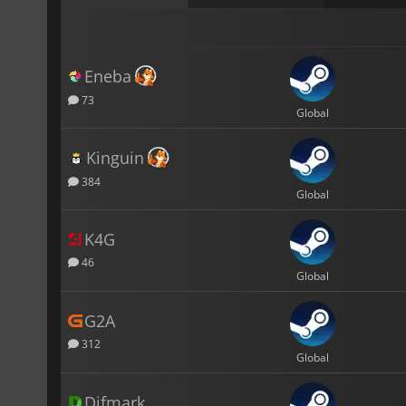
Eneba
73
Global
Kinguin
384
Global
K4G
46
Global
G2A
312
Global
Difmark