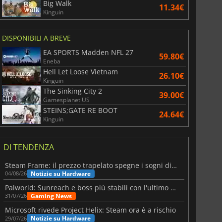
Big Walk
11.34€
Kinguin
DISPONIBILI A BREVE
EA SPORTS Madden NFL 27
59.80€
Eneba
Hell Let Loose Vietnam
26.10€
Kinguin
The Sinking City 2
39.00€
Gamesplanet US
STEINS;GATE RE BOOT
24.64€
Kinguin
DI TENDENZA
Steam Frame: il prezzo trapelato spegne i sogni di un VR economico
Notizie su Hardware
04/08/26
Palworld: Sunreach e boss più stabili con l'ultimo update
Gaming News
31/07/26
Microsoft rivede Project Helix: Steam ora è a rischio
Notizie su Hardware
29/07/26