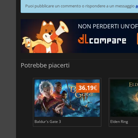
Puoi pubblicare un commento o rispondere a un messaggio
a
Potrebbe piacerti
45.02
€
36.19
€
Baldur's Gate 3
Elden Ring