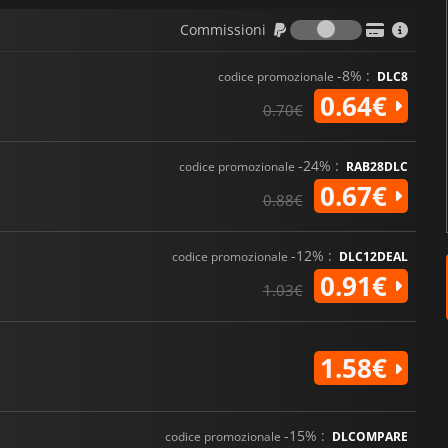
Commission
Commissioni
-8% :
codice promozionale
DLC8
0.64€
0.70€
-24% :
codice promozionale
RAB28DLC
0.67€
0.88€
-12% :
codice promozionale
DLC12DEAL
0.91€
1.03€
1.58€
-15% :
codice promozionale
DLCOMPARE