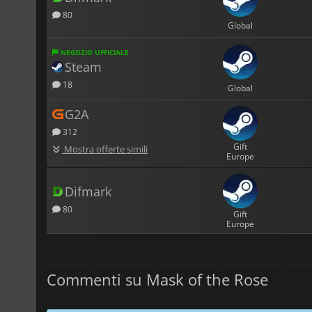
80
Global
NEGOZIO UFFICIALE
Steam
18
Global
G2A
312
Gift
Mostra offerte simili
Europe
Difmark
80
Gift
Europe
Commenti su Mask of the Rose