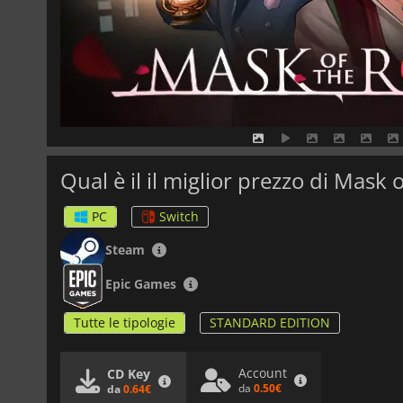
Qual è il il miglior prezzo di Mask 
PC
Switch
Steam
Epic Games
Tutte le tipologie
STANDARD EDITION
Account
CD Key
da
0.50€
da
0.64€