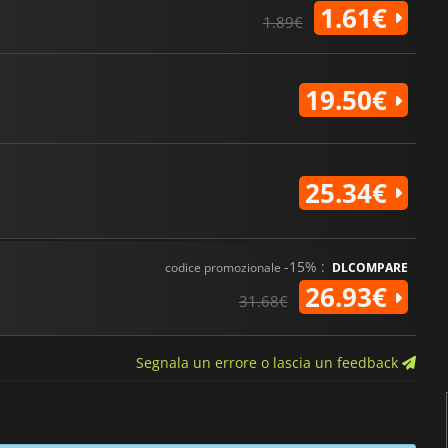
1.61€
1.89€
19.50€
25.34€
-15% :
codice promozionale
DLCOMPARE
26.93€
31.68€
Segnala un errore o lascia un feedback