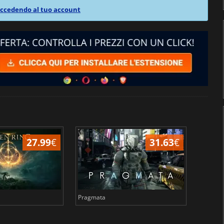
ccedendo al tuo account
27.99
€
31.63
€
Pragmata
Total 