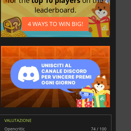
for the
top 10 players
on the
leaderboard.
4 WAYS TO WIN BIG!
VALUTAZIONE
Opencritic
74 / 100