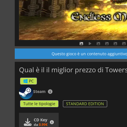
Questo gioco è un contenuto aggiuntivo 
Qual è il il miglior prezzo di Towe
PC
Steam
Tutte le tipologie
STANDARD EDITION
CD Key
da
0.99€