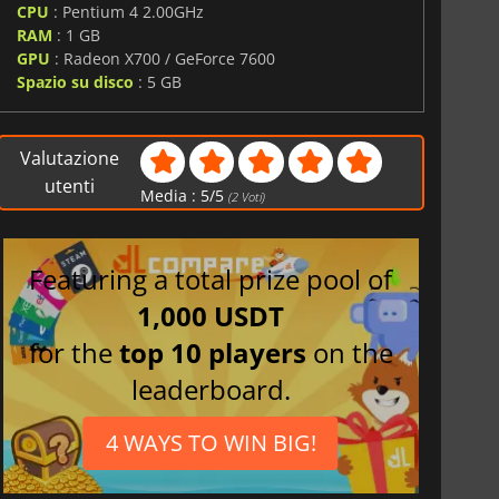
CPU
: Pentium 4 2.00GHz
RAM
: 1 GB
GPU
: Radeon X700 / GeForce 7600
Spazio su disco
: 5 GB
Valutazione
utenti
Media :
5
/
5
(
2
Voti)
Featuring a total prize pool of
1,000 USDT
for the
top 10 players
on the
leaderboard.
4 WAYS TO WIN BIG!