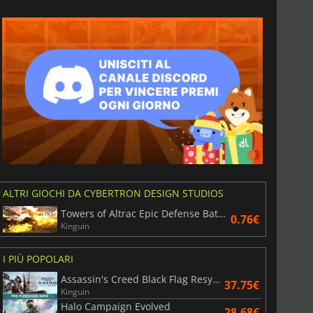
6.77
€
15.48
€
War WARHAMMER 3
Lies Of P
ALTRI GIOCHI DA CYBERTRON DESIGN STUDIOS
Towers of Altrac Epic Defense Battles
0.76€
Kinguin
I PIÙ POPOLARI
Assassin's Creed Black Flag Resynced
37.75€
Kinguin
Halo Campaign Evolved
28.68€