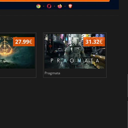
27.99
€
31.32
€
Pragmata
Total 