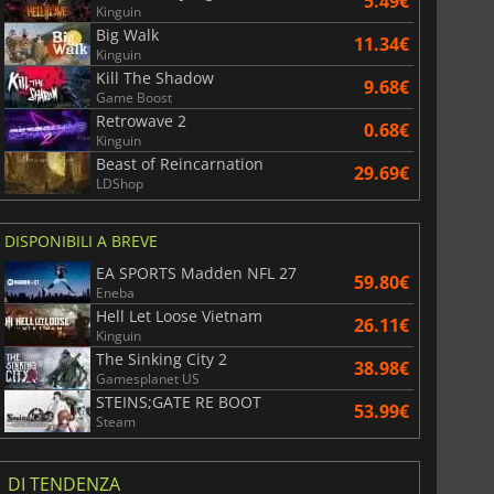
5.49€
Kinguin
Big Walk
11.34€
Kinguin
Kill The Shadow
9.68€
Game Boost
Retrowave 2
0.68€
Kinguin
Beast of Reincarnation
29.69€
LDShop
DISPONIBILI A BREVE
EA SPORTS Madden NFL 27
59.80€
Eneba
Hell Let Loose Vietnam
26.11€
Kinguin
The Sinking City 2
38.98€
Gamesplanet US
STEINS;GATE RE BOOT
53.99€
Steam
DI TENDENZA