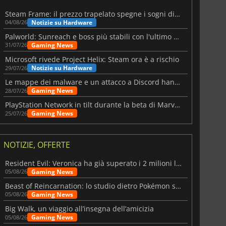
Steam Frame: il prezzo trapelato spegne i sogni di un VR economico
Notizie su Hardware
04/08/26
Palworld: Sunreach e boss più stabili con l'ultimo update
Gaming News
31/07/26
Microsoft rivede Project Helix: Steam ora è a rischio
Notizie su Hardware
29/07/26
Le mappe dei malware e un attacco a Discord hanno colpito Meccha Chameleon
Gaming News
28/07/26
PlayStation Network in tilt durante la beta di Marvel Tōkon
Gaming News
25/07/26
NOTIZIE, OFFERTE
Resident Evil: Veronica ha già superato i 2 milioni liste dei desideri
Gaming News
05/08/26
Beast of Reincarnation: lo studio dietro Pokémon su una nuova strada
Gaming News
05/08/26
Big Walk, un viaggio all’insegna dell’amicizia
Gaming News
05/08/26