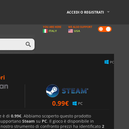
ACCEDI O REGISTRATI
YOU ARE HERE
WE ALSO SUPPORT
Dark
ITALY
USA
mode
PC
ri
0.99
€
PC
e è di
0.99€
. Abbiamo scoperto questo prodotto
 supportano
Steam
su
PC
. Il gioco è disponibile in
l nostro strumento di confronto prezzi ha identificato
2