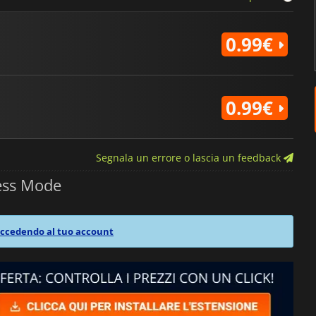
0.99€
0.99€
Segnala un errore o lascia un feedback
ess Mode
ccedendo al tuo account