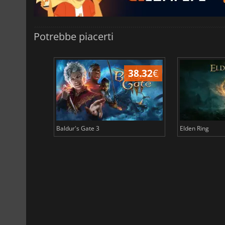
Potrebbe piacerti
45.17
€
38.32
€
Baldur's Gate 3
Elden Ring