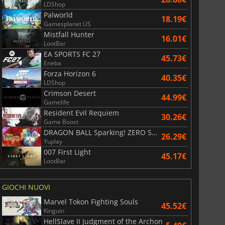
LDShop
Palworld
18.19€
Gamesplanet US
Mistfall Hunter
16.01€
LootBar
EA SPORTS FC 27
45.73€
Eneba
Forza Horizon 6
40.35€
LDShop
Crimson Desert
44.99€
Gamelife
Resident Evil Requiem
30.26€
Game Boost
DRAGON BALL Sparking! ZERO Super Limit Breaking NEO
26.29€
Yuplay
007 First Light
45.17€
LootBar
GIOCHI NUOVI
Marvel Tokon Fighting Souls
45.52€
Kinguin
HellSlave II Judgment of the Archon