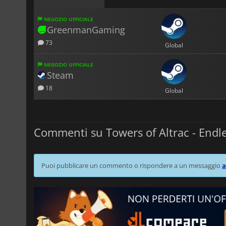
NEGOZIO UFFICIALE
GreenmanGaming
73
Global
NEGOZIO UFFICIALE
Steam
18
Global
Commenti su Towers of Altrac - Endl
Puoi pubblicare un commento o rispondere a un messaggio
a