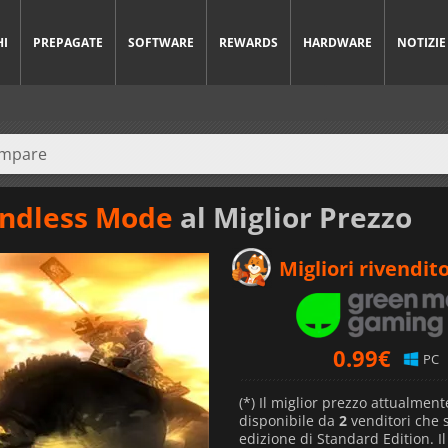
HI
PREPAGATE
SOFTWARE
REWARDS
HARDWARE
NOTIZIE
 Endless Mode
al Miglior Prezzo
Migliori rivendito
0.99
€
PC
(*) Il miglior prezzo attualment
disponibile da
2
venditori che
edizione di Standard Edition. I