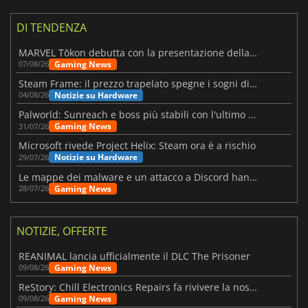
DI TENDENZA
MARVEL Tōkon debutta con la presentazione della roadmap per il primo anno
Gaming News
07/08/26
Steam Frame: il prezzo trapelato spegne i sogni di un VR economico
Notizie su Hardware
04/08/26
Palworld: Sunreach e boss più stabili con l'ultimo update
Gaming News
31/07/26
Microsoft rivede Project Helix: Steam ora è a rischio
Notizie su Hardware
29/07/26
Le mappe dei malware e un attacco a Discord hanno colpito Meccha Chameleon
Gaming News
28/07/26
NOTIZIE, OFFERTE
REANIMAL lancia ufficialmente il DLC The Prisoner
Gaming News
09/08/26
ReStory: Chill Electronics Repairs fa rivivere la nostalgia degli anni 2000
Gaming News
09/08/26