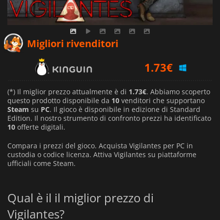
Migliori rivenditori
1.73
€
2.20
€
(*) Il miglior prezzo attualmente è di
1.73€
. Abbiamo scoperto
questo prodotto disponibile da
10
venditori che supportano
Steam
su
PC
. Il gioco è disponibile in edizione di Standard
2.48
€
Edition. Il nostro strumento di confronto prezzi ha identificato
10
offerte digitali.
Compara i prezzi del gioco. Acquista Vigilantes per PC in
custodia o codice licenza. Attiva Vigilantes su piattaforme
ufficiali come Steam.
Qual è il il miglior prezzo di
Vigilantes?