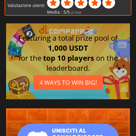
Valutazione utenti
Media :
5
/
5
(
2
Voti)
Featuring a total prize pool of
1,000 USDT
for the
top 10 players
on the
leaderboard.
4 WAYS TO WIN BIG!