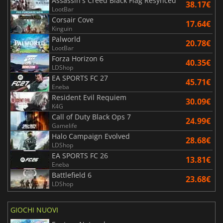
Assassin's Creed Black Flag Resynced
38.17€
LootBar
Corsair Cove
17.64€
Kinguin
Palworld
20.78€
LootBar
Forza Horizon 6
40.35€
LDShop
EA SPORTS FC 27
45.71€
Eneba
Resident Evil Requiem
30.09€
K4G
Call of Duty Black Ops 7
24.99€
Gamelife
Halo Campaign Evolved
28.68€
LDShop
EA SPORTS FC 26
13.81€
Eneba
Battlefield 6
23.68€
LDShop
GIOCHI NUOVI