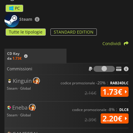
PC
Steam
Tutte le tipologie
STANDARD EDITION
Condividi
CD Key
da
1.73€
Commiss
Commissioni
Kinguin
-20% :
codice promozionale
RAB24DLC
Steam · Global
1.73€
2.16€
Eneba
-8% :
codice promozionale
DLC8
Steam · Global
2.20€
2.39€