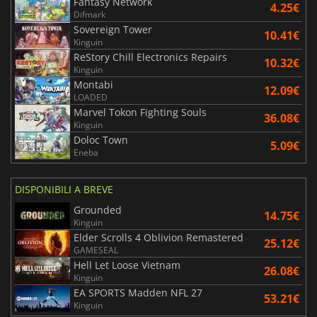
Fantasy Network
4.25€
Difmark
Sovereign Tower
10.41€
Kinguin
ReStory Chill Electronics Repairs
10.32€
Kinguin
Montabi
12.09€
LOADED
Marvel Tokon Fighting Souls
36.08€
Kinguin
Doloc Town
5.09€
Eneba
DISPONIBILI A BREVE
Grounded
14.75€
Kinguin
Elder Scrolls 4 Oblivion Remastered
25.12€
GAMESEAL
Hell Let Loose Vietnam
26.08€
Kinguin
EA SPORTS Madden NFL 27
53.21€
Kinguin