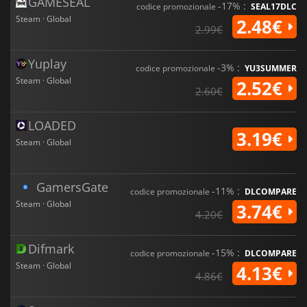
GAMESEAL
-17% :
codice promozionale
SEAL17DLC
Steam · Global
2.48€
2.99€
Yuplay
-3% :
codice promozionale
YU3SUMMER
Steam · Global
2.52€
2.60€
LOADED
3.19€
Steam · Global
GamersGate
-11% :
codice promozionale
DLCOMPARE
Steam · Global
3.74€
4.20€
Difmark
-15% :
codice promozionale
DLCOMPARE
Steam · Global
4.13€
4.86€