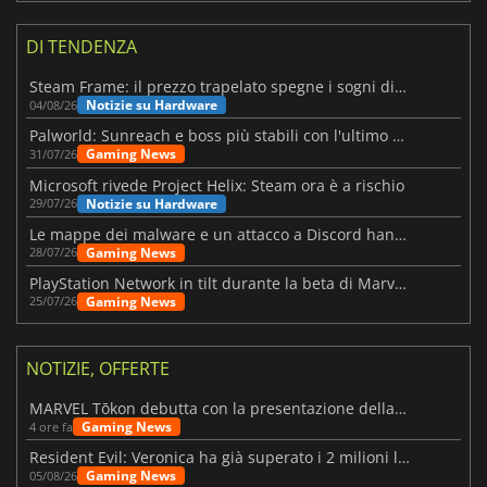
DI TENDENZA
Steam Frame: il prezzo trapelato spegne i sogni di un VR economico
Notizie su Hardware
04/08/26
Palworld: Sunreach e boss più stabili con l'ultimo update
Gaming News
31/07/26
Microsoft rivede Project Helix: Steam ora è a rischio
Notizie su Hardware
29/07/26
Le mappe dei malware e un attacco a Discord hanno colpito Meccha Chameleon
Gaming News
28/07/26
PlayStation Network in tilt durante la beta di Marvel Tōkon
Gaming News
25/07/26
NOTIZIE, OFFERTE
MARVEL Tōkon debutta con la presentazione della roadmap per il primo anno
Gaming News
4 ore fa
Resident Evil: Veronica ha già superato i 2 milioni liste dei desideri
Gaming News
05/08/26