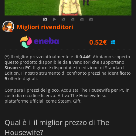
0.49
€
Migliori rivenditori
0.52
€
0.44
€
(*) Il miglior prezzo attualmente è di
0.44€
. Abbiamo scoperto
questo prodotto disponibile da
8
venditori che supportano
Steam
su
PC
. Il gioco è disponibile in edizione di Standard
Edition. Il nostro strumento di confronto prezzi ha identificato
9
offerte digitali.
Compara i prezzi del gioco. Acquista The Housewife per PC in
custodia o codice licenza. Attiva The Housewife su
piattaforme ufficiali come Steam, Gift.
Qual è il il miglior prezzo di The
Housewife?