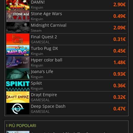
DAMN!
2.90€
Kinguin
Stone Age Wars
0.49€
Kinguin
Midnight Carnival
2.09€
Steam
Final Quest 2
0.31€
GAMESEAL
Turbo Pug DX
0.45€
Kinguin
Hyper color ball
1.48€
Kinguin
Joana's Life
0.93€
Kinguin
Spikit
0.36€
Kinguin
Drayt Empire
0.32€
GAMESEAL
Deep Space Dash
0.47€
GAMESEAL
I PIÙ POPOLARI