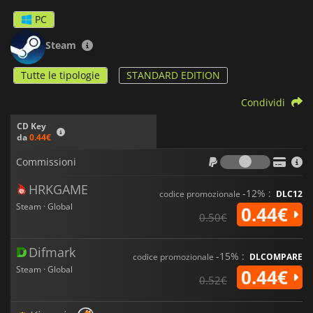
PC
Steam
Tutte le tipologie
STANDARD EDITION
Condividi
CD Key
da
0.44€
Commiss
Commissioni
HRKGAME
-12% :
codice promozionale
DLC12
Steam · Global
0.44€
0.50€
Difmark
-15% :
codice promozionale
DLCOMPARE
Steam · Global
0.44€
0.52€