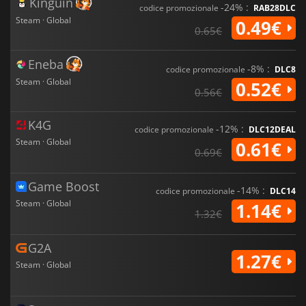
Kinguin
-24% :
codice promozionale
RAB28DLC
Steam · Global
0.49€
0.65€
Eneba
-8% :
codice promozionale
DLC8
Steam · Global
0.52€
0.56€
K4G
-12% :
codice promozionale
DLC12DEAL
Steam · Global
0.61€
0.69€
Game Boost
-14% :
codice promozionale
DLC14
Steam · Global
1.14€
1.32€
G2A
1.27€
Steam · Global