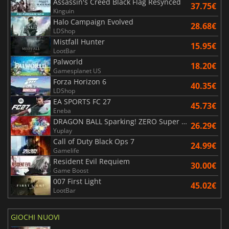
Assassin's Creed Black Flag Resynced
37.75€
Kinguin
Halo Campaign Evolved
28.68€
LDShop
Mistfall Hunter
15.95€
LootBar
Palworld
18.20€
Gamesplanet US
Forza Horizon 6
40.35€
LDShop
EA SPORTS FC 27
45.73€
Eneba
DRAGON BALL Sparking! ZERO Super Limit Breaking NEO
26.29€
Yuplay
Call of Duty Black Ops 7
24.99€
Gamelife
Resident Evil Requiem
30.00€
Game Boost
007 First Light
45.02€
LootBar
GIOCHI NUOVI