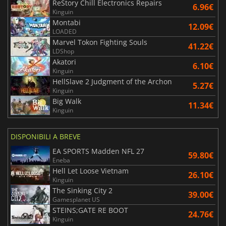
ReStory Chill Electronics Repairs
6.96€
Kinguin
Montabi
12.09€
LOADED
Marvel Tokon Fighting Souls
41.22€
LDShop
Akatori
6.10€
Kinguin
HellSlave 2 Judgment of the Archon
5.27€
Kinguin
Big Walk
11.34€
Kinguin
DISPONIBILI A BREVE
EA SPORTS Madden NFL 27
59.80€
Eneba
Hell Let Loose Vietnam
26.10€
Kinguin
The Sinking City 2
39.00€
Gamesplanet US
STEINS;GATE RE BOOT
24.76€
Kinguin