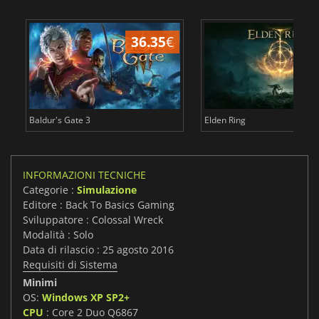
36.35
€
2
Baldur's Gate 3
Elden Ring
INFORMAZIONI TECNICHE
Categorie :
Simulazione
Editore : Back To Basics Gaming
Sviluppatore : Colossal Wreck
Modalità : Solo
Data di rilascio : 25 agosto 2016
Requisiti di Sistema
Minimi
OS:
Windows XP SP2+
CPU
: Core 2 Duo Q6867