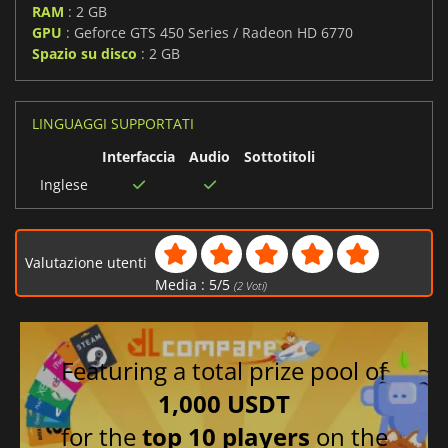
RAM
: 2 GB
GPU
: Geforce GTS 450 Series / Radeon HD 6770
Spazio su disco
: 2 GB
LINGUAGGI SUPPORTATI
Interfaccia
Audio
Sottotitoli
Inglese
Valutazione utenti
Media :
5
/
5
(
2
Voti)
Featuring a total prize pool of
1,000 USDT
for the
top 10 players
on the