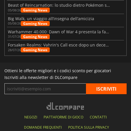
Beast of Reincarnation: lo studio dietro Pokémon su una nuova strada
Gaming News
05/08/26
Big Walk, un viaggio all’insegna dell’amicizia
Gaming News
05/08/26
Warhammer 40.000: Dawn of War 4 presenta la fazione dei Necron
Gaming News
31/07/26
Forsaken Realms: Vahrin's Call esce dopo un decennio di sviluppo
Gaming News
28/07/26
Ottieni le offerte migliori e i codici sconto per giocatori
Iscriviti alla newsletter di DLCompare
NEGOZI
PIATTAFORME DI GIOCO
CONTATTI
DOMANDE FREQUENTI
POLITICA SULLA PRIVACY