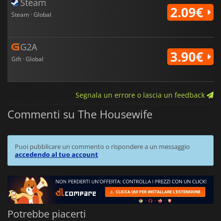
Steam
2.09€
Steam · Global
G2A
3.90€
Gift · Global
Segnala un errore o lascia un feedback
Commenti su The Housewife
Puoi pubblicare un commento o rispondere a un messaggio
accedendo al tuo account
Potrebbe piacerti