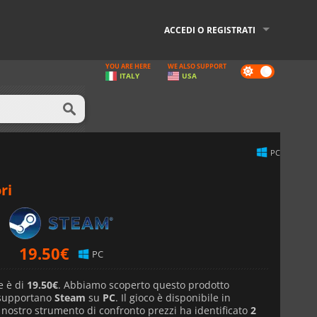
ACCEDI O REGISTRATI
YOU ARE HERE
WE ALSO SUPPORT
Dark
ITALY
USA
mode
PC
ri
19.50
€
PC
e è di
19.50€
. Abbiamo scoperto questo prodotto
 supportano
Steam
su
PC
. Il gioco è disponibile in
l nostro strumento di confronto prezzi ha identificato
2