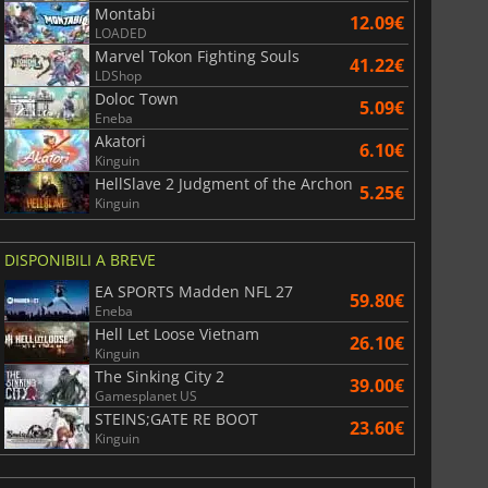
Montabi
12.09€
LOADED
Marvel Tokon Fighting Souls
41.22€
LDShop
Doloc Town
5.09€
Eneba
Akatori
6.10€
Kinguin
HellSlave 2 Judgment of the Archon
5.25€
Kinguin
DISPONIBILI A BREVE
EA SPORTS Madden NFL 27
59.80€
Eneba
Hell Let Loose Vietnam
26.10€
Kinguin
The Sinking City 2
39.00€
Gamesplanet US
STEINS;GATE RE BOOT
23.60€
Kinguin