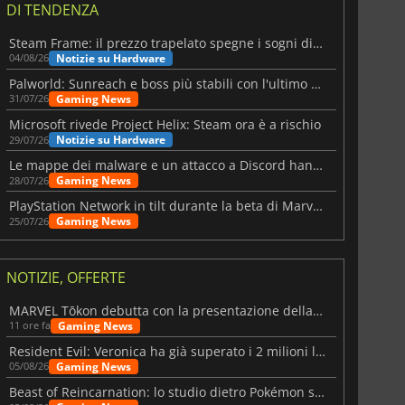
DI TENDENZA
Steam Frame: il prezzo trapelato spegne i sogni di un VR economico
Notizie su Hardware
04/08/26
Palworld: Sunreach e boss più stabili con l'ultimo update
Gaming News
31/07/26
Microsoft rivede Project Helix: Steam ora è a rischio
Notizie su Hardware
29/07/26
Le mappe dei malware e un attacco a Discord hanno colpito Meccha Chameleon
Gaming News
28/07/26
PlayStation Network in tilt durante la beta di Marvel Tōkon
Gaming News
25/07/26
NOTIZIE, OFFERTE
MARVEL Tōkon debutta con la presentazione della roadmap per il primo anno
Gaming News
11 ore fa
Resident Evil: Veronica ha già superato i 2 milioni liste dei desideri
Gaming News
05/08/26
Beast of Reincarnation: lo studio dietro Pokémon su una nuova strada