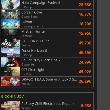
Halo Campaign Evolved
28.68€
LDShop
Corsair Cove
16.77€
Game Boost
Palworld
18.20€
Gamesplanet US
Mistfall Hunter
15.95€
LootBar
EA SPORTS FC 27
45.73€
Eneba
Forza Horizon 6
40.35€
LDShop
Call of Duty Black Ops 7
24.99€
Gamelife
007 First Light
45.02€
LootBar
DRAGON BALL Sparking! ZERO Super Limit Breaking NEO
26.29€
Yuplay
GIOCHI NUOVI
ReStory Chill Electronics Repairs
6.93€
Kinguin