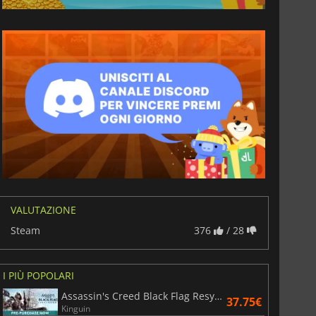
6.75
€
15.48
€
War WARHAMMER 3
Lies Of P
VALUTAZIONE
Steam
376
/ 28
I PIÙ POPOLARI
Assassin's Creed Black Flag Resynced
37.75€
Kinguin