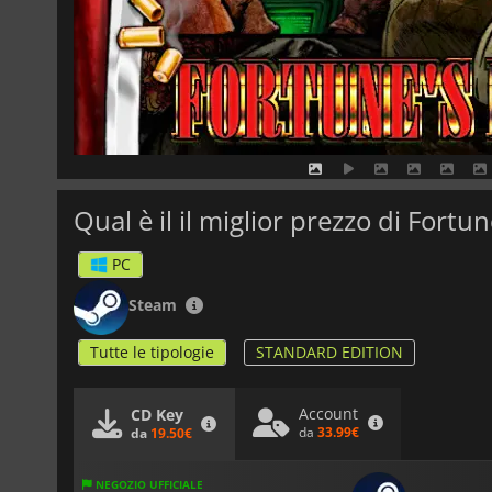
Qual è il il miglior prezzo di Fortu
PC
Steam
Tutte le tipologie
STANDARD EDITION
Account
CD Key
da
33.99€
da
19.50€
NEGOZIO UFFICIALE