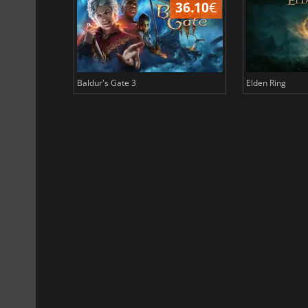
45.02
€
36.10
€
Baldur's Gate 3
Elden Ring