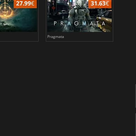
27.99
€
31.63
€
Pragmata
Total 