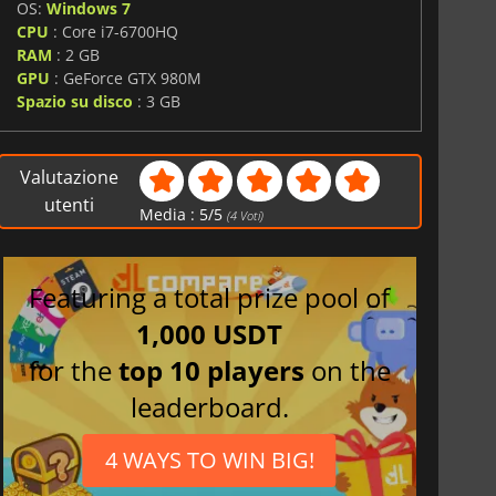
OS:
Windows 7
CPU
: Core i7-6700HQ
RAM
: 2 GB
GPU
: GeForce GTX 980M
Spazio su disco
: 3 GB
Valutazione
utenti
Media :
5
/
5
(
4
Voti)
Featuring a total prize pool of
1,000 USDT
for the
top 10 players
on the
leaderboard.
4 WAYS TO WIN BIG!